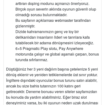
arttıran doping modunu açmanızı öneriyoruz.
Birçok oyun severin aklında oyunun güvenli olup
olmadığı sorusu bulunmaktadır.
Bu sayfanın açıklaması webmaster tarafindan
gizlenmiştir.
Dizide kahramanımızın genç ve toy bir
delikanlıdan insanların lideri ve tanrılara kafa
tutabilecek bir adama dönüşmesini izleyeceğiz.
6×5 Pragmatic Play slotu, Pay Anywhere
motorunda çalışır ve global aşamalı çarpan, bonus
turunda sıfırlanmaz.
Düştüğünüz her 3 yeni dağılım başına çetelenize 5 yeni
dönüş eklenir ve yeniden tetiklemelerde üst sınır yoktur.
İngiltere dışındaki oyuncular bonus turunu satın alabilir,
ancak bu size bahis tutarınızın 100 katını geri
getirecektir. Deneme bonusu veren siteler sayfamızdan
bu konuda da yardım alabilirsiniz. Eğer biraz slot
deneyiminiz varsa, bu iki oyunun neden uzak durulması