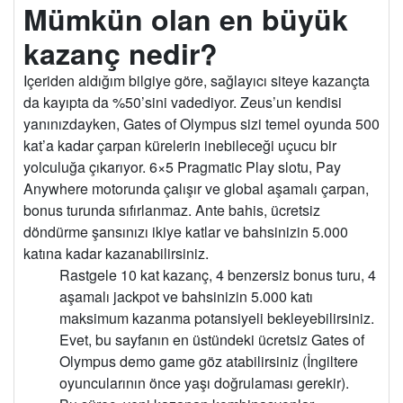
Mümkün olan en büyük
kazanç nedir?
Içeriden aldığım bilgiye göre, sağlayıcı siteye kazançta
da kayıpta da %50’sini vadediyor. Zeus’un kendisi
yanınızdayken, Gates of Olympus sizi temel oyunda 500
kat’a kadar çarpan kürelerin inebileceği uçucu bir
yolculuğa çıkarıyor. 6×5 Pragmatic Play slotu, Pay
Anywhere motorunda çalışır ve global aşamalı çarpan,
bonus turunda sıfırlanmaz. Ante bahis, ücretsiz
döndürme şansınızı ikiye katlar ve bahsinizin 5.000
katına kadar kazanabilirsiniz.
Rastgele 10 kat kazanç, 4 benzersiz bonus turu, 4
aşamalı jackpot ve bahsinizin 5.000 katı
maksimum kazanma potansiyeli bekleyebilirsiniz.
Evet, bu sayfanın en üstündeki ücretsiz Gates of
Olympus demo game göz atabilirsiniz (İngiltere
oyuncularının önce yaşı doğrulaması gerekir).