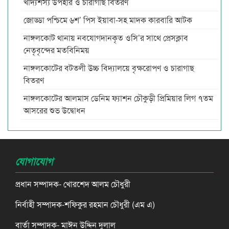
খাদ্যশস্য উপহার ও চারাগাছ বিতরণ
জোড্ডা পশ্চিমে ৬শ’ পিস ইয়াবা-সহ মাদক কারবারি আটক
নাঙ্গলকোট থানায় নবযোগদানকৃত ওসি’র সাথে প্রেসক্লাব
নেতৃবৃন্দের মতবিনিময়
নাঙ্গলকোটের বটতলী উচ্চ বিদ্যালয়ে বৃক্ষরোপণ ও চারাগাছ
বিতরণ
নাঙ্গলকোটের আলমাস ডেনিম ফ্যাশন চৌকুড়ী প্রিমিয়ার লিগ ৭তম
আসরের শুভ উদ্বোধন
যোগাযোগ
প্রধান সম্পাদক- খোরশেদ আলম চৌধুরী
নির্বাহী সম্পাদক-শফিকুর রহমান চৌধুরী (এম এ)
বার্তা সম্পাদক- মাঈন উদ্দিন দুলাল