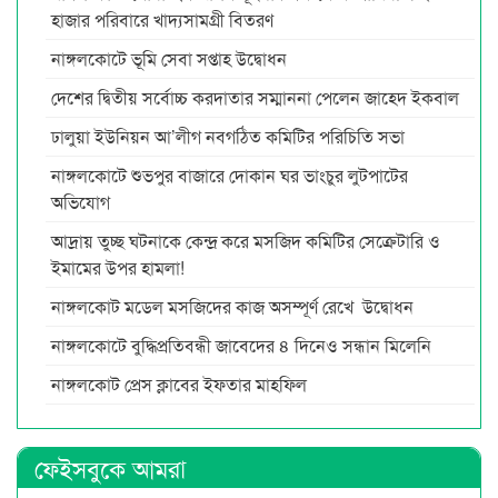
হাজার পরিবারে খাদ্যসামগ্রী বিতরণ
নাঙ্গলকোটে ভূমি সেবা সপ্তাহ উদ্বোধন
দেশের দ্বিতীয় সর্বোচ্চ করদাতার সম্মাননা পেলেন জাহেদ ইকবাল
ঢালুয়া ইউনিয়ন আ’লীগ নবগঠিত কমিটির পরিচিতি সভা
নাঙ্গলকোটে শুভপুর বাজারে দোকান ঘর ভাংচুর লুটপাটের
অভিযোগ
আদ্রায় তুচ্ছ ঘটনাকে কেন্দ্র করে মসজিদ কমিটির সেক্রেটারি ও
ইমামের উপর হামলা!
নাঙ্গলকোট মডেল মসজিদের কাজ অসম্পূর্ণ রেখে উদ্বোধন
নাঙ্গলকোটে বুদ্ধিপ্রতিবন্ধী জাবেদের ৪ দিনেও সন্ধান মিলেনি
নাঙ্গলকোট প্রেস ক্লাবের ইফতার মাহফিল
ফেইসবুকে আমরা