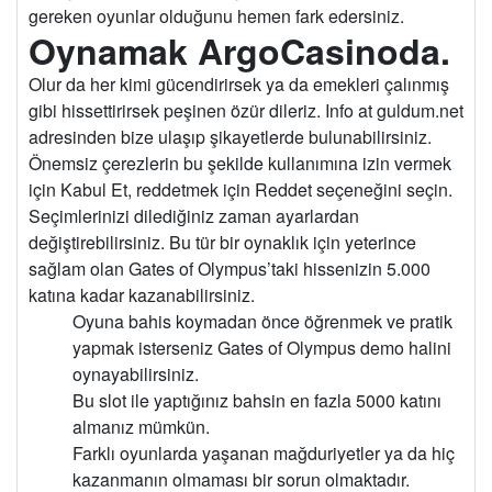
gereken oyunlar olduğunu hemen fark edersiniz.
Oynamak ArgoCasinoda.
Olur da her kimi gücendirirsek ya da emekleri çalınmış
gibi hissettirirsek peşinen özür dileriz. Info at guldum.net
adresinden bize ulaşıp şikayetlerde bulunabilirsiniz.
Önemsiz çerezlerin bu şekilde kullanımına izin vermek
için Kabul Et, reddetmek için Reddet seçeneğini seçin.
Seçimlerinizi dilediğiniz zaman ayarlardan
değiştirebilirsiniz. Bu tür bir oynaklık için yeterince
sağlam olan Gates of Olympus’taki hissenizin 5.000
katına kadar kazanabilirsiniz.
Oyuna bahis koymadan önce öğrenmek ve pratik
yapmak isterseniz Gates of Olympus demo halini
oynayabilirsiniz.
Bu slot ile yaptığınız bahsin en fazla 5000 katını
almanız mümkün.
Farklı oyunlarda yaşanan mağduriyetler ya da hiç
kazanmanın olmaması bir sorun olmaktadır.