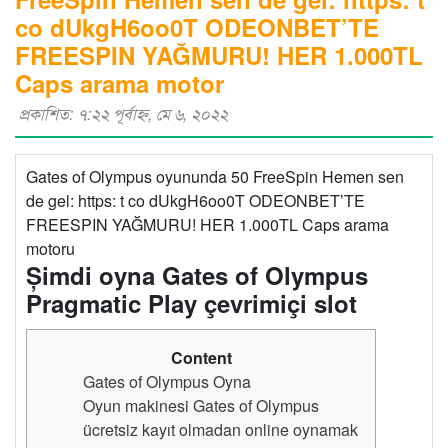
co dUkgH6oo0T ODEONBET’TE
FREESPIN YAĞMURU! HER 1.000TL
Caps arama motor
প্রকাশিত: ৭:২২ পূর্বাহ্ণ, মে ৬, ২০২২
Gates of Olympus oyununda 50 FreeSpin Hemen sen
de gel: https: t co dUkgH6oo0T ODEONBET’TE
FREESPIN YAĞMURU! HER 1.000TL Caps arama
motoru
Șimdi oyna Gates of Olympus
Pragmatic Play çevrimiçi slot
ArgoCasino com
Content
Gates of Olympus Oyna
Oyun makinesi Gates of Olympus
ücretsiz kayıt olmadan online oynamak