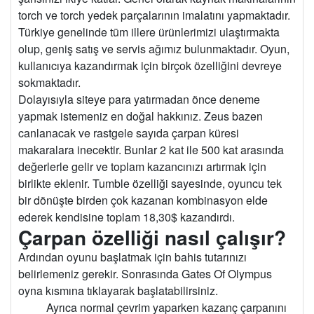
torch ve torch yedek parçalarının imalatını yapmaktadır.
Türkiye genelinde tüm illere ürünlerimizi ulaştırmakta
olup, geniş satış ve servis ağımız bulunmaktadır. Oyun,
kullanıcıya kazandırmak için birçok özelliğini devreye
sokmaktadır.
Dolayısıyla siteye para yatırmadan önce deneme
yapmak istemeniz en doğal hakkınız. Zeus bazen
canlanacak ve rastgele sayıda çarpan küresi
makaralara inecektir. Bunlar 2 kat ile 500 kat arasında
değerlerle gelir ve toplam kazancınızı artırmak için
birlikte eklenir. Tumble özelliği sayesinde, oyuncu tek
bir dönüşte birden çok kazanan kombinasyon elde
ederek kendisine toplam 18,30$ kazandırdı.
Çarpan özelliği nasıl çalışır?
Ardından oyunu başlatmak için bahis tutarınızı
belirlemeniz gerekir. Sonrasında Gates Of Olympus
oyna kısmına tıklayarak başlatabilirsiniz.
Ayrıca normal çevrim yaparken kazanç çarpanını