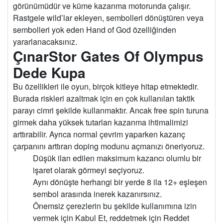
görünümüdür ve küme kazanma motorunda çalışır.
Rastgele wild’lar ekleyen, sembolleri dönüştüren veya
sembolleri yok eden Hand of God özelliğinden
yararlanacaksınız.
ÇınarStor Gates Of Olympus
Dede Kupa
Bu özellikleri ile oyun, birçok kitleye hitap etmektedir.
Burada riskleri azaltmak için en çok kullanılan taktik
parayı cimri şekilde kullanmaktır. Ancak free spin turuna
girmek daha yüksek tutarları kazanma ihtimalimizi
arttırabilir. Ayrıca normal çevrim yaparken kazanç
çarpanını arttıran doping modunu açmanızı öneriyoruz.
Düşük ilan edilen maksimum kazancı olumlu bir
işaret olarak görmeyi seçiyoruz.
Aynı dönüşte herhangi bir yerde 8 ila 12+ eşleşen
sembol arasında inerek kazanırsınız.
Önemsiz çerezlerin bu şekilde kullanımına izin
vermek için Kabul Et, reddetmek için Reddet