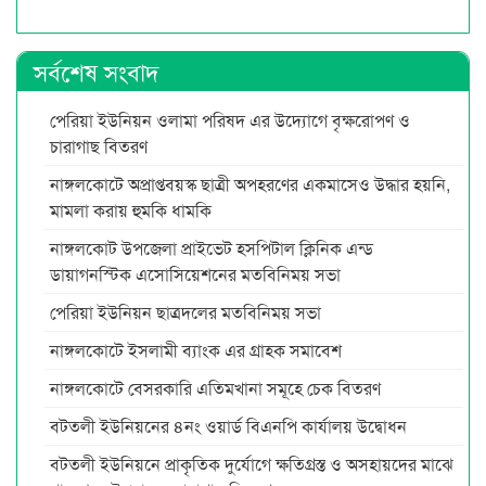
সর্বশেষ সংবাদ
পেরিয়া ইউনিয়ন ওলামা পরিষদ এর উদ্যোগে বৃক্ষরোপণ ও
চারাগাছ বিতরণ
নাঙ্গলকোটে অপ্রাপ্তবয়স্ক ছাত্রী অপহরণের একমাসেও উদ্ধার হয়নি,
মামলা করায় হুমকি ধামকি
নাঙ্গলকোট উপজেলা প্রাইভেট হসপিটাল ক্লিনিক এন্ড
ডায়াগনস্টিক এসোসিয়েশনের মতবিনিময় সভা
পেরিয়া ইউনিয়ন ছাত্রদলের মতবিনিময় সভা
নাঙ্গলকোটে ইসলামী ব্যাংক এর গ্রাহক সমাবেশ
নাঙ্গলকোটে বেসরকারি এতিমখানা সমূহে চেক বিতরণ
বটতলী ইউনিয়নের ৪নং ওয়ার্ড বিএনপি কার্যালয় উদ্বোধন
বটতলী ইউনিয়নে প্রাকৃতিক দুর্যোগে ক্ষতিগ্রস্ত ও অসহায়দের মাঝে