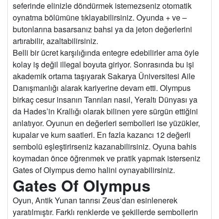
seferinde elinizle döndürmek istemezseniz otomatik
oynatma bölümüne tıklayabilirsiniz. Oyunda + ve –
butonlarına basarsanız bahsi ya da jeton değerlerini
artırabilir, azaltabilirsiniz.
Belli bir ücret karşılığında entegre edebilirler ama öyle
kolay iş değil illegal boyuta giriyor. Sonrasında bu işi
akademik ortama taşıyarak Sakarya Üniversitesi Aile
Danışmanlığı alarak kariyerine devam etti. Olympus
birkaç cesur insanın Tanrıları nasıl, Yeraltı Dünyası ya
da Hades’in Krallığı olarak bilinen yere sürgün ettiğini
anlatıyor. Oyunun en değerleri sembolleri ise yüzükler,
kupalar ve kum saatleri. En fazla kazancı 12 değerli
sembolü eşleştirirseniz kazanabilirsiniz. Oyuna bahis
koymadan önce öğrenmek ve pratik yapmak isterseniz
Gates of Olympus demo halini oynayabilirsiniz.
Gates Of Olympus
Oyun, Antik Yunan tanrısı Zeus’dan esinlenerek
yaratılmıştır. Farklı renklerde ve şekillerde sembollerin