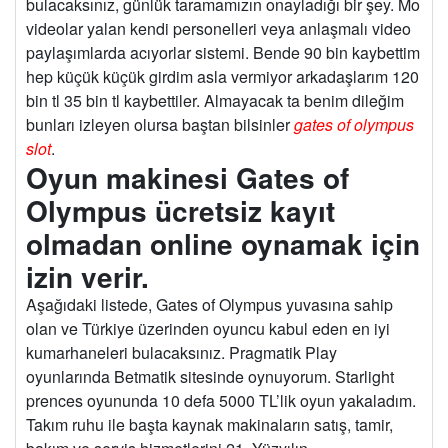
bulacaksınız, günlük taramamızın onayladığı bir şey. Mo
videolar yalan kendi personelleri veya anlaşmalı video
paylaşımlarda acıyorlar sistemi. Bende 90 bin kaybettim
hep küçük küçük girdim asla vermiyor arkadaşlarım 120
bin tl 35 bin tl kaybettiler. Almayacak ta benim dileğim
bunları izleyen olursa baştan bilsinler
gates of olympus
slot
.
Oyun makinesi Gates of
Olympus ücretsiz kayıt
olmadan online oynamak için
izin verir.
Aşağıdaki listede, Gates of Olympus yuvasına sahip
olan ve Türkiye üzerinden oyuncu kabul eden en iyi
kumarhaneleri bulacaksınız. Pragmatik Play
oyunlarında Betmatik sitesinde oynuyorum. Starlight
prences oyununda 10 defa 5000 TL’lik oyun yakaladım.
Takım ruhu ile başta kaynak makinaların satış, tamir,