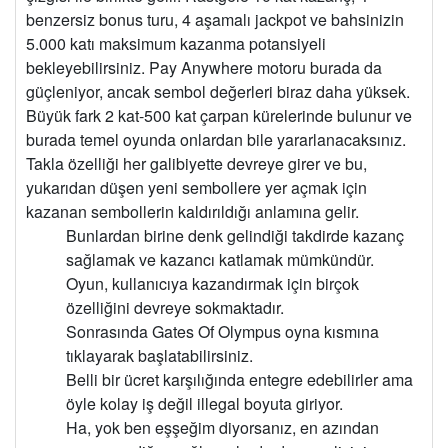
benzersiz bonus turu, 4 aşamalı jackpot ve bahsinizin
5.000 katı maksimum kazanma potansiyeli
bekleyebilirsiniz. Pay Anywhere motoru burada da
güçleniyor, ancak sembol değerleri biraz daha yüksek.
Büyük fark 2 kat-500 kat çarpan kürelerinde bulunur ve
burada temel oyunda onlardan bile yararlanacaksınız.
Takla özelliği her galibiyette devreye girer ve bu,
yukarıdan düşen yeni sembollere yer açmak için
kazanan sembollerin kaldırıldığı anlamına gelir.
Bunlardan birine denk gelindiği takdirde kazanç
sağlamak ve kazancı katlamak mümkündür.
Oyun, kullanıcıya kazandırmak için birçok
özelliğini devreye sokmaktadır.
Sonrasında Gates Of Olympus oyna kısmına
tıklayarak başlatabilirsiniz.
Belli bir ücret karşılığında entegre edebilirler ama
öyle kolay iş değil illegal boyuta giriyor.
Ha, yok ben eşşeğim diyorsanız, en azından