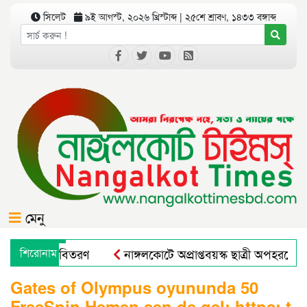
সিলেট
৯ই আগস্ট, ২০২৬ খ্রিস্টাব্দ | ২৫শে শ্রাবণ, ১৪৩৩ বঙ্গাব্দ
মেনু
রাগাছ বিতরণ
শিরোনাম
নাঙ্গলকোটে অপ্রাপ্তবয়স্ক ছাত্রী অপহরণের একমা
রান্সফরমেশন ফর নিউট্রিশন, এন্টারপ্রেনরশিপ এন্ড রেসিলিয়েন্স ইন বা
Gates of Olympus oyununda 50
FreeSpin Hemen sen de gel: https: t