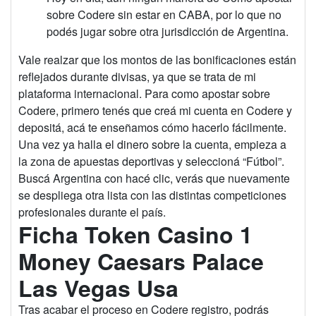
sobre Codere sin estar en CABA, por lo que no
podés jugar sobre otra jurisdicción de Argentina.
Vale realzar que los montos de las bonificaciones están
reflejados durante divisas, ya que se trata de mi
plataforma internacional. Para como apostar sobre
Codere, primero tenés que creá mi cuenta en Codere y
depositá, acá te enseñamos cómo hacerlo fácilmente.
Una vez ya halla el dinero sobre la cuenta, empieza a
la zona de apuestas deportivas y seleccioná “Fútbol”.
Buscá Argentina con hacé clic, verás que nuevamente
se despliega otra lista con las distintas competiciones
profesionales durante el país.
Ficha Token Casino 1
Money Caesars Palace
Las Vegas Usa
Tras acabar el proceso en Codere registro, podrás