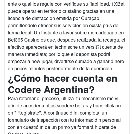
ente o qual los regule con verifique su fiabilidad. 1XBet
puede operar en territorio cristalino gracias an una
licencia de distraccion emitida por Curaçao,
permitiéndole ofrecer sus servicios en exista país de
forma legal. Un instante a favor sobre mercadopago en
Bet365 Casino es que, después realizada la recarga, el
efectivo aparecerá en technische universit?t cuenta de
manera inmediata; por lo que el deportista podrá
empezar a new jugar, divertirse sumado a ganar dinero
en pocos minutos posteriormente de la operación.
¿Cómo hacer cuenta en
Codere Argentina?
Para retornar el proceso, utilizá ​ tu mecanismo mó vil
afin de acceder a https://codere.bet.ar/ y hacé click on
en " Registrate". A continuació in, completá ​ un
formulario de inspección con tu informació n personal
con en cuestió in de un primo ya formará h parte de