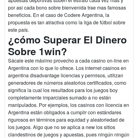
apuestas deportivas suben el estrato cada vez más y
por asi cada bono sobre bienvenida trae mas famosas
beneficios. En el caso de Codere Argentina, la
propuesta es tan atractiva como la liga de fútbol sobre
este país.
¿cómo Superar El Dinero
Sobre 1win?
Sácale este máximo provecho a cada casino on-line en
Argentina con lo que lo ofrece. Los internet casinos en
argentina disadvantage licencias y permisos, utilizan
generadores de números aleatorios certificados, como
significa la cual los resultados para los juegos boy
completamente imparciales sumado a no están
manipulados. Por ejemplos, los casinos con licencia en
Argentina están obligados a cumplir con estándares
rigurosos en términos para equidad y aleatoriedad de
los juegos. Algo que no se aplica a new los sitios
clandestinos de juegos y apuestas, pues ningún ningún