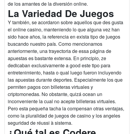
de los amantes de la diversión online.
La Variedad De Juegos
Y también, se acordaron sobre aquellos que des gusta
el online casino, manteniendo lo que alguna vez han
sido hace años, la referencia en exista tipo de juegos
buscando nuestro país. Como mencionamos
anteriormente, una trayectoria de essa página de
apuestas es bastante extensa. En principio, ze
dedicaban exclusivamente a good este tipo para
entretenimiento, hasta o qual luego fueron incluyendo
las apuestas durante deportes. Especialmente los que
permiten pagos con billeteras virtuales y
criptomonedas. No obstante, quizá ocean un
inconveniente la cual no acepte billeteras virtuales.
Pero esta pequeña tacha la compensan otras ventajas,
como la pluralidad de juegos de casino y los angeles
seguridad de réussi à sistema.
¿Qué tal es Codere