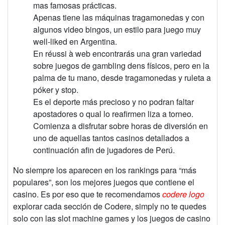
mas famosas prácticas.
Apenas tiene las máquinas tragamonedas y con
algunos video bingos, un estilo para juego muy
well-liked en Argentina.
En réussi à web encontrarás una gran variedad
sobre juegos de gambling dens físicos, pero en la
palma de tu mano, desde tragamonedas y ruleta a
póker y stop.
Es el deporte más precioso y no podran faltar
apostadores o qual lo reafirmen liza a torneo.
Comienza a disfrutar sobre horas de diversión en
uno de aquellas tantos casinos detallados a
continuación afin de jugadores de Perú.
No siempre los aparecen en los rankings para “más
populares”, son los mejores juegos que contiene el
casino. Es por eso que te recomendamos
codere logo
explorar cada sección de Codere, simply no te quedes
solo con las slot machine games y los juegos de casino