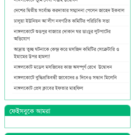
দেশের দ্বিতীয় সর্বোচ্চ করদাতার সম্মাননা পেলেন জাহেদ ইকবাল
ঢালুয়া ইউনিয়ন আ’লীগ নবগঠিত কমিটির পরিচিতি সভা
নাঙ্গলকোটে শুভপুর বাজারে দোকান ঘর ভাংচুর লুটপাটের
অভিযোগ
আদ্রায় তুচ্ছ ঘটনাকে কেন্দ্র করে মসজিদ কমিটির সেক্রেটারি ও
ইমামের উপর হামলা!
নাঙ্গলকোট মডেল মসজিদের কাজ অসম্পূর্ণ রেখে উদ্বোধন
নাঙ্গলকোটে বুদ্ধিপ্রতিবন্ধী জাবেদের ৪ দিনেও সন্ধান মিলেনি
নাঙ্গলকোট প্রেস ক্লাবের ইফতার মাহফিল
ফেইসবুকে আমরা