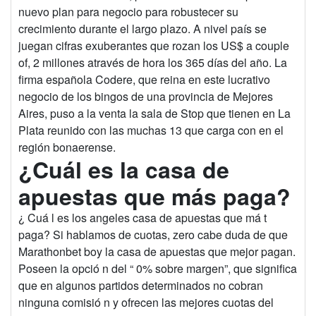
nuevo plan para negocio para robustecer su
crecimiento durante el largo plazo. A nivel país se
juegan cifras exuberantes que rozan los US$ a couple
of, 2 millones através de hora los 365 días del año. La
firma española Codere, que reina en este lucrativo
negocio de los bingos de una provincia de Mejores
Aires, puso a la venta la sala de Stop que tienen en La
Plata reunido con las muchas 13 que carga con en el
región bonaerense.
¿Cuál es la casa de
apuestas que más paga?
¿ Cuá l es los angeles casa de apuestas que má t
paga? Si hablamos de cuotas, zero cabe duda de que
Marathonbet boy la casa de apuestas que mejor pagan.
Poseen la opció n del “ 0% sobre margen”, que significa
que en algunos partidos determinados no cobran
ninguna comisió n y ofrecen las mejores cuotas del