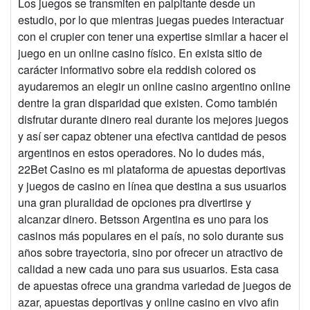
Los juegos se transmiten en palpitante desde un
estudio, por lo que mientras juegas puedes interactuar
con el crupier con tener una expertise similar a hacer el
juego en un online casino físico. En exista sitio de
carácter informativo sobre ela reddish colored os
ayudaremos an elegir un online casino argentino online
dentre la gran disparidad que existen. Como también
disfrutar durante dinero real durante los mejores juegos
y así ser capaz obtener una efectiva cantidad de pesos
argentinos en estos operadores. No lo dudes más,
22Bet Casino es mi plataforma de apuestas deportivas
y juegos de casino en línea que destina a sus usuarios
una gran pluralidad de opciones pra divertirse y
alcanzar dinero. Betsson Argentina es uno para los
casinos más populares en el país, no solo durante sus
años sobre trayectoria, sino por ofrecer un atractivo de
calidad a new cada uno para sus usuarios. Esta casa
de apuestas ofrece una grandma variedad de juegos de
azar, apuestas deportivas y online casino en vivo afin