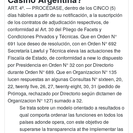
ART. 4º. — PROCÉDASE, dentro de los CINCO (5)
días hábiles a partir de su notificación, a la suscripción
de los contratos de adjudicación respectivos, de
conformidad al Art. 30 del Pliego de Facets y
Condiciones Privados y Técnicas. Que en Orden N°
691 luce deseo de resolución, con en Orden N° 692
Secretaría Lawful y Técnica eleva las actuaciones the
Fiscalía de Estado, de conformidad a new lo dispuesto
por Presidencia en Orden N° 32 con por Directorio
durante Orden N° 689. Que en Organizacion N° 135
lucen respuestas an algunas Consultas N° sixteen, 20,
22, twenty five, 26, 27, twenty-eight, 30, 31 (pedido de
Prórroga, rechazado por Directorio según dictamen de
Organizacion N° 127) sumado a 32.
Se trata sobre un modelo orientado a resultados o
qual comporta ordenar las funciones en todos los
países adonde opera, con este objetivo de
superarse la transparencia at the implementar las