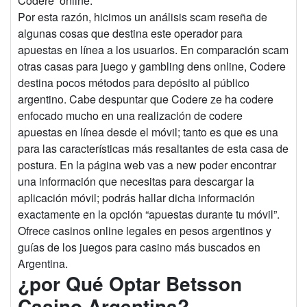
Codere ​ online.
Por esta razón, hicimos un análisis scam reseña de
algunas cosas que destina este operador para
apuestas en línea a los usuarios. En comparación scam
otras casas para juego y gambling dens online, Codere
destina pocos métodos para depósito al público
argentino. Cabe despuntar que Codere ze ha codere
enfocado mucho en una realización de codere
apuestas en línea desde el móvil; tanto es que es una
para las características más resaltantes de esta casa de
postura. En la página web vas a new poder encontrar
una información que necesitas para descargar la
aplicación móvil; podrás hallar dicha información
exactamente en la opción “apuestas durante tu móvil”.
Ofrece casinos online legales en pesos argentinos y
guías de los juegos para casino más buscados en
Argentina.
¿por Qué Optar Betsson
Casino Argentina?