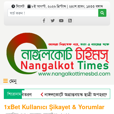
সিলেট
৮ই আগস্ট, ২০২৬ খ্রিস্টাব্দ | ২৪শে শ্রাবণ, ১৪৩৩ বঙ্গাব্দ
মেনু
রাগাছ বিতরণ
শিরোনাম
নাঙ্গলকোটে অপ্রাপ্তবয়স্ক ছাত্রী অপহরণের একমাস
ান্সফরমেশন ফর নিউট্রিশন, এন্টারপ্রেনরশিপ এন্ড রেসিলিয়েন্স ইন বাং
1xBet Kullanıcı Şikayet & Yorumlar