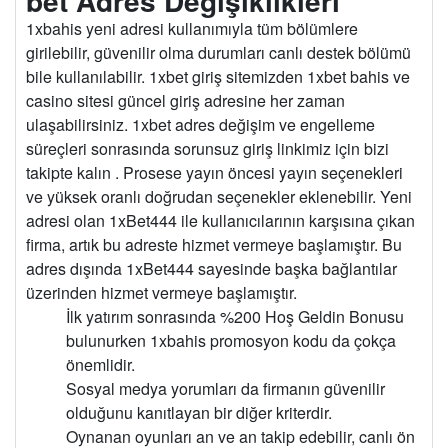
bet Adres Değişiklikleri
1xbahis yeni adresi kullanımıyla tüm bölümlere
girilebilir, güvenilir olma durumları canlı destek bölümü
bile kullanılabilir. 1xbet giriş sitemizden 1xbet bahis ve
casino sitesi güncel giriş adresine her zaman
ulaşabilirsiniz. 1xbet adres değişim ve engelleme
süreçleri sonrasında sorunsuz giriş linkimiz için bizi
takipte kalın . Prosese yayın öncesi yayın seçenekleri
ve yüksek oranlı doğrudan seçenekler eklenebilir. Yeni
adresi olan 1xBet444 ile kullanıcılarının karşısına çıkan
firma, artık bu adreste hizmet vermeye başlamıştır. Bu
adres dışında 1xBet444 sayesinde başka bağlantılar
üzerinden hizmet vermeye başlamıştır.
İlk yatırım sonrasında %200 Hoş Geldin Bonusu
bulunurken 1xbahis promosyon kodu da çokça
önemlidir.
Sosyal medya yorumları da firmanın güvenilir
olduğunu kanıtlayan bir diğer kriterdir.
Oynanan oyunları an ve an takip edebilir, canlı ön