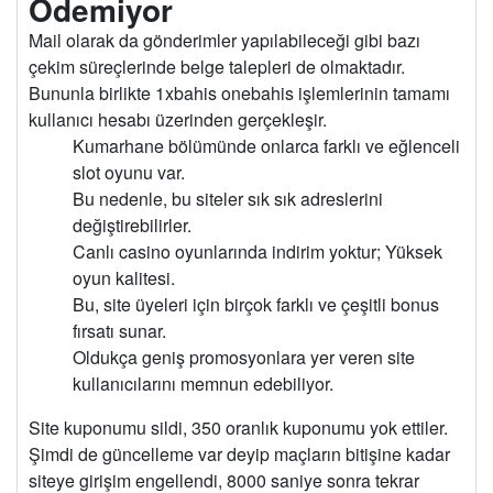
Ödemiyor
Mail olarak da gönderimler yapılabileceği gibi bazı
çekim süreçlerinde belge talepleri de olmaktadır.
Bununla birlikte 1xbahis onebahis işlemlerinin tamamı
kullanıcı hesabı üzerinden gerçekleşir.
Kumarhane bölümünde onlarca farklı ve eğlenceli
slot oyunu var.
Bu nedenle, bu siteler sık sık adreslerini
değiştirebilirler.
Canlı casino oyunlarında indirim yoktur; Yüksek
oyun kalitesi.
Bu, site üyeleri için birçok farklı ve çeşitli bonus
fırsatı sunar.
Oldukça geniş promosyonlara yer veren site
kullanıcılarını memnun edebiliyor.
Site kuponumu sildi, 350 oranlık kuponumu yok ettiler.
Şimdi de güncelleme var deyip maçların bitişine kadar
siteye girişim engellendi, 8000 saniye sonra tekrar