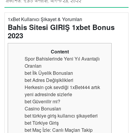
প্রকাশিত: ৭:৪০ অপরাহ্ণ, আগস্ট ২৯, ২০২২
1xBet Kullanıcı Şikayet & Yorumları
Bahis Sitesi GIRIŞ 1xbet Bonus
2023
Content
Spor Bahislerinde Yeni Yıl Avantajlı
Oranları
bet İlk Üyelik Bonusları
bet Adres Değişiklikleri
Herkesin çok sevdiği 1xBet444 artık
yeni adresinde sizlerle
bet Güvenilir mi?
Casino Bonusları
bet türkiye giriş kullanıcı şikayetleri
bet Türkiye Giriş
bet Maç İzle: Canlı Maçları Takip