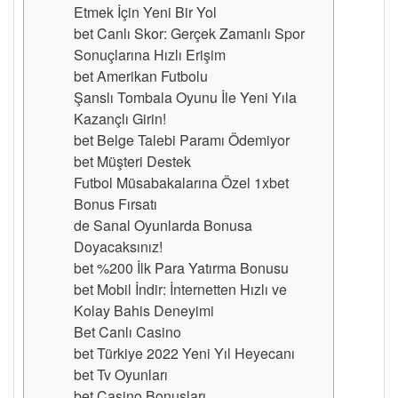
Etmek İçin Yeni Bir Yol
bet Canlı Skor: Gerçek Zamanlı Spor
Sonuçlarına Hızlı Erişim
bet Amerikan Futbolu
Şanslı Tombala Oyunu İle Yeni Yıla
Kazançlı Girin!
bet Belge Talebi Paramı Ödemiyor
bet Müşteri Destek
Futbol Müsabakalarına Özel 1xbet
Bonus Fırsatı
de Sanal Oyunlarda Bonusa
Doyacaksınız!
bet %200 İlk Para Yatırma Bonusu
bet Mobil İndir: İnternetten Hızlı ve
Kolay Bahis Deneyimi
Bet Canlı Casino
bet Türkiye 2022 Yeni Yıl Heyecanı
bet Tv Oyunları
bet Casino Bonusları