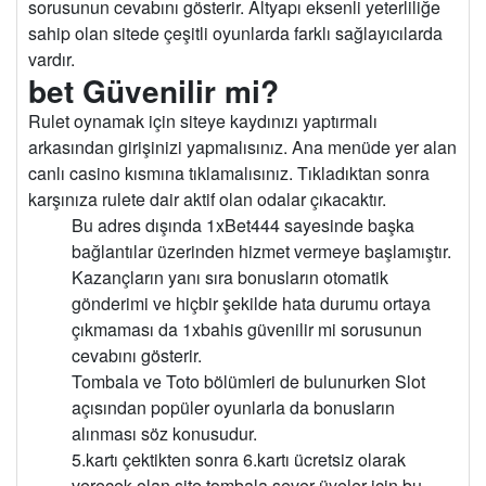
sorusunun cevabını gösterir. Altyapı eksenli yeterliliğe
sahip olan sitede çeşitli oyunlarda farklı sağlayıcılarda
vardır.
bet Güvenilir mi?
Rulet oynamak için siteye kaydınızı yaptırmalı
arkasından girişinizi yapmalısınız. Ana menüde yer alan
canlı casino kısmına tıklamalısınız. Tıkladıktan sonra
karşınıza rulete dair aktif olan odalar çıkacaktır.
Bu adres dışında 1xBet444 sayesinde başka
bağlantılar üzerinden hizmet vermeye başlamıştır.
Kazançların yanı sıra bonusların otomatik
gönderimi ve hiçbir şekilde hata durumu ortaya
çıkmaması da 1xbahis güvenilir mi sorusunun
cevabını gösterir.
Tombala ve Toto bölümleri de bulunurken Slot
açısından popüler oyunlarla da bonusların
alınması söz konusudur.
5.kartı çektikten sonra 6.kartı ücretsiz olarak
verecek olan site tombala sever üyeler için bu