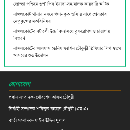
জোড্ডা পশ্চিমে ৬শ’ পিস ইয়াবা-সহ মাদক কারবারি আটক
নাঙ্গলকোট থানায় নবযোগদানকৃত ওসি’র সাথে প্রেসক্লাব
নেতৃবৃন্দের মতবিনিময়
নাঙ্গলকোটের বটতলী উচ্চ বিদ্যালয়ে বৃক্ষরোপণ ও চারাগাছ
বিতরণ
নাঙ্গলকোটের আলমাস ডেনিম ফ্যাশন চৌকুড়ী প্রিমিয়ার লিগ ৭তম
আসরের শুভ উদ্বোধন
যোগাযোগ
প্রধান সম্পাদক- খোরশেদ আলম চৌধুরী
নির্বাহী সম্পাদক-শফিকুর রহমান চৌধুরী (এম এ)
বার্তা সম্পাদক- মাঈন উদ্দিন দুলাল