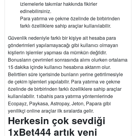
izlemelerle takımlar hakkında fikirler
edinebilirsiniz.
Para yatırma ve çekme özelinde de birbirinden
farklı özelliklere sahip araçlar kullanılabilir.
Güvenlik nedeniyle farklı bir kişiye ait hesaba para
gönderimleri yapılamayacağı gibi kullanıcı olmayan
kişilerin işlemler yapması da mümkün değildir.
Bonusların çevrimleri sonrasında alımı olurken ortalama
15 dakika içinde kullanıcı hesabına aktarım olur.
Belirtilen süre içerisinde bunların yerine getirilmesiyle
de çekim işlemleri yapılabilir. Para yatırma ve çekme
özelinde de birbirinden farklı özelliklere sahip araçlar
kullanılabilir. 1xbahis para yatırma yöntemlerinde
Ecopayz, Paykasa, Astropay, Jeton, Papara gibi
yenilikçi online araçlar ilk sıralarda gelir.
Herkesin çok sevdiği
1xBet444 artık yeni