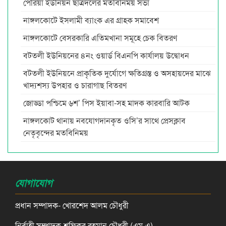
পেরিয়া ইউনিয়ন ছাত্রদলের মতবিনিময় সভা
নাঙ্গলকোটে ইসলামী ব্যাংক এর গ্রাহক সমাবেশ
নাঙ্গলকোটে বেসরকারি এতিমখানা সমূহে চেক বিতরণ
বটতলী ইউনিয়নের ৪নং ওয়ার্ড বিএনপি কার্যালয় উদ্বোধন
বটতলী ইউনিয়নে প্রাকৃতিক দুর্যোগে ক্ষতিগ্রস্ত ও অসহায়দের মাঝে
খাদ্যশস্য উপহার ও চারাগাছ বিতরণ
জোড্ডা পশ্চিমে ৬শ’ পিস ইয়াবা-সহ মাদক কারবারি আটক
নাঙ্গলকোট থানায় নবযোগদানকৃত ওসি’র সাথে প্রেসক্লাব
নেতৃবৃন্দের মতবিনিময়
যোগাযোগ
প্রধান সম্পাদক- খোরশেদ আলম চৌধুরী
নির্বাহী সম্পাদক-শফিকুর রহমান চৌধুরী (এম এ)