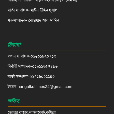
বার্তা সম্পাদক- মাঈন উদ্দিন দুলাল
সহ-সম্পাদক- মোহাম্মদ আল আমিন
ঠিকানা
প্রধান সম্পাদক-০১৬০১৯২০৭১৩
নির্বাহী সম্পাদক-০১৯১১২৫৭৪৯৬
বার্তা সম্পাদক-০১৭১৬০২১১৪৫
ইমেল-nangalkottimes24@gmail.com
অফিস
জোড্ডা বাজার,নাঙ্গলকোট,কুমিল্লা।