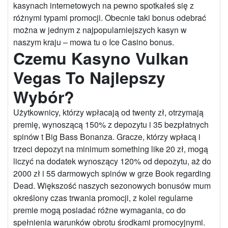
kasynach internetowych na pewno spotkałeś się z
różnymi typami promocji. Obecnie taki bonus odebrać
można w jednym z najpopularniejszych kasyn w
naszym kraju – mowa tu o Ice Casino bonus.
Czemu Kasyno Vulkan
Vegas To Najlepszy
Wybór?
Użytkownicy, którzy wpłacają od twenty zł, otrzymają
premię, wynoszącą 150% z depozytu i 35 bezpłatnych
spinów t Big Bass Bonanza. Gracze, którzy wpłacą i
trzeci depozyt na minimum something like 20 zł, mogą
liczyć na dodatek wynoszący 120% od depozytu, aż do
2000 zł i 55 darmowych spinów w grze Book regarding
Dead. Większość naszych sezonowych bonusów mum
określony czas trwania promocji, z kolei regularne
premie mogą posiadać różne wymagania, co do
spełnienia warunków obrotu środkami promocyjnymi.