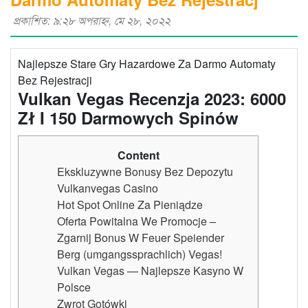
প্রকাশিত: ৯:২৮ অপরাহ্ণ, মে ২৮, ২০২২
Najlepsze Stare Gry Hazardowe Za Darmo Automaty
Bez Rejestracji
Vulkan Vegas Recenzja 2023: 6000
Zł I 150 Darmowych Spinów
Content
Ekskluzywne Bonusy Bez Depozytu
Vulkanvegas Casino
Hot Spot Online Za Pieniądze
Oferta Powitalna We Promocje –
Zgarnij Bonus W Feuer Speiender
Berg (umgangssprachlich) Vegas!
Vulkan Vegas — Najlepsze Kasyno W
Polsce
Zwrot Gotówki