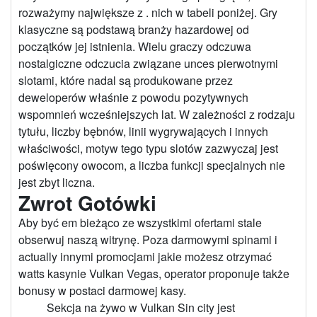
rozważymy największe z . nich w tabeli poniżej. Gry
klasyczne są podstawą branży hazardowej od
początków jej istnienia. Wielu graczy odczuwa
nostalgiczne odczucia związane unces pierwotnymi
slotami, które nadal są produkowane przez
deweloperów właśnie z powodu pozytywnych
wspomnień wcześniejszych lat. W zależności z rodzaju
tytułu, liczby bębnów, linii wygrywających i innych
właściwości, motyw tego typu slotów zazwyczaj jest
poświęcony owocom, a liczba funkcji specjalnych nie
jest zbyt liczna.
Zwrot Gotówki
Aby być em bieżąco ze wszystkimi ofertami stale
obserwuj naszą witrynę. Poza darmowymi spinami i
actually innymi promocjami jakie możesz otrzymać
watts kasynie Vulkan Vegas, operator proponuje także
bonusy w postaci darmowej kasy.
Sekcja na żywo w Vulkan Sin city jest