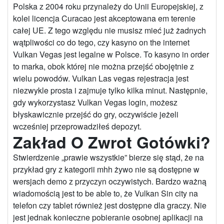
Polska z 2004 roku przynależy do Unii Europejskiej, z
kolei licencja Curacao jest akceptowana em terenie
całej UE. Z tego względu nie musisz mieć już żadnych
wątpliwości co do tego, czy kasyno on the internet
Vulkan Vegas jest legalne w Polsce. To kasyno in order
to marka, obok której nie można przejść obojętnie z
wielu powodów. Vulkan Las vegas rejestracja jest
niezwykle prosta i zajmuje tylko kilka minut. Następnie,
gdy wykorzystasz Vulkan Vegas login, możesz
błyskawicznie przejść do gry, oczywiście jeżeli
wcześniej przeprowadziłeś depozyt.
Zakład O Zwrot Gotówki?
Stwierdzenie „prawie wszystkie” bierze się stąd, że na
przykład gry z kategorii mhh żywo nie są dostępne w
wersjach demo z przyczyn oczywistych. Bardzo ważną
wiadomością jest to be able to, że Vulkan Sin city na
telefon czy tablet również jest dostępne dla graczy. Nie
jest jednak konieczne pobieranie osobnej aplikacji na