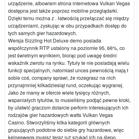
urządzenie, albowiem strona internetowa Vulkan Vegas
dostępna jest także poprzez mobilne przeglądarki.
Dzięki temu można z . łatwością przełączać się między
urządzeniami, zyskując w obu przypadkach dostęp do
tych samych gier hazardowych.
Wersja Sizzling Hot Deluxe demo posiada
współczynnik RTP ustalony na poziomie 95, 66%, co
jest świetnym wynikiem, biorąc pod uwagę średni
wskaźnik zwrotu na rynku. Tytuły te nie posiadają wielu
funkcji specjalnych, natomiast unces pewnością mają t
sobie coś, company sprawi, że rozegrasz na nich
przynajmniej kilkadziesiąt rund, oczekując wygranej.
Jako że mamy w ofercie wiele tysięcy różnych,
wspaniałych tytułów, to musieliśmy podjąć pewne kroki,
by ułatwić graczom dotarcie perform interesujących ich
rodzajów gier hazardowych watts Vulkan Vegas
Casino. Stworzyliśmy kilka kategorii głównych
grupujących podobne do siebie gry hazardowe, więc
keineswegs musisz teraz już szukać ich na ślepo,