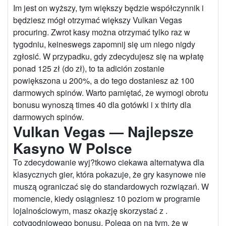
Im jest on wyższy, tym większy będzie współczynnik i
będziesz mógł otrzymać większy Vulkan Vegas
procuring. Zwrot kasy można otrzymać tylko raz w
tygodniu, keineswegs zapomnij się um niego nigdy
zgłosić. W przypadku, gdy zdecydujesz się na wpłatę
ponad 125 zł (do zł), to ta adición zostanie
powiększona u 200%, a do tego dostaniesz aż 100
darmowych spinów. Warto pamiętać, że wymogi obrotu
bonusu wynoszą times 40 dla gotówki i x thirty dla
darmowych spinów.
Vulkan Vegas — Najlepsze
Kasyno W Polsce
To zdecydowanie wyj?tkowo ciekawa alternatywa dla
klasycznych gier, która pokazuje, że gry kasynowe nie
muszą ograniczać się do standardowych rozwiązań. W
momencie, kiedy osiągniesz 10 poziom w programie
lojalnościowym, masz okazję skorzystać z .
cotygodniowego bonusu. Polega on na tym, że w