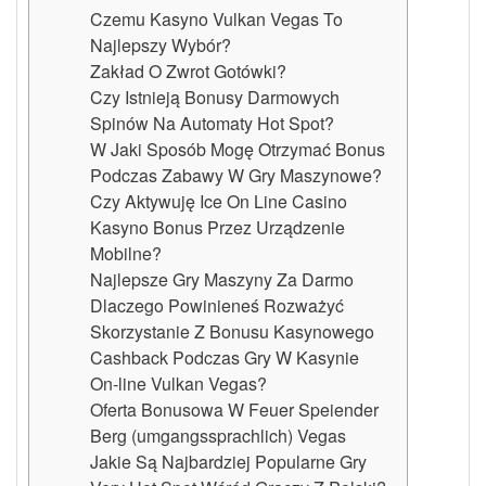
Czemu Kasyno Vulkan Vegas To
Najlepszy Wybór?
Zakład O Zwrot Gotówki?
Czy Istnieją Bonusy Darmowych
Spinów Na Automaty Hot Spot?
W Jaki Sposób Mogę Otrzymać Bonus
Podczas Zabawy W Gry Maszynowe?
Czy Aktywuję Ice On Line Casino
Kasyno Bonus Przez Urządzenie
Mobilne?
Najlepsze Gry Maszyny Za Darmo
Dlaczego Powinieneś Rozważyć
Skorzystanie Z Bonusu Kasynowego
Cashback Podczas Gry W Kasynie
On-line Vulkan Vegas?
Oferta Bonusowa W Feuer Speiender
Berg (umgangssprachlich) Vegas
Jakie Są Najbardziej Popularne Gry