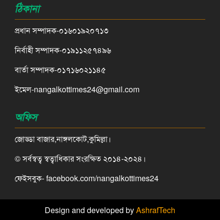
ঠিকানা
প্রধান সম্পাদক-০১৬০১৯২০৭১৩
নির্বাহী সম্পাদক-০১৯১১২৫৭৪৯৬
বার্তা সম্পাদক-০১৭১৬০২১১৪৫
ইমেল-nangalkottimes24@gmail.com
অফিস
জোড্ডা বাজার,নাঙ্গলকোট,কুমিল্লা।
© সর্বস্বত্ব স্বত্বাধিকার সংরক্ষিত ২০১৪-২০২৪।
ফেইসবুক- facebook.com/nangalkottimes24
Design and developed by
AshrafTech