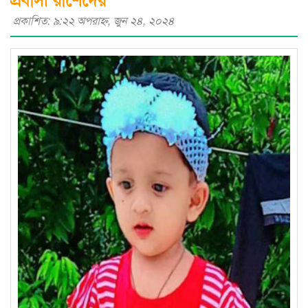
প্রকাশিত: ৯:২২ অপরাহ্ণ, জুন ২৪, ২০২৪