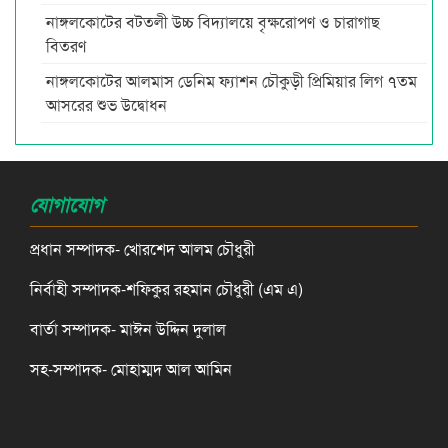
নাঙ্গলকোটের বটতলী উচ্চ বিদ্যালয়ে বৃক্ষরোপণ ও চারাগাছ
বিতরণ
নাঙ্গলকোটের আলমাস ডেনিম ফ্যাশন চৌকুড়ী প্রিমিয়ার লিগ ৭তম
আসরের শুভ উদ্বোধন
যোগাযোগ
প্রধান সম্পাদক- খোরশেদ আলম চৌধুরী
নির্বাহী সম্পাদক-শফিকুর রহমান চৌধুরী (এম এ)
বার্তা সম্পাদক- মাঈন উদ্দিন দুলাল
সহ-সম্পাদক- মোহাম্মদ আল আমিন