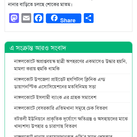
নানার বাড়িতে চলছে শোকের মাতম।
Mastodon
Email
Facebook
Share
Share
এ সংক্রান্ত আরও সংবাদ
নাঙ্গলকোটে অপ্রাপ্তবয়স্ক ছাত্রী অপহরণের একমাসেও উদ্ধার হয়নি,
মামলা করায় হুমকি ধামকি
নাঙ্গলকোট উপজেলা প্রাইভেট হসপিটাল ক্লিনিক এন্ড
ডায়াগনস্টিক এসোসিয়েশনের মতবিনিময় সভা
নাঙ্গলকোটে ইসলামী ব্যাংক এর গ্রাহক সমাবেশ
নাঙ্গলকোটে বেসরকারি এতিমখানা সমূহে চেক বিতরণ
বটতলী ইউনিয়নে প্রাকৃতিক দুর্যোগে ক্ষতিগ্রস্ত ও অসহায়দের মাঝে
খাদ্যশস্য উপহার ও চারাগাছ বিতরণ
নাঙ্গলকোট থানায় নবযোগদানকৃত ওসি’র সাথে প্রেসক্লাব