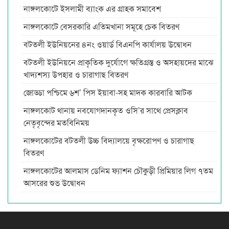
নাঙ্গলকোটে ইসলামী ব্যাংক এর গ্রাহক সমাবেশ
নাঙ্গলকোটে বেসরকারি এতিমখানা সমূহে চেক বিতরণ
বটতলী ইউনিয়নের ৪নং ওয়ার্ড বিএনপি কার্যালয় উদ্বোধন
বটতলী ইউনিয়নে প্রাকৃতিক দুর্যোগে ক্ষতিগ্রস্ত ও অসহায়দের মাঝে
খাদ্যশস্য উপহার ও চারাগাছ বিতরণ
জোড্ডা পশ্চিমে ৬শ’ পিস ইয়াবা-সহ মাদক কারবারি আটক
নাঙ্গলকোট থানায় নবযোগদানকৃত ওসি’র সাথে প্রেসক্লাব
নেতৃবৃন্দের মতবিনিময়
নাঙ্গলকোটের বটতলী উচ্চ বিদ্যালয়ে বৃক্ষরোপণ ও চারাগাছ
বিতরণ
নাঙ্গলকোটের আলমাস ডেনিম ফ্যাশন চৌকুড়ী প্রিমিয়ার লিগ ৭তম
আসরের শুভ উদ্বোধন