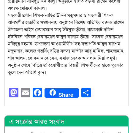
চেয়ারম্যান সামছুউদ্দিন কালু। অনুষ্ঠানে স্বাগত বক্তব্য রাখেন কলেজ
অধ্যক্ষ মোস্তফা কামাল।
সহকারী প্রধান শিক্ষক নাছির উদ্দিন মজুমদার ও সহকারী শিক্ষক
আলমগীর হাজারীর সঞ্চালনায় অনুষ্ঠানে বিশেষ অতিথির বক্তব্য রাখেন
উপজেলা ভাইস চেয়ারম্যান আবু ইউসুফ ভূঁইয়া, রায়কোট দক্ষিণ
ইউনিয়ন পরিষদ চেয়ারম্যান আবুল কালাম ভূঁইয়া, সাবেক চেয়ারম্যান
মজিবুর রহমান, উপজেলা আওয়ামীলীগ সহ-সভাপতি আবুল কাশেম
মজুমদার, কলেজ গভর্নিং বডির সদস্য মাস্টার আবু হানিফ, শাহজাহান,
শাহ আলম, লোকমান হোসেন, সমাজ সেবক আসলাম মিয়া প্রমূখ।
অনুষ্ঠান শেষে বিভিন্ন প্রতিযোগীতায় বিজয়ী শিক্ষার্থীদের হাতে পুরস্কার
তুলে দেন অতিথি বৃন্দ।
Mastodon
Email
Facebook
Share
Share
এ সংক্রান্ত আরও সংবাদ