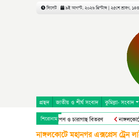
সিলেট
৯ই আগস্ট, ২০২৬ খ্রিস্টাব্দ | ২৫শে শ্রাবণ, ১৪৩৩
প্রছদ
জাতীয় ও শীর্ষ সংবাদ
কুমিল্লা- সংবাদ
ষদ এর উদ্যোগে বৃক্ষরোপণ ও চারাগাছ বিতরণ
শিরোনাম
নাঙ্গলকোটে অপ্র
 অন এগ্রিকালচারাল এন্ড রুরাল ট্রান্সফরমেশন ফর নিউট্রিশন, এন্টারপ
নাঙ্গলকোটে মহানগর এক্সপ্রেস ট্রেন লা