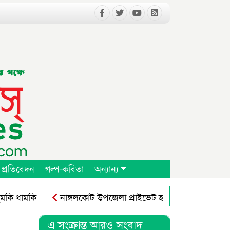
 প্রতিবেদন
গল্প-কবিতা
অন্যান্য
ধামকি
নাঙ্গলকোট উপজেলা প্রাইভেট হসপিটাল ক্লিনিক এন্ড ড
র কংগ্রেস অনুষ্ঠিত
নাঙ্গলকোটে ঘূর্ণিঝড়ে গাছ পড়ে মাদ্রাসা ভবন ব
এ সংক্রান্ত আরও সংবাদ