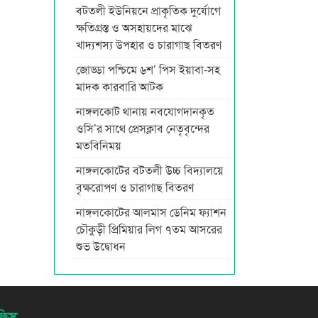
বটতলী ইউনিয়নে প্রাকৃতিক দুর্যোগে
ক্ষতিগ্রস্ত ও অসহায়দের মাঝে
খাদ্যশস্য উপহার ও চারাগাছ বিতরণ
জোড্ডা পশ্চিমে ৬শ’ পিস ইয়াবা-সহ
মাদক কারবারি আটক
নাঙ্গলকোট থানায় নবযোগদানকৃত
ওসি’র সাথে প্রেসক্লাব নেতৃবৃন্দের
মতবিনিময়
নাঙ্গলকোটের বটতলী উচ্চ বিদ্যালয়ে
বৃক্ষরোপণ ও চারাগাছ বিতরণ
নাঙ্গলকোটের আলমাস ডেনিম ফ্যাশন
চৌকুড়ী প্রিমিয়ার লিগ ৭তম আসরের
শুভ উদ্বোধন
িস