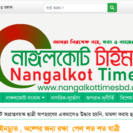
 বঙ্গাব্দ
নাঙ্গলকোট-সংবাদ
নাগরিক-দূর্ভোগ
অপরাধ-দূনীর্তি
বিশেষ
াপ্তবয়স্ক ছাত্রী অপহরণের একমাসেও উদ্ধার হয়নি, মামলা করায় হুমকি 
্রেনরশিপ এন্ড রেসিলিয়েন্স ইন বাংলাদেশ (পার্টনার) এর আওতায় পার্টনা
ইনচ্যুত , অল্পের জন্য রক্ষা পেল শত শত যাত্রী