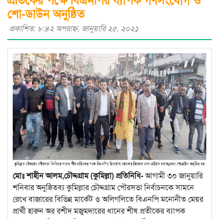
শো-ডাউন অনুষ্ঠিত
প্রকাশিত: ৮:৪২ অপরাহ্ণ, জানুয়ারি ২৫, ২০২১
মোঃ শাহীন আলম,চৌদ্দগ্রাম (কুমিল্লা) প্রতিনিধি-
আগামী ৩০ জানুয়ারি
শনিবার অনুষ্ঠিতব্য কুমিল্লার চৌদ্দগ্রাম পৌরসভা নির্বাচনকে সামনে
রেখে বাজারের বিভিন্ন মার্কেট ও অলিগলিতে বিএনপি মনোনীত মেয়র
প্রার্থী হারুন অর রশীদ মজুমদারের ধানের শীষ প্রতীকের ব্যাপক