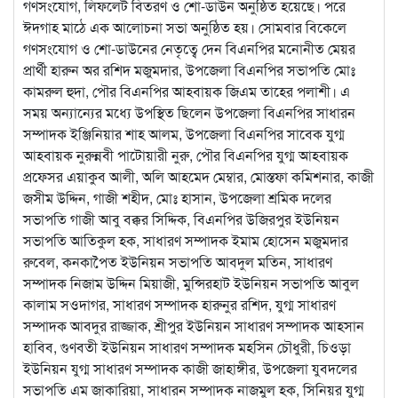
গণসংযোগ, লিফলেট বিতরণ ও শো-ডাউন অনুষ্ঠিত হয়েছে। পরে
ঈদগাহ মাঠে এক আলোচনা সভা অনুষ্ঠিত হয়। সোমবার বিকেলে
গণসংযোগ ও শো-ডাউনের নেতৃত্বে দেন বিএনপির মনোনীত মেয়র
প্রার্থী হারুন অর রশিদ মজুমদার, উপজেলা বিএনপির সভাপতি মোঃ
কামরুল হুদা, পৌর বিএনপির আহবায়ক জিএম তাহের পলাশী। এ
সময় অন্যান্যের মধ্যে উপস্থিত ছিলেন উপজেলা বিএনপির সাধারন
সম্পাদক ইঞ্জিনিয়ার শাহ আলম, উপজেলা বিএনপির সাবেক যুগ্ম
আহবায়ক নুরুন্নবী পাটোয়ারী নুরু, পৌর বিএনপির যুগ্ম আহবায়ক
প্রফেসর এয়াকুব আলী, অলি আহমেদ মেম্বার, মোস্তফা কমিশনার, কাজী
জসীম উদ্দিন, গাজী শহীদ, মোঃ হাসান, উপজেলা শ্রমিক দলের
সভাপতি গাজী আবু বক্কর সিদ্দিক, বিএনপির উজিরপুর ইউনিয়ন
সভাপতি আতিকুল হক, সাধারণ সম্পাদক ইমাম হোসেন মজুমদার
রুবেল, কনকাপৈত ইউনিয়ন সভাপতি আবদুল মতিন, সাধারণ
সম্পাদক নিজাম উদ্দিন মিয়াজী, মুন্সিরহাট ইউনিয়ন সভাপতি আবুল
কালাম সওদাগর, সাধারণ সম্পাদক হারুনুর রশিদ, যুগ্ম সাধারণ
সম্পাদক আবদুর রাজ্জাক, শ্রীপুর ইউনিয়ন সাধারণ সম্পাদক আহসান
হাবিব, গুণবতী ইউনিয়ন সাধারণ সম্পাদক মহসিন চৌধুরী, চিওড়া
ইউনিয়ন যুগ্ম সাধারণ সম্পাদক কাজী জাহাঙ্গীর, উপজেলা যুবদলের
সভাপতি এম জাকারিয়া, সাধারন সম্পাদক নাজমুল হক, সিনিয়র যুগ্ম