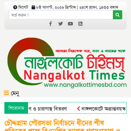
সিলেট
৮ই আগস্ট, ২০২৬ খ্রিস্টাব্দ | ২৪শে শ্রাবণ, ১৪৩৩ বঙ্গাব্দ
মেনু
গে বৃক্ষরোপণ ও চারাগাছ বিতরণ
শিরোনাম
নাঙ্গলকোটে অপ্রাপ্তবয়স্ক ছ
চৌদ্দগ্রাম পৌরসভা নির্বাচনে ধীনের শীষ
প্রতিকের পক্ষে বিএনপির ব্যাপক গণসংযোগ ও