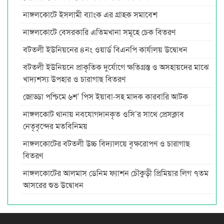
নাঙ্গলকোটে ইসলামী ব্যাংক এর গ্রাহক সমাবেশ
নাঙ্গলকোটে বেসরকারি এতিমখানা সমূহে চেক বিতরণ
বটতলী ইউনিয়নের ৪নং ওয়ার্ড বিএনপি কার্যালয় উদ্বোধন
বটতলী ইউনিয়নে প্রাকৃতিক দুর্যোগে ক্ষতিগ্রস্ত ও অসহায়দের মাঝে
খাদ্যশস্য উপহার ও চারাগাছ বিতরণ
জোড্ডা পশ্চিমে ৬শ’ পিস ইয়াবা-সহ মাদক কারবারি আটক
নাঙ্গলকোট থানায় নবযোগদানকৃত ওসি’র সাথে প্রেসক্লাব
নেতৃবৃন্দের মতবিনিময়
নাঙ্গলকোটের বটতলী উচ্চ বিদ্যালয়ে বৃক্ষরোপণ ও চারাগাছ
বিতরণ
নাঙ্গলকোটের আলমাস ডেনিম ফ্যাশন চৌকুড়ী প্রিমিয়ার লিগ ৭তম
আসরের শুভ উদ্বোধন