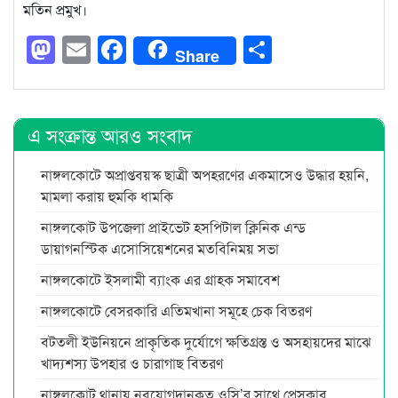
মতিন প্রমুখ।
Mastodon
Email
Facebook
Share
Share
এ সংক্রান্ত আরও সংবাদ
নাঙ্গলকোটে অপ্রাপ্তবয়স্ক ছাত্রী অপহরণের একমাসেও উদ্ধার হয়নি,
মামলা করায় হুমকি ধামকি
নাঙ্গলকোট উপজেলা প্রাইভেট হসপিটাল ক্লিনিক এন্ড
ডায়াগনস্টিক এসোসিয়েশনের মতবিনিময় সভা
নাঙ্গলকোটে ইসলামী ব্যাংক এর গ্রাহক সমাবেশ
নাঙ্গলকোটে বেসরকারি এতিমখানা সমূহে চেক বিতরণ
বটতলী ইউনিয়নে প্রাকৃতিক দুর্যোগে ক্ষতিগ্রস্ত ও অসহায়দের মাঝে
খাদ্যশস্য উপহার ও চারাগাছ বিতরণ
নাঙ্গলকোট থানায় নবযোগদানকৃত ওসি’র সাথে প্রেসক্লাব