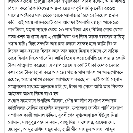
লিখিত বক্তব্যে চৌধুরী ব্রিকসের স্বত্ত্বাধিকারী বাদল বলেন, আমি অত্যন্ত
বিশ্বাস করে ব্রিক ফিল্ডের আয়-ব্যয়ের সম্পূর্ণ দায়িত্ব দেই। ২০১৩
সালের অক্টোবর মাস থেকে তাকে ম্যানাজার হিসেবে নিয়োগ প্রদান
করি। ওই সময় নাঙ্গলকোট আল আরাফা ইসলামী ব্যাংক থেকে ৯০
লাখ টাকা, যমুনা ব্যাংক থেকে ২০ লাখ টাকা এবং বিভিন্ন লোক থেকে
লভ্যাংশের মাধ্যমে প্রায় ২ কোটি টাকা ঋণ নিয়ে তাকে ব্যবসার দায়িত্ব
প্রদান করি। কিন্তু সম্প্রতি তার চাল-চলনে সন্দেহ হলে আমি বিগত
দিনের আয়-ব্যয়ের হিসাব করে তার কাছে হিসাব চাইলে সে সঠিক
ভাবে হিসাব দিতে পারেনি। আমি হিসেব করে দেখিছি সে প্রায় ৪ কোটি
টাকা আত্মসাত করেছে। এ ব্যাপারে সে ২ কোটি টাকা ফেরত দেয়ার
কথা বলে টালবাহানা করে আসছে। গত ৬ মাস যাবৎ সে আত্মগোপনে
রয়েছে, আমার সাথে কোনো যোগাযোগ করছে না। তাই আমি সংবাদ
সম্মেলনের মাধ্যমে জানাতে চাই যে, টাকা না পেলে আমি তার বিরুদ্ধে
আইনের আশ্রয় নিতে বাধ্য হব।
সংবাদ সম্মেলনে উপস্তিত ছিলেন, পৌর আ’লীগ সাধারণ সম্পাদক
কাউন্সিলর সেলিম জাহাঙ্গীর মজুমদার, উপজেলা জাতীয় পার্টি সাধারণ
সম্পাদক কাজী জামাল উদ্দিন, যুবলীগের যুগ্ম-আহ্বায়ক ইউনুছ মিয়া
নোমান, মাহবুবুর রহমান নয়ন, বাচ্ছু মিয়া সওদাগর, হাফেজ মো.
এয়াকুব, আব্দুর রশিদ মজুমদার, হাজী মীর সামছুল আলম, আব্দুল