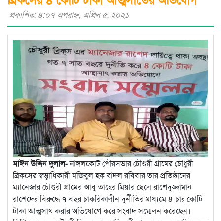
প্রকাশিত: ৪:০৭ অপরাহ্ণ, এপ্রিল ৫, ২০২১
মাঈন উদ্দিন দুলাল-
নাঙ্গলকোট পৌরসভার চৌগুরী গ্রামের চৌধুরী
ব্রিকসের স্বত্ত্বাধিকারী মজিবুল হক বাদল রবিবার তার প্রতিষ্ঠানের
ম্যানেজার চৌগুরী গ্রামের আবু তাহের মিয়ার ছেলে রাশেদুজ্জামান
রাশেদের বিরুদ্ধে ৭ বছর চাকরিকালীন দুর্নীতির মাধ্যমে ৪ চার কোটি
টাকা আত্মসাৎ করার অভিযোগে করে সংবাদ সম্মেলন করেছেন।