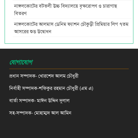
নাঙ্গলকোটের বটতলী উচ্চ বিদ্যালয়ে বৃক্ষরোপণ ও চারাগাছ
বিতরণ
নাঙ্গলকোটের আলমাস ডেনিম ফ্যাশন চৌকুড়ী প্রিমিয়ার লিগ ৭তম
আসরের শুভ উদ্বোধন
যোগাযোগ
প্রধান সম্পাদক- খোরশেদ আলম চৌধুরী
নির্বাহী সম্পাদক-শফিকুর রহমান চৌধুরী (এম এ)
বার্তা সম্পাদক- মাঈন উদ্দিন দুলাল
সহ-সম্পাদক- মোহাম্মদ আল আমিন