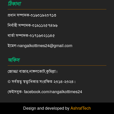
ঠিকানা
প্রধান সম্পাদক-০১৬০১৯২০৭১৩
নির্বাহী সম্পাদক-০১৯১১২৫৭৪৯৬
বার্তা সম্পাদক-০১৭১৬০২১১৪৫
ইমেল-nangalkottimes24@gmail.com
অফিস
জোড্ডা বাজার,নাঙ্গলকোট,কুমিল্লা।
© সর্বস্বত্ব স্বত্বাধিকার সংরক্ষিত ২০১৪-২০২৪।
ফেইসবুক- facebook.com/nangalkottimes24
Design and developed by
AshrafTech