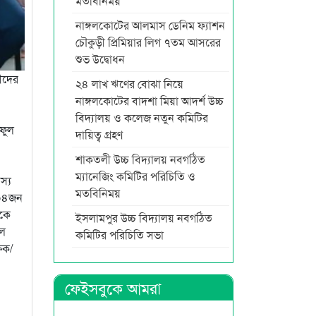
মতবিনিময়
নাঙ্গলকোটের আলমাস ডেনিম ফ্যাশন
চৌকুড়ী প্রিমিয়ার লিগ ৭তম আসরের
শুভ উদ্বোধন
থীদের
২৪ লাখ ঋণের বোঝা নিয়ে
নাঙ্গলকোটের বাদশা মিয়া আদর্শ উচ্চ
বিদ্যালয় ও কলেজ নতুন কমিটির
ইফুল
দায়িত্ব গ্রহণ
শাকতলী উচ্চ বিদ্যালয় নবগঠিত
ম্যানেজিং কমিটির পরিচিতি ও
স্য
মতবিনিময়
ে ০৪জন
েকে
ইসলামপুর উচ্চ বিদ্যালয় নবগঠিত
ুল
কমিটির পরিচিতি সভা
্ষক/
ফেইসবুকে আমরা