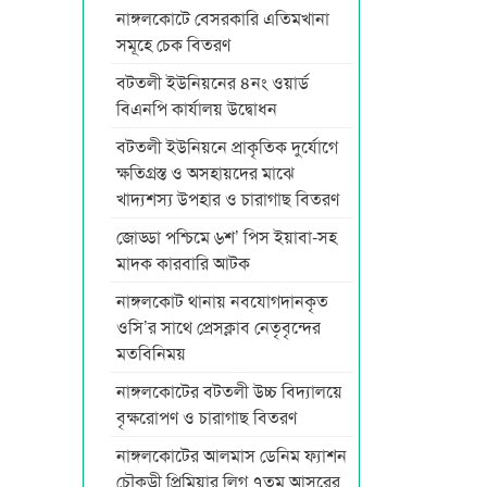
নাঙ্গলকোটে বেসরকারি এতিমখানা
সমূহে চেক বিতরণ
বটতলী ইউনিয়নের ৪নং ওয়ার্ড
বিএনপি কার্যালয় উদ্বোধন
বটতলী ইউনিয়নে প্রাকৃতিক দুর্যোগে
ক্ষতিগ্রস্ত ও অসহায়দের মাঝে
খাদ্যশস্য উপহার ও চারাগাছ বিতরণ
জোড্ডা পশ্চিমে ৬শ’ পিস ইয়াবা-সহ
মাদক কারবারি আটক
নাঙ্গলকোট থানায় নবযোগদানকৃত
ওসি’র সাথে প্রেসক্লাব নেতৃবৃন্দের
মতবিনিময়
নাঙ্গলকোটের বটতলী উচ্চ বিদ্যালয়ে
বৃক্ষরোপণ ও চারাগাছ বিতরণ
নাঙ্গলকোটের আলমাস ডেনিম ফ্যাশন
চৌকুড়ী প্রিমিয়ার লিগ ৭তম আসরের