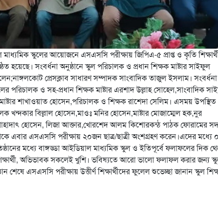
াধ্যমিক স্কুলের আয়োজনে এসএসসি পরীক্ষায় জিপিএ-৫ প্রাপ্ত ও কৃতি শিক্ষার্
িত হয়েছে। সংবর্ধনা অনুষ্ঠানে স্কুল পরিচালক ও প্রধান শিক্ষক মাষ্টার সাইফুল
লেন;নাঙ্গলকোট প্রেসক্লাব সাধারণ সম্পাদক সাংবাদিক তাজুল ইসলাম। সংবর্ধনা
স্কুলের পরিচালক ও সহ-প্রধান শিক্ষক মাষ্টার এরশাদ উল্লাহ সোহেল,সাংবাদিক সা
ন,মাষ্টার শাখাওয়াত হোসেন,পরিচালক ও শিক্ষক রাশেদা সেলিম। এসময় উপস্থিত
ক খন্দকার বিল্লাল হোসেন,মাওঃ মনির হোসেন,মাষ্টার মোজাম্মেল হক,নুর
াহাদাৎ হোসেন, লিজা আক্তার,খোরশেদ আলম কিশোরকন্ঠ পাঠক ফোরামের সদ
কুল থেকে এবার এসএসসি পরীক্ষায় ২০জন ছাত্র/ছাত্রী অংশগ্রহণ করেন।এদের মধ্য
ষ্ঠানের মধ্যে বাঙ্গড্ডা আইডিয়াল মাধ্যমিক স্কুল ও ইতিপূর্বে ফলাফলের দিক থ
শিক্ষার্থী, অভিভাবক সকলেই খুশি। ভবিষ্যতে আরো ভালো ফলাফল করার জন্য স্ক
 শেষে এসএসসি পরীক্ষায় উত্তীর্ণ শিক্ষার্থীদের ফুলেল শুভেচ্ছা জানান স্কুল শিক
are