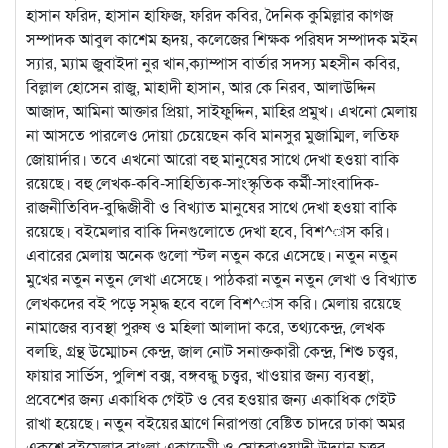
হাসান ফরিদ, হাসান হাফিজ, ফরিদ কবির, দৈনিক কুমিল্লার কাগজ
সম্পাদক আবুল কাশেম হৃদয়, কলেজের শিক্ষক পরিষদ সম্পাদক মইন
স্যার, ম্যাম জুবাইদা নুর খান,ক্যাম্পাস বার্তার সদস্য মহসীন কবির,
বিল্লাল হোসেন রাজু, মাহাদী হাসান, আর কে নিরব, আলাউদ্দিন
আজাদ, আমিনা আক্তার প্রিয়া, সাইফুদ্দিন, মাহির প্রমুখ। এখনো মেলায়
না আসতে পারলেও দোয়া চেয়েছেন কবি মানসুর মুজাম্মিল, লতিফ
জোয়ার্দার। তবে এখনো আরো বহু মানুষের সাথে দেখা হওয়া বাকি
রয়েছে। বহু লেখক-কবি-সাহিত্যিক-সাংস্কৃতিক কর্মী-সাংবাদিক-
রাজনীতিবিদ-বুদ্ধিজীবী ও বিখ্যাত মানুষের সাথে দেখা হওয়া বাকি
রয়েছে। বইমেলার বাকি দিনগুলোতে দেখা হবে, বিশ^াস করি।
এবারের মেলায় অনেক গুলো স্টল নতুন করে এসেছে। নতুন নতুন
মুখের নতুন নতুন লেখা এসেছে। পাঠকরা নতুন নতুন লেখা ও বিখ্যাত
লেখকদের বই পড়ে সমৃদ্ধ হবে বলে বিশ^াস করি। মেলায় রয়েছে
নামাজের ব্যবস্থা পুরুষ ও মহিলা আলাদা করে, তথ্যকেন্দ্র, লেখক
বলছি, গ্রন্থ উম্মোচন কেন্দ্র, জাল নোট সনাক্তকারী কেন্দ্র, শিশু চত্ত্বর,
ফায়ার সার্ভিস, পুলিশ বক্স, বঙ্গবন্ধু চত্ত্বর, খাওয়ার জন্য ব্যবস্থা,
প্রবেশের জন্য একাধিক গেইট ও বের হওয়ার জন্য একাধিক গেইট
রাখা হয়েছে। নতুন বইয়ের ঘ্রাণে নিরাপত্তা বেষ্টিত চাদরে ঢাকা অমর
একুশে বইমেলার বাংলা একাডেমী ও সোহরাওয়াদী উদ্যান চত্ত্বর