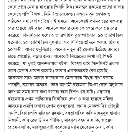
কেটে গেছে মেলায় যাওয়ার তিনটি দিন। অসম্ভব রকমের ভালো লাগায়
কেটেছে প্রতিটি ঘন্টা, মিনিট ও সেকেন্ড। নতুন নতুন লেখক ও
পাঠকের সমাবেশ ঘটেছে এই সময়ে। অনেকেরই প্রথমবারের মত গ্রন্থ
বের হয়েছে এই বছর। অনেকে আবার মেলাকে কেন্দ্র করে গ্রন্থ বের
করেছে। তিনদিনের মধ্যে ২ তারিখ ছিল বৃহস্পতিবার, ১০ তারিখ ছিল
শুক্রবার, ১৫ তারিখ ছিল বুধবার। সব মিলিয়ে ৩দিনে মেলায় ছিলাম
১০ ঘন্টা। আলহামদুলিল্লাহ। অনেক নতুন বই মেলায় উঠেছে এবার।
হাতে পেয়েছি, পড়ার জন্য। অনেকেই নিজেদের লেখা বই গিফট
করেছে। যা খুবই আনন্দদায়ক ঘটনা। বিশেষ করে তিনদিনই একক
ভাবে মেলায় প্রবেশ করেছি। আবার এককভাবেই বের হয়েছি।
অনেকের সাথে আবার ভালোভাবে মোলাকাত কিংবা কথা বলতে
পারেনি, সময়ের অভাবে। তবে আগামী বইমেলা কিংবা কোন অনুষ্ঠানে
অবশ্যই সময় করে কথা বলবো বলে বিশ^াস করি। এবারের
বইমেলায় প্রথম পাক্ষিকের তিনদিনে দেখা ও কথা হয়েছে মহিলা
আসনের এমপি জনাবা বেগম লুৎফুন্নেসা, জনাব মোকতাদির চৌধুরী
এমপি, বিচারপতি মুজিবুর রহমান, বহুভাষাবিদ কবি মাহমুদুল হাসান
নিজামী, কবি রেজাউদ্দিন স্টালিন, মাহবুবা রহমান লাকি, জায়েদ
হোসেন লাকি, মাহফুজা বৃষ্টি,কলেজের ম্যাম মেহেরুন নেসা, কবি