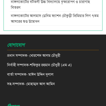
নাঙ্গলকোটের বটতলী উচ্চ বিদ্যালয়ে বৃক্ষরোপণ ও চারাগাছ
বিতরণ
নাঙ্গলকোটের আলমাস ডেনিম ফ্যাশন চৌকুড়ী প্রিমিয়ার লিগ ৭তম
আসরের শুভ উদ্বোধন
যোগাযোগ
প্রধান সম্পাদক- খোরশেদ আলম চৌধুরী
নির্বাহী সম্পাদক-শফিকুর রহমান চৌধুরী (এম এ)
বার্তা সম্পাদক- মাঈন উদ্দিন দুলাল
সহ-সম্পাদক- মোহাম্মদ আল আমিন