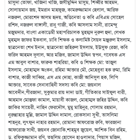
মাসুদা তোফা, খাজিনা খাজি, জসীমুদ্দিন মাসুম, শিব্বীর আহমদ,
সোলায়মান জয়, ইমরান মাহফুজ, কামরুজ্জামান হেলাল, আরিফ
নজরুল, মোরশেদ আলম হৃদয়, অভিনেতা ও কবি এবিএম সোহেল
রশিদ, নজরুল বাঙ্গালী, রানু গাজী, কবি আসলাম সানী, রামেন্দু
মজুমদার, বাংলা একাডেমী মহাপরিচালক মুহম্মদ নুরুল হুদা, লেখক
মুহম্মদ জাফর ইকবাল, ঢাবি শিক্ষক ও কলামিষ্ট সৈয়দ মঞ্জুরুল ইসলাম,
ছাত্রনেতা শেখ ইনান, ছাত্রনেতা জহিরুল ইসলাম, ইউসুফ রেজা, কবি
ফরিদ আহমদ দুলাল, আর মজিব, জামাল উদ্দিন স্বপন, গবেষক এস
এম আবুল বাশার, ফারুক শাহরিয়া, কবি ও শিক্ষক মো: তাজুল
ইসলাম, মোহাম্মদ অংকন, রহিমা আক্তার মৌ, মেহেবুবা হক রুমা, রিমি
বাশার, কাজী সাব্বির, এস এম দোহা, কাজী আনিসুল হক, লিপি
আক্তার, সাবেক সেনাবাহিনী সদস্য কবি মো: জয়নাল
আবেদীন,পীরজাদা, সুকুমার রায় দাদা ভাই, গীতিকার সাইফুল বারী,
আহমাদ মোস্তফা কামাল, মায়াবী কাজল, মোহাম্মদ জহির উদ্দিন, কবি
জাকির সায়েরী, নাহিন ফেরদৌস, মুমু মাহিনুর, গোলাম রহমান,
নুরুন্নাহার মুন্নি, জামাল উদ্দিন দামাল, রোকসানা সুখী, তাসলিমা
শাহনুর, লুৎফুন নাহার রহমান, রোমানা আফরোজ রুবি, ফারজানা
আফরোজ সাথী, জয়নব জোনাকি,শাহমুব জুয়েল, আশিক বিন রহিম,
ড. রফিকুজ্জামান রণি, তছলিম হোসেন হাওলাদার, পিয়াস মজিদ,