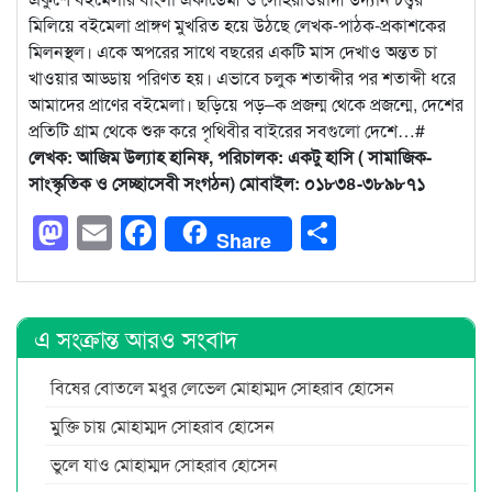
মিলিয়ে বইমেলা প্রাঙ্গণ মুখরিত হয়ে উঠছে লেখক-পাঠক-প্রকাশকের
মিলনস্থল। একে অপরের সাথে বছরের একটি মাস দেখাও অন্তত চা
খাওয়ার আড্ডায় পরিণত হয়। এভাবে চলুক শতাব্দীর পর শতাব্দী ধরে
আমাদের প্রাণের বইমেলা। ছড়িয়ে পড়–ক প্রজন্ম থেকে প্রজন্মে, দেশের
প্রতিটি গ্রাম থেকে শুরু করে পৃথিবীর বাইরের সবগুলো দেশে…#
লেখক: আজিম উল্যাহ হানিফ, পরিচালক: একটু হাসি ( সামাজিক-
সাংস্কৃতিক ও সেচ্ছাসেবী সংগঠন) মোবাইল: ০১৮৩৪-৩৮৯৮৭১
Mastodon
Email
Facebook
Share
Share
এ সংক্রান্ত আরও সংবাদ
বিষের বোতলে মধুর লেভেল মোহাম্মদ সোহরাব হোসেন
মুুক্তি চায় মোহাম্মদ সোহরাব হোসেন
ভুলে যাও মোহাম্মদ সোহরাব হোসেন