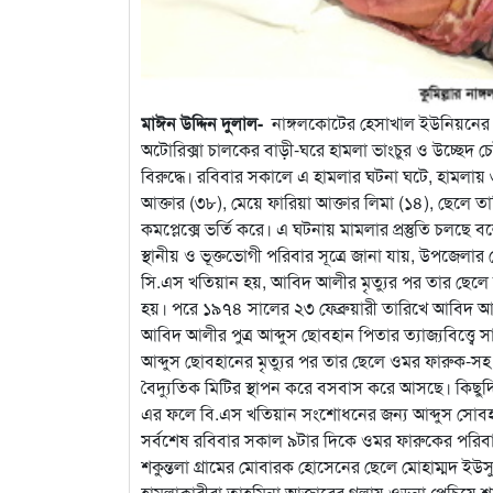
মাঈন উদ্দিন দুলাল-
নাঙ্গলকোটের হেসাখাল ইউনিয়নের শক
অটোরিক্সা চালকের বাড়ী-ঘরে হামলা ভাংচুর ও উচ্ছেদ চ
বিরুদ্ধে। রবিবার সকালে এ হামলার ঘটনা ঘটে, হামলায়
আক্তার (৩৮), মেয়ে ফারিয়া আক্তার লিমা (১৪), ছেলে তা
কমপ্লেক্সে ভর্তি করে। এ ঘটনায় মামলার প্রস্তুতি চল
স্থানীয় ও ভূক্তভোগী পরিবার সূত্রে জানা যায়, উপজেলা
সি.এস খতিয়ান হয়, আবিদ আলীর মৃত্যুর পর তার ছেলে 
হয়। পরে ১৯৭৪ সালের ২৩ ফেব্রুয়ারী তারিখে আবিদ আ
আবিদ আলীর পুত্র আব্দুস ছোবহান পিতার ত্যাজ্যবিত্ত
আব্দুস ছোবহানের মৃত্যুর পর তার ছেলে ওমর ফারুক-সহ
বৈদ্যুতিক মিটির স্থাপন করে বসবাস করে আসছে। কিছুদিন
এর ফলে বি.এস খতিয়ান সংশোধনের জন্য আব্দুস সোবহ
সর্বশেষ রবিবার সকাল ৯টার দিকে ওমর ফারুকের পরিবারকে উ
শকুন্তলা গ্রামের মোবারক হোসেনের ছেলে মোহাম্মদ ইউসুফ
হামলাকারীরা তাহমিনা আক্তারের গলায় ওড়না পেচিয়ে শ্বাস