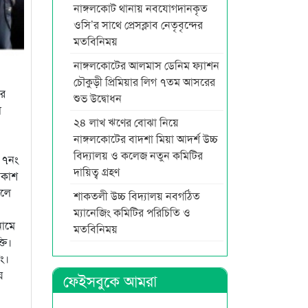
নাঙ্গলকোট থানায় নবযোগদানকৃত
ওসি’র সাথে প্রেসক্লাব নেতৃবৃন্দের
মতবিনিময়
নাঙ্গলকোটের আলমাস ডেনিম ফ্যাশন
চৌকুড়ী প্রিমিয়ার লিগ ৭তম আসরের
ের
শুভ উদ্বোধন
া
২৪ লাখ ঋণের বোঝা নিয়ে
নাঙ্গলকোটের বাদশা মিয়া আদর্শ উচ্চ
বিদ্যালয় ও কলেজ নতুন কমিটির
ে ৭নং
দায়িত্ব গ্রহণ
রকাশ
িলে
শাকতলী উচ্চ বিদ্যালয় নবগঠিত
ম্যানেজিং কমিটির পরিচিতি ও
নামে
মতবিনিময়
তি।
ং।
য়
ফেইসবুকে আমরা