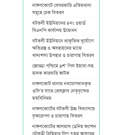
নাঙ্গলকোটে বেসরকারি এতিমখানা
সমূহে চেক বিতরণ
বটতলী ইউনিয়নের ৪নং ওয়ার্ড
বিএনপি কার্যালয় উদ্বোধন
বটতলী ইউনিয়নে প্রাকৃতিক দুর্যোগে
ক্ষতিগ্রস্ত ও অসহায়দের মাঝে
খাদ্যশস্য উপহার ও চারাগাছ বিতরণ
জোড্ডা পশ্চিমে ৬শ’ পিস ইয়াবা-সহ
মাদক কারবারি আটক
নাঙ্গলকোট থানায় নবযোগদানকৃত
ওসি’র সাথে প্রেসক্লাব নেতৃবৃন্দের
মতবিনিময়
নাঙ্গলকোটের বটতলী উচ্চ বিদ্যালয়ে
বৃক্ষরোপণ ও চারাগাছ বিতরণ
নাঙ্গলকোটের আলমাস ডেনিম ফ্যাশন
চৌকুড়ী প্রিমিয়ার লিগ ৭তম আসরের