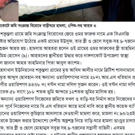
ুন্তলা গ্রামে জমি সংক্রান্ত বিরোধের জেরে ওমর ফারুক নামে এক সিএনজি
েষ্টার অভিযোগ উঠেছে একই গ্রামের ইউসুফ, তার স্ত্রী ও ছেলে সবুজ-সহ ৬-৭জন
 ৩জন আহত হয়। হামলায় আহতরা হলেন ওই গ্রামের ওমর ফারুকের স্ত্রী তাহমিন
মিম হোসেন (৯)। আহতদের স্থানীয়রা উদ্ধার করে নাঙ্গলকোট উপজেলা স্বাস্থ্য
ছে বলে জানান আহত তাহমিনার পিতা আবুল কাশেম।
র হেসাখাল ইউনিয়নের শকুন্তলা গ্রামের মৃত আবিদ আলীর নামে ব্রিটিশ শাসনামল
মৃত আব্দুস ছোবহান-সহ অন্যান্য ওয়ারিশগণের নামে ২৮নং আর.এস খতিয়ান প্
লীর ওয়ারিশগণ ৪৪০৮ নং বন্টন নামা দলিল সৃজন করেন। ওই বন্টন নামা দল
্বে সাবেক ৫৮ দাগে ১৮৮ শতক ভূমি আন্দরে ১২শতক ভূমির মালিক হয়।
 অন্যান্য ওয়ারিশগণ নিজেদের জমিতে দখল ও বাড়ি-ঘর নির্মাণ করে নিজেদের 
 পূর্বে নিজেদের নামে বি.এস খতিয়ান আছে মর্মে দাবি করে স্থানীয় কয়েক ব্যক্
ানের ওয়ারিশগণ কুমিল্লার আদালতে দেওয়ানী মামলা করে, মামলা নং ৯০/২৩ই
চ্ছেদ করার উদ্দ্যেশ্যে দেশীয় অস্ত্রশস্ত্র নিয়ে বাড়ি-ঘরে হামলা ভাংচুর চালা
, তার স্ত্রী ও ছেলে মোহাম্মদ সবুজ সহ ৬-৭জনের সন্ত্রাসী বাহিনী। এসময়
রোধে হত্যার চেষ্টা চালায়। এ ঘটনায় স্থানীয় প্রশাসনের হস্তক্ষেপ কামনা করেন