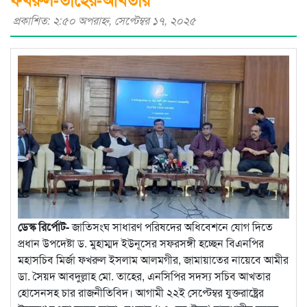
প্রকাশিত: ২:৫০ অপরাহ্ণ, সেপ্টেম্বর ১৭, ২০২৫
ডেস্ক রির্পোট-
জাতিসংঘ সাধারণ পরিষদের অধিবেশনে যোগ দিতে
প্রধান উপদেষ্টা ড. মুহাম্মদ ইউনূসের সফরসঙ্গী হচ্ছেন বিএনপির
মহাসচিব মির্জা ফখরুল ইসলাম আলমগীর, জামায়াতের নায়েবে আমীর
ডা. সৈয়দ আবদুল্লাহ মো. তাহের, এনসিপির সদস্য সচিব আখতার
হোসেনসহ চার রাজনীতিবিদ। আগামী ২২ই সেপ্টেম্বর যুক্তরাষ্ট্রের