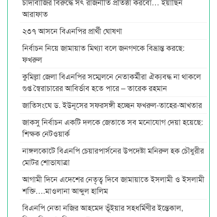
চাঁদাবাজির বিরুদ্ধে সৎ রাজনীতি প্রতিষ্ঠা করবো… ইয়াছিন
আরাফাত
২৩৭ আসনে বিএনপির প্রার্থী ঘোষণা
নির্বাচন নিয়ে জামায়াত মিথ্যা বলে জনগণকে বিভ্রান্ত করছে:
ফখরুল
কুমিল্লা জেলা বিএনপির সম্মেলনে নেতাকর্মীরা ঐক্যবদ্ধ না থাকলে
গুপ্ত স্বৈরাচারের আবির্ভাব হতে পারে – তারেক রহমান
জাতিসংঘে ড. ইউনূসের সফরসঙ্গী হচ্ছেন ফখরুল-তাহের-আখতার
জাকসু নির্বাচন একটি দলকে জেতাতে সব মনোযোগ দেয়া হয়েছে:
শিক্ষক নেটওয়ার্ক
নাঙ্গলকোটে বিএনপি চেয়ারপার্সনের উপদেষ্টা মনিরুল হক চৌধুরীর
মোটর শোভাযাত্রা
আগামী দিনে এদেশের নেতৃত্ব দিবে জামায়াতে ইসলামী ও ইসলামী
শক্তি….মাওলানা আব্দুল হালিম
বিএনপি নেতা নজির আহমেদ ভূঁইয়ার সহধর্মিণীর ইন্তেকাল,