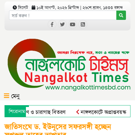
সিলেট
১০ই আগস্ট, ২০২৬ খ্রিস্টাব্দ | ২৬শে শ্রাবণ, ১৪৩৩ বঙ্গাব্দ
মেনু
ে বৃক্ষরোপণ ও চারাগাছ বিতরণ
শিরোনাম
নাঙ্গলকোটে অপ্রাপ্তবয়স্ক ছা
রাল এন্ড রুরাল ট্রান্সফরমেশন ফর নিউট্রিশন, এন্টারপ্রেনরশিপ এন্ড 
জাতিসংঘে ড. ইউনূসের সফরসঙ্গী হচ্ছেন
ফখরুল-তাহের-আখতার