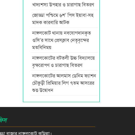
খাদ্যশস্য উপহার ও চারাগাছ বিতরণ
জোড্ডা পশ্চিমে ৬শ’ পিস ইয়াবা-সহ
মাদক কারবারি আটক
নাঙ্গলকোট থানায় নবযোগদানকৃত
ওসি’র সাথে প্রেসক্লাব নেতৃবৃন্দের
মতবিনিময়
নাঙ্গলকোটের বটতলী উচ্চ বিদ্যালয়ে
বৃক্ষরোপণ ও চারাগাছ বিতরণ
নাঙ্গলকোটের আলমাস ডেনিম ফ্যাশন
চৌকুড়ী প্রিমিয়ার লিগ ৭তম আসরের
শুভ উদ্বোধন
িস
্ডা বাজার,নাঙ্গলকোট,কুমিল্লা।