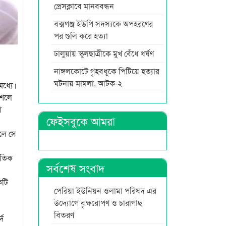
প্রেসক্লাবে মানববন্ধন
বক্সগঞ্জ ইউপি সদস্যকে অপহরণের
পর গুলি করে হত্যা
ঢালুয়ায় স্কুলছাত্রীকে মুখ বেঁধে ধর্ষণ
নাঙ্গলকোটে গৃহবধূকে পিটিয়ে হত্যার
ঘটনায় মামলা, আটক-২
মধ্যে।
কৌশলে
া
ফেইসবুকে আমরা
রলে সে
ুতিক
সর্বশেষ সংবাদ
কটি
পেরিয়া ইউনিয়ন ওলামা পরিষদ এর
উদ্যোগে বৃক্ষরোপণ ও চারাগাছ
বিতরণ
্দ