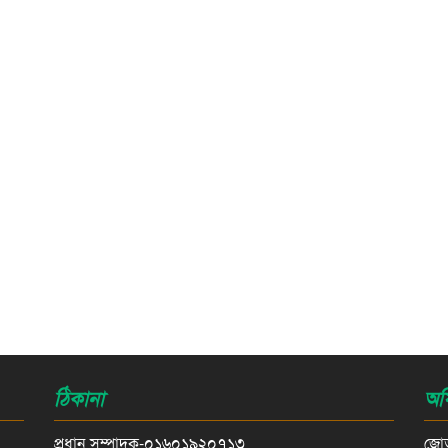
ঠিকানা
অফ
প্রধান সম্পাদক-০১৬০১৯২০৭১৩
জোড