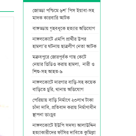
জোড্ডা পশ্চিমে ৬শ’ পিস ইয়াবা-সহ
মাদক কারবারি আটক
বাঙ্গড্ডায় গৃহবধূকে হত্যার অভিযোগ
নাঙ্গলকোটে এমপি প্রার্থীর উপর
হামলা’র ঘটনায় ছাত্রলীগ নেতা আটক
মক্রবপুরে জোরপূর্বক গাছ কেটে
নেয়ার ভিডিও করায় হামলা, নারী ও
শিশু-সহ আহত-৯
নাঙ্গলকোটে দারগার বাড়ি-সহ কয়েক
বাড়িতে চুরি, থানায় অভিযোগ
পেরিয়ায় বাড়ি নির্মাণে ২০লাখ টাকা
চাঁদা দাবি, প্রতিবাদ করায় নির্মাণাধীন
স্থাপনা ভাংচুর
নাঙ্গলকোটে ইউপি সদস্য আলাউদ্দিন
হত্যাকারীদের ফাঁসির দাবিতে কুমিল্লা