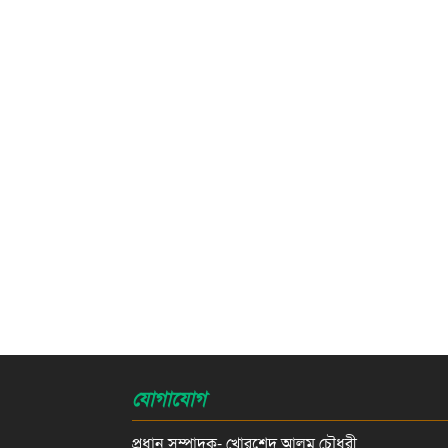
যোগাযোগ
প্রধান সম্পাদক- খোরশেদ আলম চৌধুরী