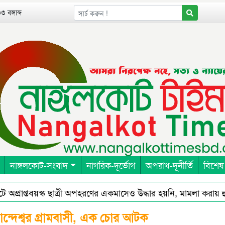
 বঙ্গাব্দ
নাঙ্গলকোট-সংবাদ
নাগরিক-দূর্ভোগ
অপরাধ-দূনীর্তি
বিশেষ
রাপ্তবয়স্ক ছাত্রী অপহরণের একমাসেও উদ্ধার হয়নি, মামলা করায় হুমকি
ান্দেশ্বর গ্রামবাসী, এক চোর আটক