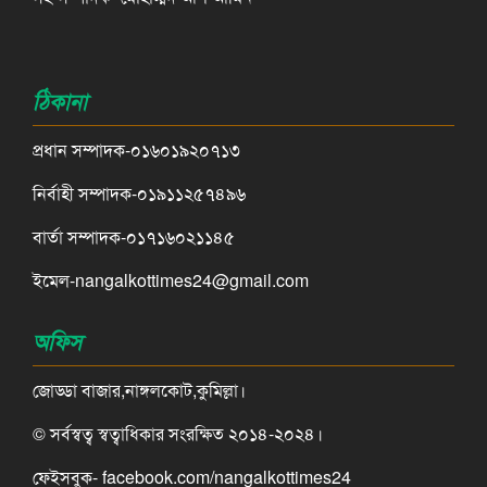
ঠিকানা
প্রধান সম্পাদক-০১৬০১৯২০৭১৩
নির্বাহী সম্পাদক-০১৯১১২৫৭৪৯৬
বার্তা সম্পাদক-০১৭১৬০২১১৪৫
ইমেল-nangalkottimes24@gmail.com
অফিস
জোড্ডা বাজার,নাঙ্গলকোট,কুমিল্লা।
© সর্বস্বত্ব স্বত্বাধিকার সংরক্ষিত ২০১৪-২০২৪।
ফেইসবুক- facebook.com/nangalkottimes24