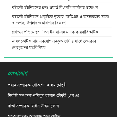
বটতলী ইউনিয়নের ৪নং ওয়ার্ড বিএনপি কার্যালয় উদ্বোধন
বটতলী ইউনিয়নে প্রাকৃতিক দুর্যোগে ক্ষতিগ্রস্ত ও অসহায়দের মাঝে
খাদ্যশস্য উপহার ও চারাগাছ বিতরণ
জোড্ডা পশ্চিমে ৬শ’ পিস ইয়াবা-সহ মাদক কারবারি আটক
নাঙ্গলকোট থানায় নবযোগদানকৃত ওসি’র সাথে প্রেসক্লাব
নেতৃবৃন্দের মতবিনিময়
যোগাযোগ
প্রধান সম্পাদক- খোরশেদ আলম চৌধুরী
নির্বাহী সম্পাদক-শফিকুর রহমান চৌধুরী (এম এ)
বার্তা সম্পাদক- মাঈন উদ্দিন দুলাল
সহ-সম্পাদক- মোহাম্মদ আল আমিন