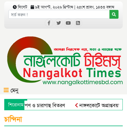
সিলেট
৯ই আগস্ট, ২০২৬ খ্রিস্টাব্দ | ২৫শে শ্রাবণ, ১৪৩৩ বঙ্গাব্দ
মেনু
োগে বৃক্ষরোপণ ও চারাগাছ বিতরণ
শিরোনাম
নাঙ্গলকোটে অপ্রাপ্তবয়স্ক
লচারাল এন্ড রুরাল ট্রান্সফরমেশন ফর নিউট্রিশন, এন্টারপ্রেনরশিপ এন
চান্দিনা