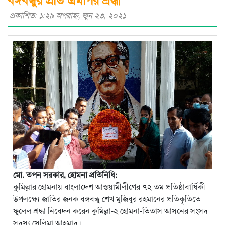
প্রকাশিত: ১:২৯ অপরাহ্ণ, জুন ২৩, ২০২১
মো. তপন সরকার, হোমনা প্রতিনিধি:
কুমিল্লার হোমনায় বাংলাদেশ আওয়ামীলীগের ৭২ তম প্রতিষ্ঠাবার্ষিকী
উপলক্ষ্যে জাতির জনক বঙ্গবন্ধু শেখ মুজিবুর রহমানের প্রতিকৃতিতে
ফুলেল শ্রদ্ধা নিবেদন করেন কুমিল্লা-২ হোমনা-তিতাস আসনের সংসদ
সদস্য সেলিমা আহমাদ।