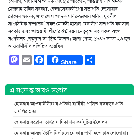
ইসলাম, সাধারণ সস্পাদক কায়ছার আহমেদ, আওয়ামীলীগ সদস্য
মেজবাহ উদ্দিন সরকার, স্বেচ্ছাসেবকলীগের সভাপতি দেলোয়ার
হোসেন ফারুক, সাধারণ সস্পাদক মনিরুজ্জামান মনির, যুবলীগ
সাংগঠনিক সম্পাদক সৈয়দ মেহেদী হাসান, ছাত্রলীগ সভাপতি ফয়সাল
সরকার এবং আওয়ামী লীগের ইউনিয়ন নেতৃবৃন্দ সহ সকল অংঙ্গ
সংগঠনের নেতৃবৃন্দ উপস্থিত ছিলেন। জানা গেছে, ১৯৪৯ সালে ২৩ জুন
আওয়ামীলীগ প্রতিষ্ঠিত হয়েছিল।
Mastodon
Email
Facebook
Share
Share
এ সংক্রান্ত আরও সংবাদ
হোমনায় আওয়ামীলীগের প্রতিষ্ঠা বার্ষিকী পালিত বঙ্গবন্ধুর প্রতি
এমপির শ্রদ্ধা
হোমনায় করোনা ভাইরাস টিকাদান কর্মসূচির উদ্বোধন
হোমনায় আসন্ন ইউপি নির্বাচনে নৌকার প্রার্থী হতে চান দোলোয়ার