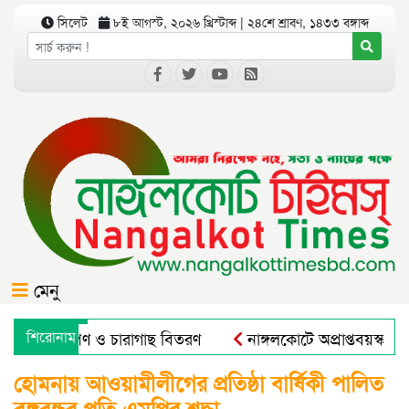
সিলেট
৮ই আগস্ট, ২০২৬ খ্রিস্টাব্দ | ২৪শে শ্রাবণ, ১৪৩৩ বঙ্গাব্দ
মেনু
ে বৃক্ষরোপণ ও চারাগাছ বিতরণ
শিরোনাম
নাঙ্গলকোটে অপ্রাপ্তবয়স্ক ছা
ারাল এন্ড রুরাল ট্রান্সফরমেশন ফর নিউট্রিশন, এন্টারপ্রেনরশিপ এন্ড
হোমনায় আওয়ামীলীগের প্রতিষ্ঠা বার্ষিকী পালিত
বঙ্গবন্ধুর প্রতি এমপির শ্রদ্ধা