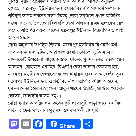
সুফিয়া নুরানী হাফেজি মাদরাসা ও এতিমখানা প্রাঙ্গণে অনুষ্ঠিত
হয়েছে। মক্রবপুর ইউনিয়ন ৯নং ওয়ার্ড বিএনপি সাধারণ সম্পাদক
শরিফুল আলম নয়নের সভাপতিত্বে দোয়া অনুষ্ঠানে প্রধান অতিথির
বক্তব্য রাখেন, উপজেলা বিএনপি নেতা তালুকদার মুহাম্মদ বেলায়েত।
বিশেষ অতিথির বক্তব্য রাখেন মক্রবপুর ইউনিয়ন বিএনপি সভাপতি
আব্দুল মান্নান।
দোয়া অনুষ্ঠানে উপস্থিত ছিলেন, মক্রবপুর ইউনিয়ন বিএনপি অর্থ
সম্পাদক জামাল উদ্দিন, আরাফাত রহমান কোকো স্মৃতি সংসদ
নাঙ্গলকোট উপজেলা আহ্বায়ক ওমর ফারুক, যুবদল নেতা তোফায়েল
আহমেদ, মোহাম্মদ এয়াছিন, বিএনপি নেতা ডাক্তার রেজাউল হক,
মক্রবপুর ইউনিয়ন স্বেচ্ছাসেবক দল আহ্বায়ক জয়নাল আবেদীন সুমন,
মক্রবপুর ইউনিয়ন ৯নং ওয়ার্ড বিএনপি সভাপতি ফরিদ আহমেদ,
যুবদল নেতা ইমরান হোসেন, আবুল খায়ের মিয়াজী, মাস্টার সোহরাব
হোসেন, জাহাঙ্গীর আলম প্রমুখ।
দোয়া মুনাজাত পরিচালনা করেন কুমিল্লা বাবুর্চি পাড়া জামে মসজিদ
খতিব হাফেজ মাওলানা মুহাম্মদ ওসমান গনী চাঁদপুরি।
Mastodon
Email
Facebook
Share
Share