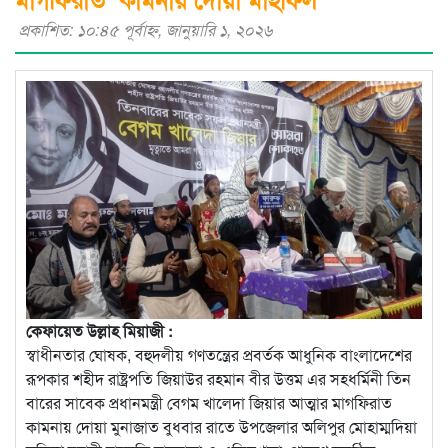
প্রকাশিত: ১০:৪৫ পূর্বাহ্ণ, জানুয়ারি ১, ২০২৬
কেফায়েত উল্লাহ মিয়াজী :
স্বাধীনতার ঘোষক, বহুদলীয় গণতন্ত্রের প্রবর্তক আধুনিক বাংলাদেশের
রূপকার শহীদ রাষ্ট্রপতি জিয়াউর রহমান বীর উত্তম এর সহধর্মিনী তিন
বারের সাবেক প্রধানমন্ত্রী বেগম খালেদা জিয়ার আত্মার মাগফিরাত
কামনায় দোয়া মুনাজাত বুধবার রাতে উপজেলার অলিপুর মোহাম্মদিয়া