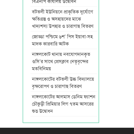
বিএনপি কার্যালয় উদ্বোধন
বটতলী ইউনিয়নে প্রাকৃতিক দুর্যোগে
ক্ষতিগ্রস্ত ও অসহায়দের মাঝে
খাদ্যশস্য উপহার ও চারাগাছ বিতরণ
জোড্ডা পশ্চিমে ৬শ’ পিস ইয়াবা-সহ
মাদক কারবারি আটক
নাঙ্গলকোট থানায় নবযোগদানকৃত
ওসি’র সাথে প্রেসক্লাব নেতৃবৃন্দের
মতবিনিময়
নাঙ্গলকোটের বটতলী উচ্চ বিদ্যালয়ে
বৃক্ষরোপণ ও চারাগাছ বিতরণ
নাঙ্গলকোটের আলমাস ডেনিম ফ্যাশন
চৌকুড়ী প্রিমিয়ার লিগ ৭তম আসরের
শুভ উদ্বোধন