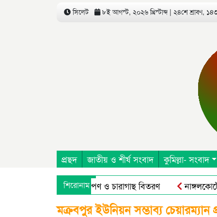
সিলেট
৮ই আগস্ট, ২০২৬ খ্রিস্টাব্দ | ২৪শে শ্রাবণ, ১৪৩৩
প্রছদ
জাতীয় ও শীর্ষ সংবাদ
কুমিল্লা- সংবাদ
ষদ এর উদ্যোগে বৃক্ষরোপণ ও চারাগাছ বিতরণ
শিরোনাম
নাঙ্গলকোটে অপ্
 অন এগ্রিকালচারাল এন্ড রুরাল ট্রান্সফরমেশন ফর নিউট্রিশন, এন্টারপ
মক্রবপুর ইউনিয়ন সম্ভাব্য চেয়ারম্যান 