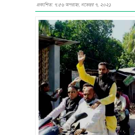
প্রকাশিত: ৭:৫৬ অপরাহ্ণ, নভেম্বর ৭, ২০২১