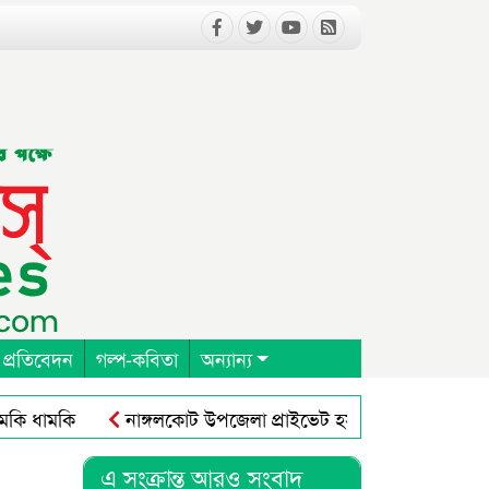
 প্রতিবেদন
গল্প-কবিতা
অন্যান্য
 ধামকি
নাঙ্গলকোট উপজেলা প্রাইভেট হসপিটাল ক্লিনিক এন্ড ড
র কংগ্রেস অনুষ্ঠিত
নাঙ্গলকোটে ঘূর্ণিঝড়ে গাছ পড়ে মাদ্রাসা ভবন 
এ সংক্রান্ত আরও সংবাদ