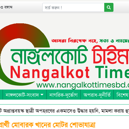
 বঙ্গাব্দ
নাঙ্গলকোট-সংবাদ
নাগরিক-দূর্ভোগ
অপরাধ-দূনীর্তি
বিশেষ
রাপ্তবয়স্ক ছাত্রী অপহরণের একমাসেও উদ্ধার হয়নি, মামলা করায় হুমকি
্রেনরশিপ এন্ড রেসিলিয়েন্স ইন বাংলাদেশ (পার্টনার) এর আওতায় পার্টনা
প্রার্থী মোবারক খানের মোটর শোভাযাত্রা