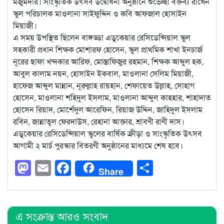
মজুমদার। সাংস্কৃতিক উৎসব উদ্বোধনী অনুষ্ঠানে শুভেচ্ছা বক্তব্য রাখেন
স্কুল পরিচালক মাওলানা সাইফুদ্দিন ও কবি আফজাল হোসাইন
মিয়াজী।
এ সময় উপস্থিত ছিলেন বাঙ্গড্ডা এডুকেয়ার রেসিডেন্সিয়াল স্কুল
সহকারী প্রধান শিক্ষক মোশারফ হোসেন, স্কুল প্রাথমিক শাখা ইনচার্জ
নূরের ছাফা খন্দকার আরিফ, মোস্তাফিজুর রহমান, শিক্ষক আব্দুল হক,
আবুল কালাম নয়ন, হোসাইন ইকবাল, মাওলানা সেলিম মিয়াজী,
হাফেজ আব্দুল মান্নান, নূরুল্লাহ রায়হান, শেফায়েত উল্লাহ, সোহাগ
হোসেন, মাওলানা শহিদুল ইসলাম, মাওলানা আব্দুল কাহহার, শাহাদাত
হোসেন রিয়াদ, মোর্শেদুল আরেফিন, রিয়াজ উদ্দিন, জাহিদুল ইসলাম
রবিন, জান্নাতুল ফেরদাউস, রেহানা আক্তার, শ্রাবণী রাণী দাস।
এডুকেয়ার রেসিডেন্সিয়াল স্কুলের বার্ষিক ক্রীড়া ও সাংস্কৃতিক উৎসব
আগামী ২ মার্চ পুরস্কার বিতরণী অনুষ্ঠানের মাধ্যমে শেষ হবে।
Mastodon
Email
Facebook
Share
Share
এ সংক্রান্ত আরও সংবাদ