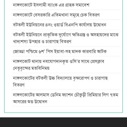
নাঙ্গলকোটে ইসলামী ব্যাংক এর গ্রাহক সমাবেশ
নাঙ্গলকোটে বেসরকারি এতিমখানা সমূহে চেক বিতরণ
বটতলী ইউনিয়নের ৪নং ওয়ার্ড বিএনপি কার্যালয় উদ্বোধন
বটতলী ইউনিয়নে প্রাকৃতিক দুর্যোগে ক্ষতিগ্রস্ত ও অসহায়দের মাঝে
খাদ্যশস্য উপহার ও চারাগাছ বিতরণ
জোড্ডা পশ্চিমে ৬শ’ পিস ইয়াবা-সহ মাদক কারবারি আটক
নাঙ্গলকোট থানায় নবযোগদানকৃত ওসি’র সাথে প্রেসক্লাব
নেতৃবৃন্দের মতবিনিময়
নাঙ্গলকোটের বটতলী উচ্চ বিদ্যালয়ে বৃক্ষরোপণ ও চারাগাছ
বিতরণ
নাঙ্গলকোটের আলমাস ডেনিম ফ্যাশন চৌকুড়ী প্রিমিয়ার লিগ ৭তম
আসরের শুভ উদ্বোধন