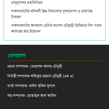
নেতৃবৃন্দের মতবিনিময়
নাঙ্গলকোটের বটতলী উচ্চ বিদ্যালয়ে বৃক্ষরোপণ ও চারাগাছ
বিতরণ
নাঙ্গলকোটের আলমাস ডেনিম ফ্যাশন চৌকুড়ী প্রিমিয়ার লিগ ৭তম
আসরের শুভ উদ্বোধন
যোগাযোগ
প্রধান সম্পাদক- খোরশেদ আলম চৌধুরী
নির্বাহী সম্পাদক-শফিকুর রহমান চৌধুরী (এম এ)
বার্তা সম্পাদক- মাঈন উদ্দিন দুলাল
সহ-সম্পাদক- মোহাম্মদ আল আমিন