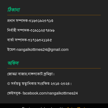
ঠিকানা
প্রধান সম্পাদক-০১৬০১৯২০৭১৩
নির্বাহী সম্পাদক-০১৯১১২৫৭৪৯৬
বার্তা সম্পাদক-০১৭১৬০২১১৪৫
ইমেল-nangalkottimes24@gmail.com
অফিস
জোড্ডা বাজার,নাঙ্গলকোট,কুমিল্লা।
© সর্বস্বত্ব স্বত্বাধিকার সংরক্ষিত ২০১৪-২০২৪।
ফেইসবুক- facebook.com/nangalkottimes24