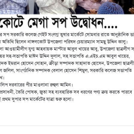
 সপ সরকারি কলেজ গেইট সংলগ্ন তুষার মার্কেটে সোমবার রাতে আনুষ্ঠানিক ভ
ধান অতিথি ছিলেন নাঙ্গলকোট উপজেলা পরিষদ চেয়ারম্যান সামছু উদ্দিন কালু।
া আওয়ামীলীগ যুগ্ম আহবায়ক মাস্টার আবুল খায়ের আবু, উপজেলা ছাত্রলীগ 
 সিনিয়র সহ-সভাপতি মাঈন উদ্দিন দুলাল, সহ সভাপতি এ.এইচ.এম আবুল খায়ের,
্পাদক ইমরান হোসেন সোহান, ক্রীড়া সম্পাদক সাহাদাত হোসেন, উপজেলা ছাত্রল
দুল জলিল, সাংগঠনিক সম্পাদক বেলাল হোসেন শিমুল, সরকারি কলেজ সভাপতি
ুখ।
তিলিপ দরবারের পীর মাওলানা রুহুল আমিন।
্য, প্রসাধনী, তৈরি পোষক, জুতা সহ ব্যবহারিক সব ধরণের পণ্য ক্রয় করতে পারবে
 প্রথম সুপার সপ মার্কেটের যাত্রা শুরু হলো।
are