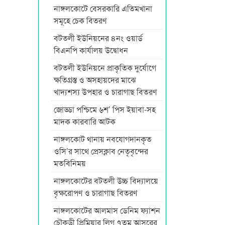
নাঙ্গলকোটে বেসরকারি এতিমখানা
সমূহে চেক বিতরণ
বটতলী ইউনিয়নের ৪নং ওয়ার্ড
বিএনপি কার্যালয় উদ্বোধন
বটতলী ইউনিয়নে প্রাকৃতিক দুর্যোগে
ক্ষতিগ্রস্ত ও অসহায়দের মাঝে
খাদ্যশস্য উপহার ও চারাগাছ বিতরণ
জোড্ডা পশ্চিমে ৬শ’ পিস ইয়াবা-সহ
মাদক কারবারি আটক
নাঙ্গলকোট থানায় নবযোগদানকৃত
ওসি’র সাথে প্রেসক্লাব নেতৃবৃন্দের
মতবিনিময়
নাঙ্গলকোটের বটতলী উচ্চ বিদ্যালয়ে
বৃক্ষরোপণ ও চারাগাছ বিতরণ
নাঙ্গলকোটের আলমাস ডেনিম ফ্যাশন
চৌকুড়ী প্রিমিয়ার লিগ ৭তম আসরের