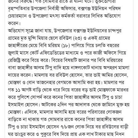
জনের বিরুদ্ধে। গত সোমবার রাতে এ ঘটনা ঘটে। ভূক্তভোগীরা
বৃহস্পতিবার উপজেলা নির্বাহী অফিসার, বক্সগঞ্জ ইউনিয়ন পরিষদ
চেয়ারম্যান ও উপজেলা মৎস্য কর্মকর্তা বরাবরে লিখিত অভিযোগ
করেন।
অভিযোগ সূত্রে জানা যায়, উপজেলার বক্সগঞ্জ ইউনিয়নের চান্দপুর
গ্রামের মৃত মুন্সি মিয়ার ছেলে রবিউল (২৩) ও একই গ্রামের
জাহাঙ্গীরের মেয়ে বিবি মরিয়ম (১৮) পালিয়ে গিয়ে চলতি বছরের
জুলাই মাসে কোর্ট এফিডেভিডের মাধ্যমে ও পরে কাজী অফিসে গিয়ে
রেজিষ্ট্রি করে বিয়ে করে। বিয়ের বিষয়টি জানার পর বিবি মরিয়রের
বাবা জাহাঙ্গীর আলম টিপু বাদি হয়ে নাঙ্গলকোট থানায় অপহরণ মামলা
দায়ের করেন। মামলায় বর রবিউল হোসেন, তার ভাই আমির হোসেন,
মোস্তফা ও বোন তাজনেহার বেগমকে আসামি করা হয়। মামলার পর
গত ১১ আগষ্ট বাড়ি থেকে ধরে নিয়ে বরের বড় ভাই মোস্তফাকে মারধর
করে পুলিশে সোপর্দ করে কনের পিতা জাহাঙ্গীর আলম টিপু ও চাচা
ইসমাইল হোসেন। আটকের ২দিন পর আদালত থেকে জামিনে মুক্ত হয়
মোস্তফা। এদিকে, মামলার আসামি হয়ে বরের পরিবারের লোকজন
বাড়িতে না থাকায় গত সোমবার রাতে কনের পিতা জাহাঙ্গীর আলম
টিপু ও চাচা ইসমাইল হোসেন ৭/৮জন লোক নিয়ে বর রবিউলের বাড়ী
ঘর ভাংচুর করে ও পুকুরে বিষ দিয়ে প্রায় এক লাখ টাকার মাছ নিধন