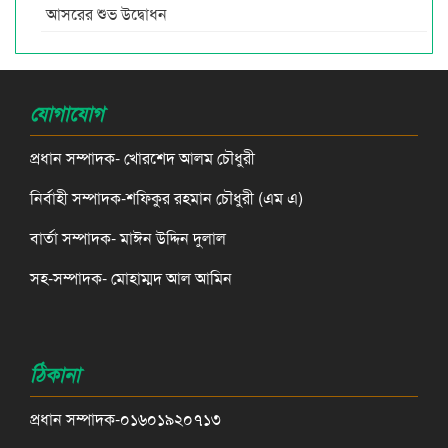
আসরের শুভ উদ্বোধন
যোগাযোগ
প্রধান সম্পাদক- খোরশেদ আলম চৌধুরী
নির্বাহী সম্পাদক-শফিকুর রহমান চৌধুরী (এম এ)
বার্তা সম্পাদক- মাঈন উদ্দিন দুলাল
সহ-সম্পাদক- মোহাম্মদ আল আমিন
ঠিকানা
প্রধান সম্পাদক-০১৬০১৯২০৭১৩