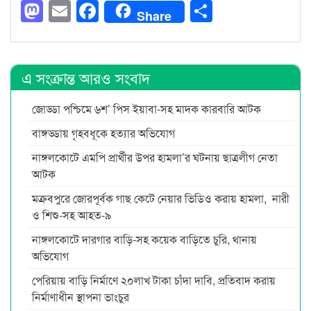
Mastodon
Email
Facebook
Share
Share
এ সংক্রান্ত আরও সংবাদ
জোড্ডা পশ্চিমে ৬শ’ পিস ইয়াবা-সহ মাদক কারবারি আটক
বাঙ্গড্ডায় গৃহবধূকে হত্যার অভিযোগ
নাঙ্গলকোটে এমপি প্রার্থীর উপর হামলা’র ঘটনায় ছাত্রলীগ নেতা
আটক
মক্রবপুরে জোরপূর্বক গাছ কেটে নেয়ার ভিডিও করায় হামলা, নারী
ও শিশু-সহ আহত-৯
নাঙ্গলকোটে দারগার বাড়ি-সহ কয়েক বাড়িতে চুরি, থানায়
অভিযোগ
পেরিয়ায় বাড়ি নির্মাণে ২০লাখ টাকা চাঁদা দাবি, প্রতিবাদ করায়
নির্মাণাধীন স্থাপনা ভাংচুর