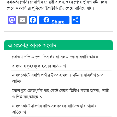
কর্মকর্তা (ওসি) দেবাশীষ চৌধুরী বলেন, খবর পেয়ে পুলিশ ঘটনাস্থলে
গেলে অপরাধীরা পুলিশের উপস্থিতি টের পেয়ে পালিয়ে যায়।
Mastodon
Email
Facebook
Share
Share
এ সংক্রান্ত আরও সংবাদ
জোড্ডা পশ্চিমে ৬শ’ পিস ইয়াবা-সহ মাদক কারবারি আটক
বাঙ্গড্ডায় গৃহবধূকে হত্যার অভিযোগ
নাঙ্গলকোটে এমপি প্রার্থীর উপর হামলা’র ঘটনায় ছাত্রলীগ নেতা
আটক
মক্রবপুরে জোরপূর্বক গাছ কেটে নেয়ার ভিডিও করায় হামলা, নারী
ও শিশু-সহ আহত-৯
নাঙ্গলকোটে দারগার বাড়ি-সহ কয়েক বাড়িতে চুরি, থানায়
অভিযোগ