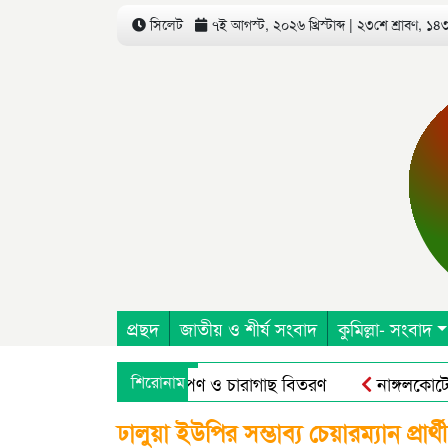
সিলেট
৭ই আগস্ট, ২০২৬ খ্রিস্টাব্দ | ২৩শে শ্রাবণ, ১৪৩৩
প্রছদ
জাতীয় ও শীর্ষ সংবাদ
কুমিল্লা- সংবাদ
দ এর উদ্যোগে বৃক্ষরোপণ ও চারাগাছ বিতরণ
শিরোনাম
নাঙ্গলকোটে অপ্র
অন এগ্রিকালচারাল এন্ড রুরাল ট্রান্সফরমেশন ফর নিউট্রিশন, এন্টারপ্
ঢালুয়া ইউপির সম্ভাব্য চেয়ারম্যান প্র