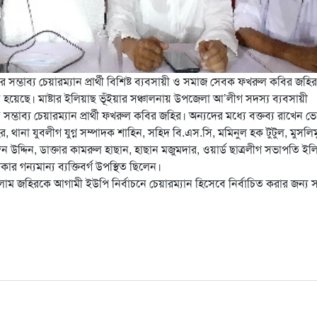
ম্ভাব্য চেয়ারম্যান প্রার্থী বিশিষ্ট ব্যবসায়ী ও সমাজ সেবক ফখরুল কবির জহি
ত হয়েছে। মাষ্টার ইলিয়াছ ভূঁইয়ার সঞ্চালনায় উপজেলা আ’লীগ সদস্য ব্যবসায়ী
ম্ভাব্য চেয়ারম্যান প্রার্থী ফখরুল কবির জহির। অন্যদের মধ্যে বক্তব্য রাখেন ভে
 থানা যুবলীগ যুগ্ন সম্পাদক শাহিন, সহিদ বি.এস.সি, মমিনুল হক টুটুল, মুসলিম
মঈন উদ্দিন, ডাক্তার কামরুল হাছান, হাছান মজুমদার, ওয়ার্ড ছাত্রলীগ সভাপতি ইল
গন্যমান্য ব্যক্তিবর্গ উপস্থিত ছিলেন।
ইসলাম জহিরকে আগামী ইউপি নির্বাচনে চেয়ারম্যান হিসেবে নির্বাচিত করার জন্য স
are