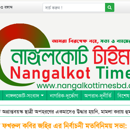
 বঙ্গাব্দ
নাঙ্গলকোট-সংবাদ
নাগরিক-দূর্ভোগ
অপরাধ-দূনীর্তি
বিশেষ
াপ্তবয়স্ক ছাত্রী অপহরণের একমাসেও উদ্ধার হয়নি, মামলা করায় হুমকি 
রেনরশিপ এন্ড রেসিলিয়েন্স ইন বাংলাদেশ (পার্টনার) এর আওতায় পার্টনার
ার্থী ফখরুল কবির জহির এর নির্বাচনী মতবিনিময় সভা: