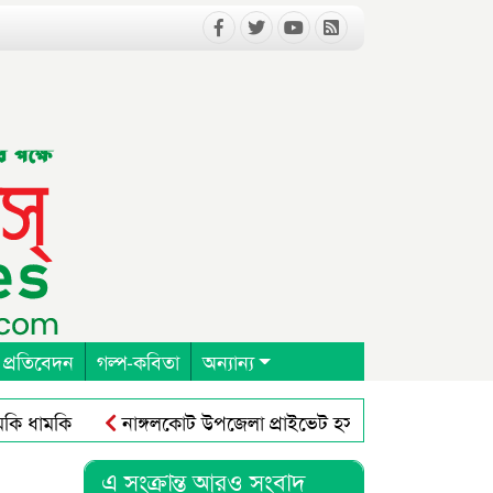
 প্রতিবেদন
গল্প-কবিতা
অন্যান্য
ধামকি
নাঙ্গলকোট উপজেলা প্রাইভেট হসপিটাল ক্লিনিক এন্ড ড
 কংগ্রেস অনুষ্ঠিত
নাঙ্গলকোটে ঘূর্ণিঝড়ে গাছ পড়ে মাদ্রাসা ভবন ব
এ সংক্রান্ত আরও সংবাদ