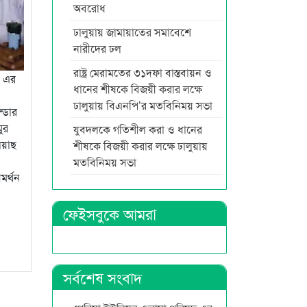
অবরোধ
ঢালুয়ায় জামায়াতের সমাবেশে
নারীদের ঢল
রাষ্ট্র মেরামতের ৩১দফা বাস্তবায়ন ও
র এর
ধানের শীষকে বিজয়ী করার লক্ষে
ঢালুয়ায় বিএনপি’র মতবিনিময় সভা
ন্ডার
ুর
যুবদলকে গতিশীল করা ও ধানের
িয়াছ
শীষকে বিজয়ী করার লক্ষে ঢালুয়ায়
মতবিনিময় সভা
মর্থন
ফেইসবুকে আমরা
সর্বশেষ সংবাদ