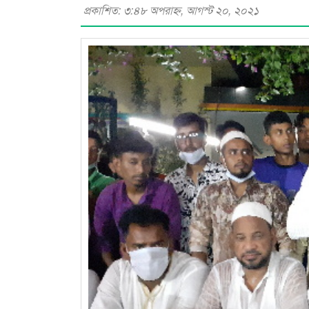
প্রকাশিত: ৩:৪৮ অপরাহ্ণ, আগস্ট ২০, ২০২১