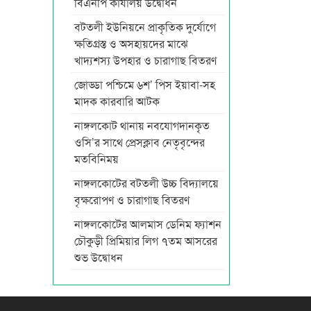
বিএনপি কার্যালয় উদ্বোধন
বটতলী ইউনিয়নে প্রাকৃতিক দুর্যোগে
ক্ষতিগ্রস্ত ও অসহায়দের মাঝে
খাদ্যশস্য উপহার ও চারাগাছ বিতরণ
জোড্ডা পশ্চিমে ৬শ’ পিস ইয়াবা-সহ
মাদক কারবারি আটক
নাঙ্গলকোট থানায় নবযোগদানকৃত
ওসি’র সাথে প্রেসক্লাব নেতৃবৃন্দের
মতবিনিময়
নাঙ্গলকোটের বটতলী উচ্চ বিদ্যালয়ে
বৃক্ষরোপণ ও চারাগাছ বিতরণ
নাঙ্গলকোটের আলমাস ডেনিম ফ্যাশন
চৌকুড়ী প্রিমিয়ার লিগ ৭তম আসরের
শুভ উদ্বোধন