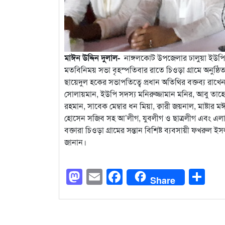
মাঈন উদ্দিন দুলাল-
নাঙ্গলকোট উপজেলার ঢালুয়া ইউপির স
মতবিনিময় সভা বৃহস্পতিবার রাতে চিওড়া গ্রামে অনুষ্ঠি
ছায়েদুল হকের সভাপতিত্বে প্রধান অতিথির বক্তব্য রাখেন স
সোলায়মান, ইউপি সদস্য মনিরুজ্জামান মনির, আবু তাহের,
রহমান, সাবেক মেম্বার ধন মিয়া, ক্বারী জয়নাল, মাষ্টার 
হোসেন সজিব সহ আ’লীগ, যুবলীগ ও ছাত্রলীগ এবং এলাকার 
বক্তারা চিওড়া গ্রামের সন্তান বিশিষ্ট ব্যবসায়ী ফখরুল 
জানান।
Mastodon
Email
Facebook
Sh
Share