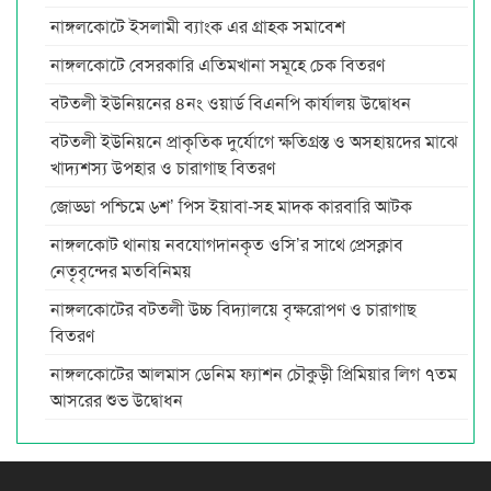
নাঙ্গলকোটে ইসলামী ব্যাংক এর গ্রাহক সমাবেশ
নাঙ্গলকোটে বেসরকারি এতিমখানা সমূহে চেক বিতরণ
বটতলী ইউনিয়নের ৪নং ওয়ার্ড বিএনপি কার্যালয় উদ্বোধন
বটতলী ইউনিয়নে প্রাকৃতিক দুর্যোগে ক্ষতিগ্রস্ত ও অসহায়দের মাঝে
খাদ্যশস্য উপহার ও চারাগাছ বিতরণ
জোড্ডা পশ্চিমে ৬শ’ পিস ইয়াবা-সহ মাদক কারবারি আটক
নাঙ্গলকোট থানায় নবযোগদানকৃত ওসি’র সাথে প্রেসক্লাব
নেতৃবৃন্দের মতবিনিময়
নাঙ্গলকোটের বটতলী উচ্চ বিদ্যালয়ে বৃক্ষরোপণ ও চারাগাছ
বিতরণ
নাঙ্গলকোটের আলমাস ডেনিম ফ্যাশন চৌকুড়ী প্রিমিয়ার লিগ ৭তম
আসরের শুভ উদ্বোধন