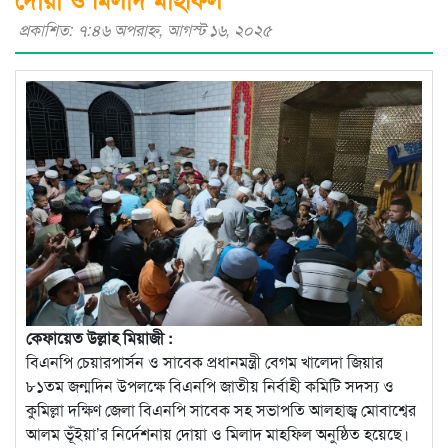
প্রকাশিত: ৭:৪৬ অপরাহ্ণ, আগস্ট ১৬, ২০২৫
কেফায়েত উল্লাহ মিয়াজী :
‎বিএনপি চেয়ারপার্সন ও সাবেক প্রধানমন্ত্রী বেগম খালেদা জিয়ার
৮১তম জন্মদিন উপলক্ষে বিএনপি জাতীয় নির্বাহী কমিটি সদস্য ও
কুমিল্লা দক্ষিণ জেলা বিএনপি সাবেক সহ সভাপতি আলহাজ্ব মোবাশ্বের
আলম ভূঁইয়া’র নির্দেশনায় দোয়া ও মিলাদ মাহফিল অনুষ্ঠিত হয়েছে।