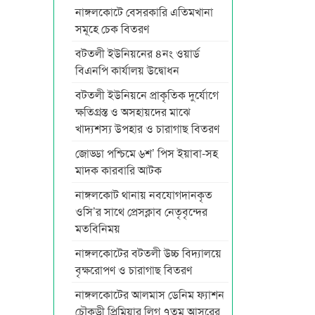
নাঙ্গলকোটে বেসরকারি এতিমখানা
সমূহে চেক বিতরণ
বটতলী ইউনিয়নের ৪নং ওয়ার্ড
বিএনপি কার্যালয় উদ্বোধন
বটতলী ইউনিয়নে প্রাকৃতিক দুর্যোগে
ক্ষতিগ্রস্ত ও অসহায়দের মাঝে
খাদ্যশস্য উপহার ও চারাগাছ বিতরণ
জোড্ডা পশ্চিমে ৬শ’ পিস ইয়াবা-সহ
মাদক কারবারি আটক
নাঙ্গলকোট থানায় নবযোগদানকৃত
ওসি’র সাথে প্রেসক্লাব নেতৃবৃন্দের
মতবিনিময়
নাঙ্গলকোটের বটতলী উচ্চ বিদ্যালয়ে
বৃক্ষরোপণ ও চারাগাছ বিতরণ
নাঙ্গলকোটের আলমাস ডেনিম ফ্যাশন
চৌকুড়ী প্রিমিয়ার লিগ ৭তম আসরের