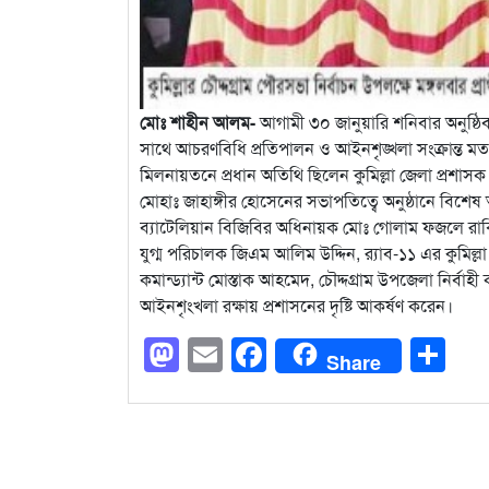
মোঃ শাহীন আলম-
আগামী ৩০ জানুয়ারি শনিবার অনুষ্ঠিব্য চৌদ্
সাথে আচরণবিধি প্রতিপালন ও আইনশৃঙ্খলা সংক্রান্ত মত
মিলনায়তনে প্রধান অতিথি ছিলেন কুমিল্লা জেলা প্রশাসক
মোহাঃ জাহাঙ্গীর হোসেনের সভাপতিত্বে অনুষ্ঠানে বিশেষ
ব্যাটেলিয়ান বিজিবির অধিনায়ক মোঃ গোলাম ফজলে রাব্বি,
যুগ্ম পরিচালক জিএম আলিম উদ্দিন, র‌্যাব-১১ এর কুমি
কমান্ড্যান্ট মোস্তাক আহমেদ, চৌদ্দগ্রাম উপজেলা নির্বাহ
আইনশৃংখলা রক্ষায় প্রশাসনের দৃষ্টি আকর্ষণ করেন।
Mastodon
Email
Facebook
Sh
Share