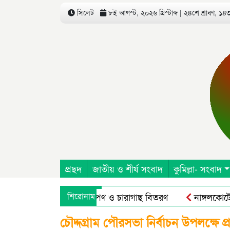
সিলেট
৮ই আগস্ট, ২০২৬ খ্রিস্টাব্দ | ২৪শে শ্রাবণ, ১৪৩৩
প্রছদ
জাতীয় ও শীর্ষ সংবাদ
কুমিল্লা- সংবাদ
দ এর উদ্যোগে বৃক্ষরোপণ ও চারাগাছ বিতরণ
শিরোনাম
নাঙ্গলকোটে অপ্রা
অন এগ্রিকালচারাল এন্ড রুরাল ট্রান্সফরমেশন ফর নিউট্রিশন, এন্টারপ্
চৌদ্দগ্রাম পৌরসভা নির্বাচন উপলক্ষে প্