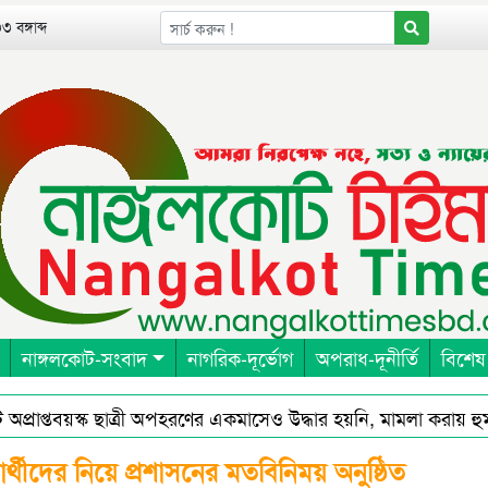
 বঙ্গাব্দ
নাঙ্গলকোট-সংবাদ
নাগরিক-দূর্ভোগ
অপরাধ-দূনীর্তি
বিশেষ
প্তবয়স্ক ছাত্রী অপহরণের একমাসেও উদ্ধার হয়নি, মামলা করায় হুমকি ধ
রেনরশিপ এন্ড রেসিলিয়েন্স ইন বাংলাদেশ (পার্টনার) এর আওতায় পার্টনার
রার্থীদের নিয়ে প্রশাসনের মতবিনিময় অনুষ্ঠিত