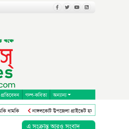
 প্রতিবেদন
গল্প-কবিতা
অন্যান্য
ামকি
নাঙ্গলকোট উপজেলা প্রাইভেট হসপিটাল ক্লিনিক এন্ড ডা
 কংগ্রেস অনুষ্ঠিত
নাঙ্গলকোটে ঘূর্ণিঝড়ে গাছ পড়ে মাদ্রাসা ভবন বি
এ সংক্রান্ত আরও সংবাদ