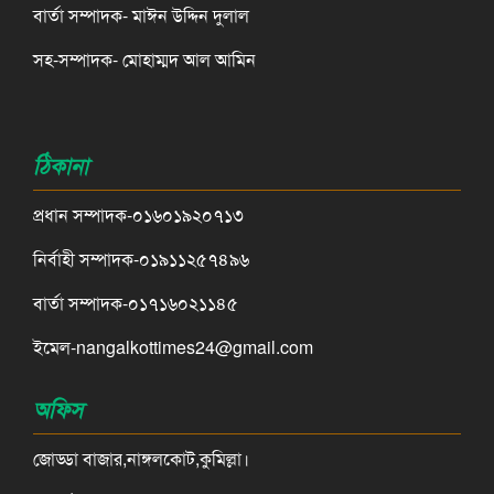
বার্তা সম্পাদক- মাঈন উদ্দিন দুলাল
সহ-সম্পাদক- মোহাম্মদ আল আমিন
ঠিকানা
প্রধান সম্পাদক-০১৬০১৯২০৭১৩
নির্বাহী সম্পাদক-০১৯১১২৫৭৪৯৬
বার্তা সম্পাদক-০১৭১৬০২১১৪৫
ইমেল-nangalkottimes24@gmail.com
অফিস
জোড্ডা বাজার,নাঙ্গলকোট,কুমিল্লা।