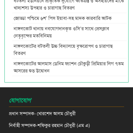
বটতলী ইউনিয়নে প্রাকৃতিক দুর্যোগে ক্ষতিগ্রস্ত ও অসহায়দের মাঝে
খাদ্যশস্য উপহার ও চারাগাছ বিতরণ
জোড্ডা পশ্চিমে ৬শ’ পিস ইয়াবা-সহ মাদক কারবারি আটক
নাঙ্গলকোট থানায় নবযোগদানকৃত ওসি’র সাথে প্রেসক্লাব
নেতৃবৃন্দের মতবিনিময়
নাঙ্গলকোটের বটতলী উচ্চ বিদ্যালয়ে বৃক্ষরোপণ ও চারাগাছ
বিতরণ
নাঙ্গলকোটের আলমাস ডেনিম ফ্যাশন চৌকুড়ী প্রিমিয়ার লিগ ৭তম
আসরের শুভ উদ্বোধন
যোগাযোগ
প্রধান সম্পাদক- খোরশেদ আলম চৌধুরী
নির্বাহী সম্পাদক-শফিকুর রহমান চৌধুরী (এম এ)