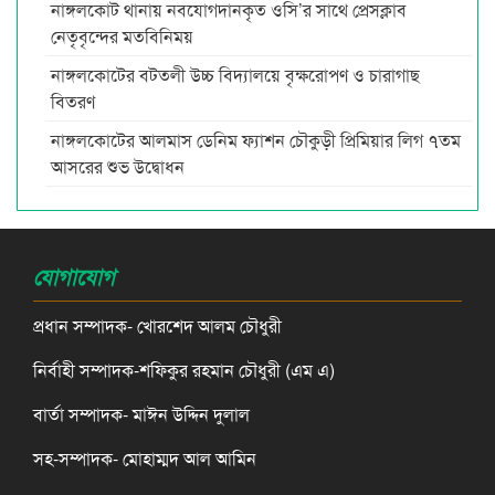
নাঙ্গলকোট থানায় নবযোগদানকৃত ওসি’র সাথে প্রেসক্লাব
নেতৃবৃন্দের মতবিনিময়
নাঙ্গলকোটের বটতলী উচ্চ বিদ্যালয়ে বৃক্ষরোপণ ও চারাগাছ
বিতরণ
নাঙ্গলকোটের আলমাস ডেনিম ফ্যাশন চৌকুড়ী প্রিমিয়ার লিগ ৭তম
আসরের শুভ উদ্বোধন
যোগাযোগ
প্রধান সম্পাদক- খোরশেদ আলম চৌধুরী
নির্বাহী সম্পাদক-শফিকুর রহমান চৌধুরী (এম এ)
বার্তা সম্পাদক- মাঈন উদ্দিন দুলাল
সহ-সম্পাদক- মোহাম্মদ আল আমিন