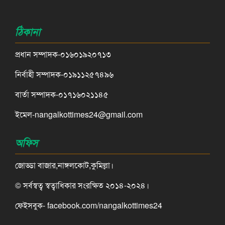
ঠিকানা
প্রধান সম্পাদক-০১৬০১৯২০৭১৩
নির্বাহী সম্পাদক-০১৯১১২৫৭৪৯৬
বার্তা সম্পাদক-০১৭১৬০২১১৪৫
ইমেল-nangalkottimes24@gmail.com
অফিস
জোড্ডা বাজার,নাঙ্গলকোট,কুমিল্লা।
© সর্বস্বত্ব স্বত্বাধিকার সংরক্ষিত ২০১৪-২০২৪।
ফেইসবুক- facebook.com/nangalkottimes24