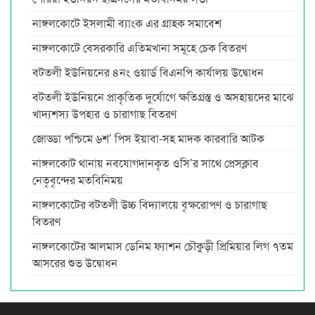
নাঙ্গলকোটে ইসলামী ব্যাংক এর গ্রাহক সমাবেশ
নাঙ্গলকোটে বেসরকারি এতিমখানা সমূহে চেক বিতরণ
বটতলী ইউনিয়নের ৪নং ওয়ার্ড বিএনপি কার্যালয় উদ্বোধন
বটতলী ইউনিয়নে প্রাকৃতিক দুর্যোগে ক্ষতিগ্রস্ত ও অসহায়দের মাঝে
খাদ্যশস্য উপহার ও চারাগাছ বিতরণ
জোড্ডা পশ্চিমে ৬শ’ পিস ইয়াবা-সহ মাদক কারবারি আটক
নাঙ্গলকোট থানায় নবযোগদানকৃত ওসি’র সাথে প্রেসক্লাব
নেতৃবৃন্দের মতবিনিময়
নাঙ্গলকোটের বটতলী উচ্চ বিদ্যালয়ে বৃক্ষরোপণ ও চারাগাছ
বিতরণ
নাঙ্গলকোটের আলমাস ডেনিম ফ্যাশন চৌকুড়ী প্রিমিয়ার লিগ ৭তম
আসরের শুভ উদ্বোধন