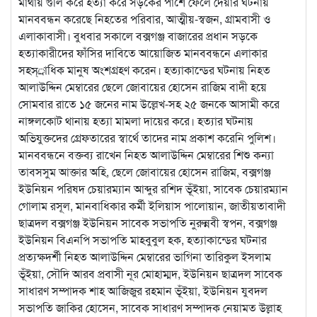
মাথায় গুলি করে হত্যা করে সড়কের পাশে ফেলে দেয়ার ঘটনায়
মানববন্ধন করেছে নিহতের পরিবার, আত্মীয়-স্বজন, গ্রামবাসী ও
এলাকাবাসী। বুধবার সকালে বক্সগঞ্জ বাজারের প্রধান সড়কে
হত্যাকারীদের ফাঁসির দাবিতে আয়োজিত মানববন্ধনে এলাকার
সহস্্রাধিক মানুষ অংশগ্রহণ করেন। হত্যাকান্ডের ঘটনায় নিহত
আলাউদ্দিন মেম্বারের ছেলে জোবায়ের হোসেন রাজিম বাদী হয়ে
সোমবার রাতে ১৫ জনের নাম উল্লেখ-সহ ২৫ জনকে আসামী করে
নাঙ্গলকোট থানায় হত্যা মামলা দায়ের করে। হত্যার ঘটনায়
অভিযুক্তদের গ্রেফতারের স্বার্থে তাদের নাম প্রকাশ করেনি পুলিশ।
মানববন্ধনে বক্তব্য রাখেন নিহত আলাউদ্দিন মেম্বারের শিশু কন্যা
তাবসসুম আক্তার অহি, ছেলে জোবায়ের হোসেন রাজিম, বক্সগঞ্জ
ইউনিয়ন পরিষদ চেয়ারম্যান আব্দুর রশিদ ভূঁইয়া, সাবেক চেয়ারম্যান
গোলাম রসূল, মানবাধিকার কর্মী ইলিয়াস পালোয়ান, জাতীয়তাবাদী
ছাত্রদল বক্সগঞ্জ ইউনিয়ন সাবেক সভাপতি নুরুন্নবী স্বপন, বক্সগঞ্জ
ইউনিয়ন বিএনপি সভাপতি মাহবুবুল হক, হত্যাকান্ডের ঘটনার
প্রত্যক্ষদর্শী নিহত আলাউদ্দিন মেম্বারের ভাগিনা তারিকুল ইসলাম
ভূঁইয়া, সৌদি আরব প্রবাসী নূর মোহাম্মদ, ইউনিয়ন ছাত্রদল সাবেক
সাধারণ সম্পাদক শাহ আজিজুর রহমান ভূঁইয়া, ইউনিয়ন যুবদল
সভাপতি জাকির হোসেন, সাবেক সাধারণ সম্পাদক নেয়ামত উল্লাহ