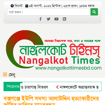
সিলেট
৯ই আগস্ট, ২০২৬ খ্রিস্টাব্দ | ২৫শে শ্রাবণ, ১৪৩৩ বঙ্গাব্দ
মেনু
বৃক্ষরোপণ ও চারাগাছ বিতরণ
শিরোনাম
নাঙ্গলকোটে অপ্রাপ্তবয়স্ক ছাত্
ল এন্ড রুরাল ট্রান্সফরমেশন ফর নিউট্রিশন, এন্টারপ্রেনরশিপ এন্ড রে
বক্সগঞ্জে ইউপি সদস্য আলাউদ্দিন হত্যাকারীদের
ফাঁসির দাবিতে মানববন্ধন