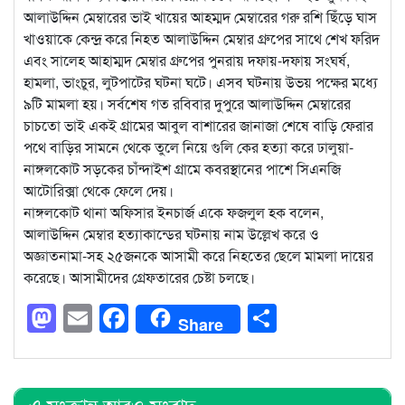
আলাউদ্দিন মেম্বারের ভাই খায়ের আহম্মদ মেম্বারের গরু রশি ছিঁড়ে ঘাস
খাওয়াকে কেন্দ্র করে নিহত আলাউদ্দিন মেম্বার গ্রুপের সাথে শেখ ফরিদ
এবং সালেহ আহাম্মদ মেম্বার গ্রুপের পুনরায় দফায়-দফায় সংঘর্ষ,
হামলা, ভাংচুর, লুটপাটের ঘটনা ঘটে। এসব ঘটনায় উভয় পক্ষের মধ্যে
৯টি মামলা হয়। সর্বশেষ গত রবিবার দুপুরে আলাউদ্দিন মেম্বারের
চাচতো ভাই একই গ্রামের আবুল বাশারের জানাজা শেষে বাড়ি ফেরার
পথে বাড়ির সামনে থেকে তুলে নিয়ে গুলি কের হত্যা করে ঢালুয়া-
নাঙ্গলকোট সড়কের চাঁন্দাইশ গ্রামে কবরস্থানের পাশে সিএনজি
আটোরিক্সা থেকে ফেলে দেয়।
নাঙ্গলকোট থানা অফিসার ইনচার্জ একে ফজলুল হক বলেন,
আলাউদ্দিন মেম্বার হত্যাকান্ডের ঘটনায় নাম উল্লেখ করে ও
অজ্ঞাতনামা-সহ ২৫জনকে আসামী করে নিহতের ছেলে মামলা দায়ের
করেছে। আসামীদের গ্রেফতারের চেষ্টা চলছে।
Mastodon
Email
Facebook
Share
Share
এ সংক্রান্ত আরও সংবাদ