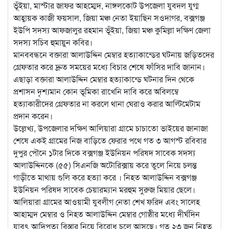
ভূঁইয়া, মাস্টার জাফর আহম্মেদ, নাঙ্গলকোট উপজেলা যুবদল যুগ্ম
আহ্বায়ক কাজী ফয়সাল, জিয়া মঞ্চ নেতা ইয়াছিন সওদাগর, বক্সগঞ্জ
ইউপি সদস্য আফজালুর রহমান ভূঁইয়া, জিয়া মঞ্চ কুমিল্লা দক্ষিণ জেলা
সদস্য সচিব হুমায়ুন কবির।
মানববন্ধনে বক্তারা আলাউদ্দিন মেম্বার হত্যাকান্ডের ঘটনায় জড়িতদের
গ্রেফতার করে দ্রুত সময়ের মধ্যে বিচার শেষে ফাঁসির দাবি জানান।
এছাড়া বক্তারা আলাউদ্দিন মেম্বার হত্যাকান্ডে ঘটনার দিন থেকে
প্রশাসন দৃশ্যমান কোন ভূমিকা রাখেনি দাবি করে অবিলম্বে
হত্যাকারীদের গ্রেফতার না করলে থানা ঘেরাও করার আল্টিমেটাম
প্রদান করেন।
উল্লেখ্য, উপজেলার দক্ষিণ আলিয়ারা গ্রামে চাচাতো ভাইয়ের জানাজা
শেষে একই গ্রামের নিজ বাড়িতে ফেরার পথে গত ৩ আগস্ট রবিবার
দুপুর পৌনে ১টার দিকে বক্সগঞ্জ ইউনিয়ন পরিষদ সাবেক সদস্য
আলাউদ্দিনকে (৫৫) সিএনজি অটোরিক্সায় করে তুলে নিয়ে চলন্ত
গাড়ীতে মাথায় গুলি করে হত্যা করে । নিহত আলাউদ্দিন বক্সগঞ্জ
ইউনিয়ন পরিষদ সাবেক চেয়ারম্যান মরহুম সুরুজ মিয়ার ছেলে।
আলিয়ারা গ্রামের আওয়ামী যুবলীগ নেতা শেখ ফরিদ এবং সালেহ
আহাম্মদ মেম্বার ও নিহত আলাউদ্দিন মেম্বার গোষ্ঠীর মধ্যে দীর্ঘদিন
যাবৎ আদিপত্য বিস্তার নিয়ে বিরোধ চলে আসছে। গত ২৩ জুন নিহত