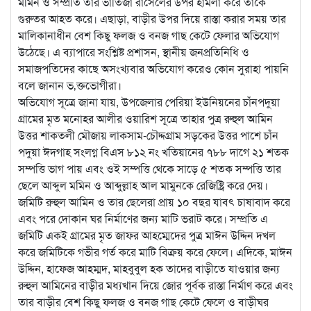
মমিন ও সম্প্রতি তার ভাতিজা রাসেলের উপর হামলা করে তাকে
গুরুতর আহত করে। এছাড়া, বাড়ীর উপর দিয়ে রাস্তা করার সময় তার
মালিকানাধীন বেশ কিছু ফলজ ও বনজ গাছ কেটে ফেলার অভিযোগ
উঠেছে। এ ব্যাপারে সংশ্লিষ্ট প্রশাসন, স্থানীয় জনপ্রতিনিধি ও
সমাজপতিদের কাছে অসংখ্যবার অভিযোগ করেও কোন সুরাহা পায়নি
বলে জানান ভ‚ক্তভোগীরা।
অভিযোগ সূত্রে জানা যায়, উপজেলার পেরিয়া ইউনিয়নের চাঁনপদুয়া
গ্রামের মৃত মনোহর আলীর ওয়ারিশ সূত্রে তাহার পুত্র রুহুল আমিন
উত্তর শাকতলী মৌজায় লাকসাম-চৌদ্দগ্রাম সড়কের উত্তর পাশে চাঁন
পদুয়া ঈদগাহ সংলগ্ন বিএস ৮১২ নং খতিয়ানের ৭৮৮ দাগে ২১ শতক
সম্পত্তি ভাগ পায় এবং ওই সম্পত্তি থেকে সাড়ে ৫ শতক সম্পত্তি তার
ছেলে আব্দুল মমিন ও আব্দুল্লাহ আল মামুনকে রেজিষ্ট্রি করে দেয়।
জমিটি রুহুল আমিন ও তার ছেলেরা প্রায় ১০ বছর যাবৎ চাষাবাদ করে
এবং পরে দোকান ঘর নির্মাণের জন্য মাটি ভরাট করে। সম্প্রতি এ
জমিটি একই গ্রামের মৃত জাফর আহম্মেদের পুত্র মাঈন উদ্দিন দখল
করে জমিটিকে গভীর গর্ত করে মাটি বিক্রয় করে ফেলে। এদিকে, মাঈন
উদ্দিন, হাফেজ আহম্মদ, মাহবুবুল হক তাদের বাড়ীতে যাওয়ার জন্য
রুহুল আমিনের বাড়ীর মধ্যখান দিয়ে জোর পূর্বক রাস্তা নির্মাণ করে এবং
তার বাড়ীর বেশ কিছু ফলজ ও বনজ গাছ কেটে ফেলে ও বাড়ীঘর