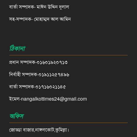
বার্তা সম্পাদক- মাঈন উদ্দিন দুলাল
সহ-সম্পাদক- মোহাম্মদ আল আমিন
ঠিকানা
প্রধান সম্পাদক-০১৬০১৯২০৭১৩
নির্বাহী সম্পাদক-০১৯১১২৫৭৪৯৬
বার্তা সম্পাদক-০১৭১৬০২১১৪৫
ইমেল-nangalkottimes24@gmail.com
অফিস
জোড্ডা বাজার,নাঙ্গলকোট,কুমিল্লা।