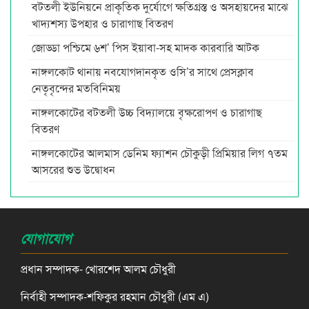
বটতলী ইউনিয়নে প্রাকৃতিক দুর্যোগে ক্ষতিগ্রস্ত ও অসহায়দের মাঝে
খাদ্যশস্য উপহার ও চারাগাছ বিতরণ
জোড্ডা পশ্চিমে ৬শ’ পিস ইয়াবা-সহ মাদক কারবারি আটক
নাঙ্গলকোট থানায় নবযোগদানকৃত ওসি’র সাথে প্রেসক্লাব
নেতৃবৃন্দের মতবিনিময়
নাঙ্গলকোটের বটতলী উচ্চ বিদ্যালয়ে বৃক্ষরোপণ ও চারাগাছ
বিতরণ
নাঙ্গলকোটের আলমাস ডেনিম ফ্যাশন চৌকুড়ী প্রিমিয়ার লিগ ৭তম
আসরের শুভ উদ্বোধন
যোগাযোগ
প্রধান সম্পাদক- খোরশেদ আলম চৌধুরী
নির্বাহী সম্পাদক-শফিকুর রহমান চৌধুরী (এম এ)