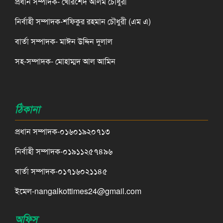
প্রধান সম্পাদক- খোরশেদ আলম চৌধুরী
নির্বাহী সম্পাদক-শফিকুর রহমান চৌধুরী (এম এ)
বার্তা সম্পাদক- মাঈন উদ্দিন দুলাল
সহ-সম্পাদক- মোহাম্মদ আল আমিন
ঠিকানা
প্রধান সম্পাদক-০১৬০১৯২০৭১৩
নির্বাহী সম্পাদক-০১৯১১২৫৭৪৯৬
বার্তা সম্পাদক-০১৭১৬০২১১৪৫
ইমেল-nangalkottimes24@gmail.com
অফিস