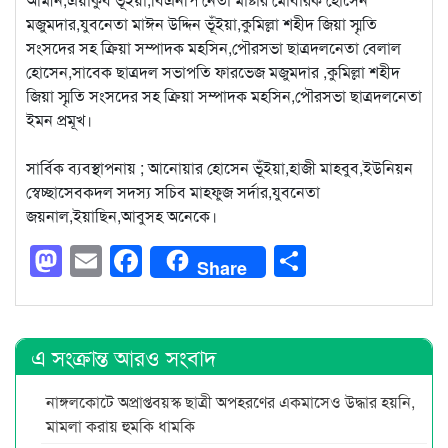
মজুমদার,যুবনেতা মাঈন উদ্দিন ভূঁইয়া,কুমিল্লা শহীদ জিয়া স্মৃতি
সংসদের সহ ক্রিয়া সম্পাদক মহসিন,পৌরসভা ছাত্রদলনেতা বেলাল
হোসেন,সাবেক ছাত্রদল সভাপতি ফারভেজ মজুমদার ,কুমিল্লা শহীদ
জিয়া স্মৃতি সংসদের সহ ক্রিয়া সম্পাদক মহসিন,পৌরসভা ছাত্রদলনেতা
ইমন প্রমূখ।
সার্বিক ব্যবস্থাপনায় ; আনোয়ার হোসেন ভূঁইয়া,হাজী মাহবুব,ইউনিয়ন
স্বেচ্ছাসেবকদল সদস্য সচিব মাহফুজ সর্দার,যুবনেতা
জয়নাল,ইয়াছিন,আবুসহ অনেকে।
Mastodon
Email
Facebook
Share
Share
এ সংক্রান্ত আরও সংবাদ
নাঙ্গলকোটে অপ্রাপ্তবয়স্ক ছাত্রী অপহরণের একমাসেও উদ্ধার হয়নি,
মামলা করায় হুমকি ধামকি