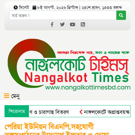
সিলেট
৮ই আগস্ট, ২০২৬ খ্রিস্টাব্দ | ২৪শে শ্রাবণ, ১৪৩৩ বঙ্গাব্দ
মেনু
গে বৃক্ষরোপণ ও চারাগাছ বিতরণ
শিরোনাম
নাঙ্গলকোটে অপ্রাপ্তবয়স্ক ছ
পেরিয়া ইউনিয়ন বিএনপি,সহযোগী
অঙ্গসংগঠনের উদ্যোগে ইফতার ও দোয়া