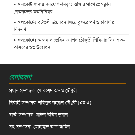
নাঙ্গলকোট থানায় নবযোগদানকৃত ওসি’র সাথে প্রেসক্লাব
নেতৃবৃন্দের মতবিনিময়
নাঙ্গলকোটের বটতলী উচ্চ বিদ্যালয়ে বৃক্ষরোপণ ও চারাগাছ
বিতরণ
নাঙ্গলকোটের আলমাস ডেনিম ফ্যাশন চৌকুড়ী প্রিমিয়ার লিগ ৭তম
আসরের শুভ উদ্বোধন
যোগাযোগ
প্রধান সম্পাদক- খোরশেদ আলম চৌধুরী
নির্বাহী সম্পাদক-শফিকুর রহমান চৌধুরী (এম এ)
বার্তা সম্পাদক- মাঈন উদ্দিন দুলাল
সহ-সম্পাদক- মোহাম্মদ আল আমিন