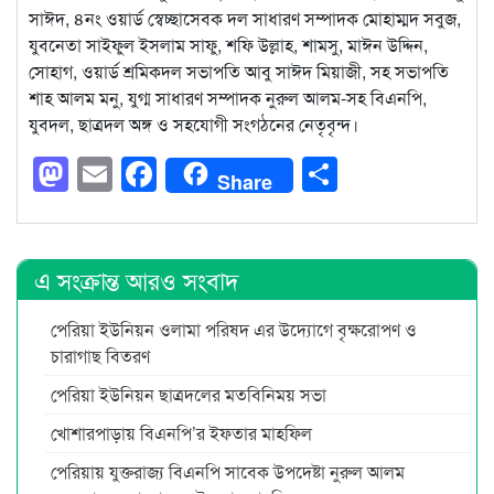
সাঈদ, ৪নং ওয়ার্ড স্বেচ্ছাসেবক দল সাধারণ সম্পাদক মোহাম্মদ সবুজ,
যুবনেতা সাইফুল ইসলাম সাফু, শফি উল্লাহ, শামসু, মাঈন উদ্দিন,
সোহাগ, ওয়ার্ড শ্রমিকদল সভাপতি আবু সাঈদ মিয়াজী, সহ সভাপতি
শাহ আলম মনু, যুগ্ম সাধারণ সম্পাদক নুরুল আলম-সহ বিএনপি,
যুবদল, ছাত্রদল অঙ্গ ও সহযোগী সংগঠনের নেতৃবৃন্দ।
Mastodon
Email
Facebook
Share
Share
এ সংক্রান্ত আরও সংবাদ
পেরিয়া ইউনিয়ন ওলামা পরিষদ এর উদ্যোগে বৃক্ষরোপণ ও
চারাগাছ বিতরণ
পেরিয়া ইউনিয়ন ছাত্রদলের মতবিনিময় সভা
খোশারপাড়ায় বিএনপি’র ইফতার মাহফিল
পেরিয়ায় যুক্তরাজ্য বিএনপি সাবেক উপদেষ্টা নুরুল আলম