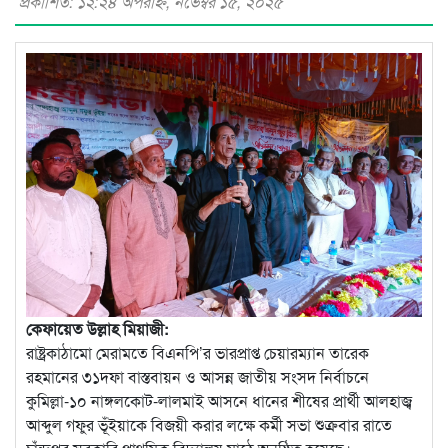
প্রকাশিত: ১২:২৪ অপরাহ্ণ, নভেম্বর ১৫, ২০২৫
কেফায়েত উল্লাহ মিয়াজী:
‎রাষ্ট্রকাঠামো মেরামতে বিএনপি’র ভারপ্রাপ্ত চেয়ারম্যান তারেক
রহমানের ৩১দফা বাস্তবায়ন ও আসন্ন জাতীয় সংসদ নির্বাচনে
কুমিল্লা-১০ নাঙ্গলকোট-লালমাই আসনে ধানের শীষের প্রার্থী আলহাজ্ব
আব্দুল গফুর ভূঁইয়াকে বিজয়ী করার লক্ষে কর্মী সভা শুক্রবার রাতে