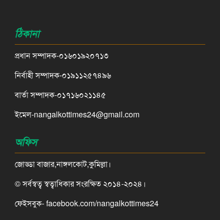
ঠিকানা
প্রধান সম্পাদক-০১৬০১৯২০৭১৩
নির্বাহী সম্পাদক-০১৯১১২৫৭৪৯৬
বার্তা সম্পাদক-০১৭১৬০২১১৪৫
ইমেল-nangalkottimes24@gmail.com
অফিস
জোড্ডা বাজার,নাঙ্গলকোট,কুমিল্লা।
© সর্বস্বত্ব স্বত্বাধিকার সংরক্ষিত ২০১৪-২০২৪।
ফেইসবুক- facebook.com/nangalkottimes24