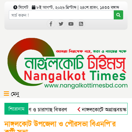
সিলেট
৮ই আগস্ট, ২০২৬ খ্রিস্টাব্দ | ২৪শে শ্রাবণ, ১৪৩৩ বঙ্গাব্দ
মেনু
গে বৃক্ষরোপণ ও চারাগাছ বিতরণ
শিরোনাম
নাঙ্গলকোটে অপ্রাপ্তবয়স্ক ছ
নাঙ্গলকোট উপজেলা ও পৌরসভা বিএনপি’র
কর্মী সভা