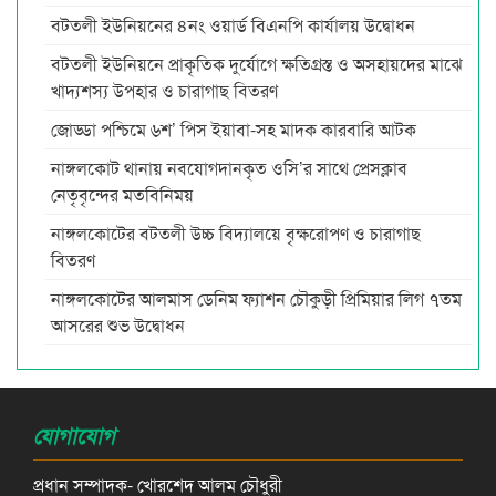
বটতলী ইউনিয়নের ৪নং ওয়ার্ড বিএনপি কার্যালয় উদ্বোধন
বটতলী ইউনিয়নে প্রাকৃতিক দুর্যোগে ক্ষতিগ্রস্ত ও অসহায়দের মাঝে
খাদ্যশস্য উপহার ও চারাগাছ বিতরণ
জোড্ডা পশ্চিমে ৬শ’ পিস ইয়াবা-সহ মাদক কারবারি আটক
নাঙ্গলকোট থানায় নবযোগদানকৃত ওসি’র সাথে প্রেসক্লাব
নেতৃবৃন্দের মতবিনিময়
নাঙ্গলকোটের বটতলী উচ্চ বিদ্যালয়ে বৃক্ষরোপণ ও চারাগাছ
বিতরণ
নাঙ্গলকোটের আলমাস ডেনিম ফ্যাশন চৌকুড়ী প্রিমিয়ার লিগ ৭তম
আসরের শুভ উদ্বোধন
যোগাযোগ
প্রধান সম্পাদক- খোরশেদ আলম চৌধুরী