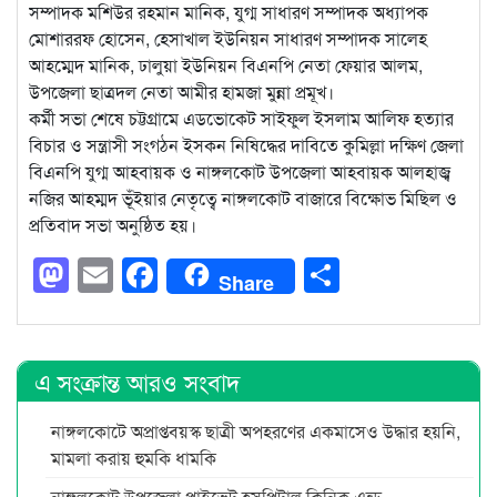
সম্পাদক মশিউর রহমান মানিক, যুগ্ম সাধারণ সম্পাদক অধ্যাপক
মোশাররফ হোসেন, হেসাখাল ইউনিয়ন সাধারণ সম্পাদক সালেহ
আহম্মেদ মানিক, ঢালুয়া ইউনিয়ন বিএনপি নেতা ফেয়ার আলম,
উপজেলা ছাত্রদল নেতা আমীর হামজা মুন্না প্রমূখ।
কর্মী সভা শেষে চট্টগ্রামে এডভোকেট সাইফুল ইসলাম আলিফ হত্যার
বিচার ও সন্ত্রাসী সংগঠন ইসকন নিষিদ্ধের দাবিতে কুমিল্লা দক্ষিণ জেলা
বিএনপি যুগ্ম আহবায়ক ও নাঙ্গলকোট উপজেলা আহবায়ক আলহাজ্ব
নজির আহম্মদ ভূঁইয়ার নেতৃত্বে নাঙ্গলকোট বাজারে বিক্ষোভ মিছিল ও
প্রতিবাদ সভা অনুষ্ঠিত হয়।
Mastodon
Email
Facebook
Share
Share
এ সংক্রান্ত আরও সংবাদ
নাঙ্গলকোটে অপ্রাপ্তবয়স্ক ছাত্রী অপহরণের একমাসেও উদ্ধার হয়নি,
মামলা করায় হুমকি ধামকি
নাঙ্গলকোট উপজেলা প্রাইভেট হসপিটাল ক্লিনিক এন্ড