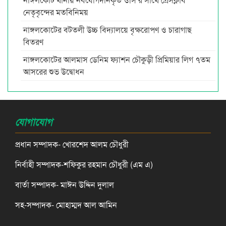
নেতৃবৃন্দের মতবিনিময়
নাঙ্গলকোটের বটতলী উচ্চ বিদ্যালয়ে বৃক্ষরোপণ ও চারাগাছ
বিতরণ
নাঙ্গলকোটের আলমাস ডেনিম ফ্যাশন চৌকুড়ী প্রিমিয়ার লিগ ৭তম
আসরের শুভ উদ্বোধন
যোগাযোগ
প্রধান সম্পাদক- খোরশেদ আলম চৌধুরী
নির্বাহী সম্পাদক-শফিকুর রহমান চৌধুরী (এম এ)
বার্তা সম্পাদক- মাঈন উদ্দিন দুলাল
সহ-সম্পাদক- মোহাম্মদ আল আমিন