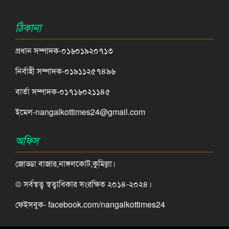
ঠিকানা
প্রধান সম্পাদক-০১৬০১৯২০৭১৩
নির্বাহী সম্পাদক-০১৯১১২৫৭৪৯৬
বার্তা সম্পাদক-০১৭১৬০২১১৪৫
ইমেল-nangalkottimes24@gmail.com
অফিস
জোড্ডা বাজার,নাঙ্গলকোট,কুমিল্লা।
© সর্বস্বত্ব স্বত্বাধিকার সংরক্ষিত ২০১৪-২০২৪।
ফেইসবুক- facebook.com/nangalkottimes24