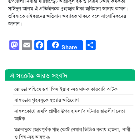
উপজেলা নির্বাহী ম্যাজিস্ট্রেট আশ্রাফুল হক ও বিএসটিআই কর্মকর্তা
সাইদুল আলম ঐ প্রতিষ্ঠানকে ৫হাজার টাকা জরিমানা আদায় করেন।
ভবিষ্যতে এইধরনের অভিযান অব্যাহত থাকবে বলে সাংবাদিকদের
জানান।
Mastodon
Email
Facebook
Share
Share
এ সংক্রান্ত আরও সংবাদ
জোড্ডা পশ্চিমে ৬শ’ পিস ইয়াবা-সহ মাদক কারবারি আটক
বাঙ্গড্ডায় গৃহবধূকে হত্যার অভিযোগ
নাঙ্গলকোটে এমপি প্রার্থীর উপর হামলা’র ঘটনায় ছাত্রলীগ নেতা
আটক
মক্রবপুরে জোরপূর্বক গাছ কেটে নেয়ার ভিডিও করায় হামলা, নারী
ও শিশু-সহ আহত-৯