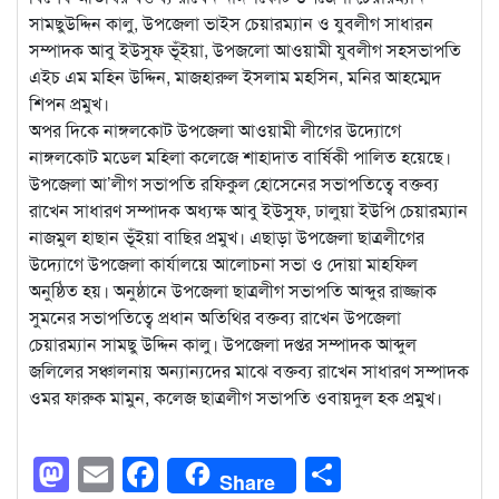
সামছুউদ্দিন কালু, উপজেলা ভাইস চেয়ারম্যান ও যুবলীগ সাধারন
সম্পাদক আবু ইউসুফ ভূঁইয়া, উপজলো আওয়ামী যুবলীগ সহসভাপতি
এইচ এম মহিন উদ্দিন, মাজহারুল ইসলাম মহসিন, মনির আহম্মেদ
শিপন প্রমুখ।
অপর দিকে নাঙ্গলকোট উপজেলা আওয়ামী লীগের উদ্যোগে
নাঙ্গলকোট মডেল মহিলা কলেজে শাহাদাত বার্ষিকী পালিত হয়েছে।
উপজেলা আ’লীগ সভাপতি রফিকুল হোসেনের সভাপতিত্বে বক্তব্য
রাখেন সাধারণ সম্পাদক অধ্যক্ষ আবু ইউসুফ, ঢালুয়া ইউপি চেয়ারম্যান
নাজমুল হাছান ভূঁইয়া বাছির প্রমুখ। এছাড়া উপজেলা ছাত্রলীগের
উদ্যোগে উপজেলা কার্যালয়ে আলোচনা সভা ও দোয়া মাহফিল
অনুষ্ঠিত হয়। অনুষ্ঠানে উপজেলা ছাত্রলীগ সভাপতি আব্দুর রাজ্জাক
সুমনের সভাপতিত্বে প্রধান অতিথির বক্তব্য রাখেন উপজেলা
চেয়ারম্যান সামছু উদ্দিন কালু। উপজেলা দপ্তর সম্পাদক আব্দুল
জলিলের সঞ্চালনায় অন্যান্যদের মাঝে বক্তব্য রাখেন সাধারণ সম্পাদক
ওমর ফারুক মামুন, কলেজ ছাত্রলীগ সভাপতি ওবায়দুল হক প্রমুখ।
Mastodon
Email
Facebook
Share
Share