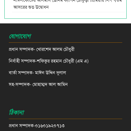
আসরের শুভ উদ্বোধন
যোগাযোগ
প্রধান সম্পাদক- খোরশেদ আলম চৌধুরী
নির্বাহী সম্পাদক-শফিকুর রহমান চৌধুরী (এম এ)
বার্তা সম্পাদক- মাঈন উদ্দিন দুলাল
সহ-সম্পাদক- মোহাম্মদ আল আমিন
ঠিকানা
প্রধান সম্পাদক-০১৬০১৯২০৭১৩