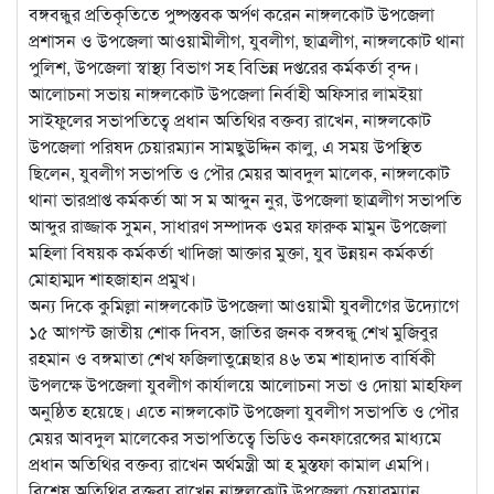
বঙ্গবন্ধুর প্রতিকৃতিতে পুষ্পস্তবক অর্পণ করেন নাঙ্গলকোট উপজেলা
প্রশাসন ও উপজেলা আওয়ামীলীগ, যুবলীগ, ছাত্রলীগ, নাঙ্গলকোট থানা
পুলিশ, উপজেলা স্বাস্থ্য বিভাগ সহ বিভিন্ন দপ্তরের কর্মকর্তা বৃন্দ।
আলোচনা সভায় নাঙ্গলকোট উপজেলা নির্বাহী অফিসার লামইয়া
সাইফুলের সভাপতিত্বে প্রধান অতিথির বক্তব্য রাখেন, নাঙ্গলকোট
উপজেলা পরিষদ চেয়ারম্যান সামছুউদ্দিন কালু, এ সময় উপস্থিত
ছিলেন, যুবলীগ সভাপতি ও পৌর মেয়র আবদুল মালেক, নাঙ্গলকোট
থানা ভারপ্রাপ্ত কর্মকর্তা আ স ম আব্দুন নুর, উপজেলা ছাত্রলীগ সভাপতি
আব্দুর রাজ্জাক সুমন, সাধারণ সম্পাদক ওমর ফারুক মামুন উপজেলা
মহিলা বিষয়ক কর্মকর্তা খাদিজা আক্তার মুক্তা, যুব উন্নয়ন কর্মকর্তা
মোহাম্মদ শাহজাহান প্রমুখ।
অন্য দিকে কুমিল্লা নাঙ্গলকোট উপজেলা আওয়ামী যুবলীগের উদ্যোগে
১৫ আগস্ট জাতীয় শোক দিবস, জাতির জনক বঙ্গবন্ধু শেখ মুজিবুর
রহমান ও বঙ্গমাতা শেখ ফজিলাতুন্নেছার ৪৬ তম শাহাদাত বার্ষিকী
উপলক্ষে উপজেলা যুবলীগ কার্যালয়ে আলোচনা সভা ও দোয়া মাহফিল
অনুষ্ঠিত হয়েছে। এতে নাঙ্গলকোট উপজেলা যুবলীগ সভাপতি ও পৌর
মেয়র আবদুল মালেকের সভাপতিত্বে ভিডিও কনফারেন্সের মাধ্যমে
প্রধান অতিথির বক্তব্য রাখেন অর্থমন্ত্রী আ হ মুস্তফা কামাল এমপি।
বিশেষ অতিথির বক্তব্য রাখেন নাঙ্গলকোট উপজেলা চেয়ারম্যান