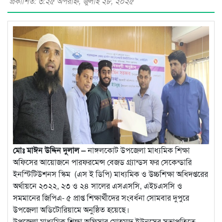
প্রকাশিত: ৩:২৫ অপরাহ্ণ, জুলাই ২৮, ২০২৫
মোঃ মাঈন উদ্দিন দুলাল –
নাঙ্গলকোট উপজেলা মাধ্যমিক শিক্ষা
অফিসের আয়োজনে পারফরমেন্স বেজড গ্র্যান্ডস ফর সেকেন্ডারি
ইনস্টিটিউশনস স্কিম (এস ই ডিপি) মাধ্যমিক ও উচ্চশিক্ষা অধিদপ্তরের
অর্থায়নে ২০২২, ২৩ ও ২৪ সালের এসএসসি, এইচএসসি ও
সমমানের জিপিএ- ৫ প্রাপ্ত শিক্ষার্থীদের সংবর্ধনা সোমবার দুপুরে
উপজেলা অডিটোরিয়ামে অনুষ্ঠিত হয়েছে।
উপজেলা মাধ্যমিক শিক্ষা অফিসার মোহম্মদ ইউনূসের সভাপতিত্বে