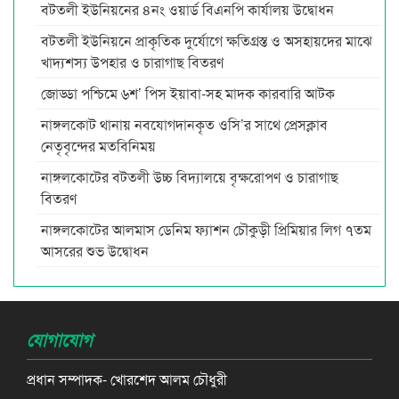
বটতলী ইউনিয়নের ৪নং ওয়ার্ড বিএনপি কার্যালয় উদ্বোধন
বটতলী ইউনিয়নে প্রাকৃতিক দুর্যোগে ক্ষতিগ্রস্ত ও অসহায়দের মাঝে
খাদ্যশস্য উপহার ও চারাগাছ বিতরণ
জোড্ডা পশ্চিমে ৬শ’ পিস ইয়াবা-সহ মাদক কারবারি আটক
নাঙ্গলকোট থানায় নবযোগদানকৃত ওসি’র সাথে প্রেসক্লাব
নেতৃবৃন্দের মতবিনিময়
নাঙ্গলকোটের বটতলী উচ্চ বিদ্যালয়ে বৃক্ষরোপণ ও চারাগাছ
বিতরণ
নাঙ্গলকোটের আলমাস ডেনিম ফ্যাশন চৌকুড়ী প্রিমিয়ার লিগ ৭তম
আসরের শুভ উদ্বোধন
যোগাযোগ
প্রধান সম্পাদক- খোরশেদ আলম চৌধুরী