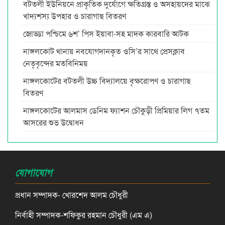
বটতলী ইউনিয়নে প্রাকৃতিক দুর্যোগে ক্ষতিগ্রস্ত ও অসহায়দের মাঝে
খাদ্যশস্য উপহার ও চারাগাছ বিতরণ
জোড্ডা পশ্চিমে ৬শ’ পিস ইয়াবা-সহ মাদক কারবারি আটক
নাঙ্গলকোট থানায় নবযোগদানকৃত ওসি’র সাথে প্রেসক্লাব
নেতৃবৃন্দের মতবিনিময়
নাঙ্গলকোটের বটতলী উচ্চ বিদ্যালয়ে বৃক্ষরোপণ ও চারাগাছ
বিতরণ
নাঙ্গলকোটের আলমাস ডেনিম ফ্যাশন চৌকুড়ী প্রিমিয়ার লিগ ৭তম
আসরের শুভ উদ্বোধন
যোগাযোগ
প্রধান সম্পাদক- খোরশেদ আলম চৌধুরী
নির্বাহী সম্পাদক-শফিকুর রহমান চৌধুরী (এম এ)