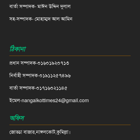
বার্তা সম্পাদক- মাঈন উদ্দিন দুলাল
সহ-সম্পাদক- মোহাম্মদ আল আমিন
ঠিকানা
প্রধান সম্পাদক-০১৬০১৯২০৭১৩
নির্বাহী সম্পাদক-০১৯১১২৫৭৪৯৬
বার্তা সম্পাদক-০১৭১৬০২১১৪৫
ইমেল-nangalkottimes24@gmail.com
অফিস
জোড্ডা বাজার,নাঙ্গলকোট,কুমিল্লা।