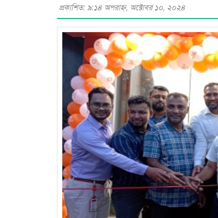
প্রকাশিত: ৯:১৪ অপরাহ্ণ, অক্টোবর ১০, ২০২৪