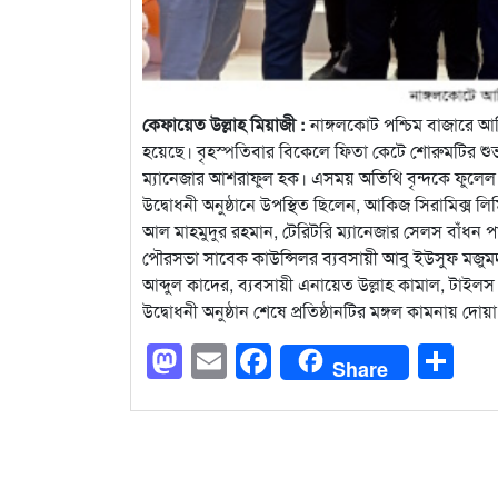
কেফায়েত উল্লাহ মিয়াজী :
নাঙ্গলকোট পশ্চিম বাজারে 
হয়েছে। বৃহস্পতিবার বিকেলে ফিতা কেটে শোরুমটির শু
ম্যানেজার আশরাফুল হক। এসময় অতিথি বৃন্দকে ফুলেল শু
উদ্বোধনী অনুষ্ঠানে উপস্থিত ছিলেন, আকিজ সিরামিক্স 
আল মাহমুদুর রহমান, টেরিটরি ম্যানেজার সেলস বাঁধন প
পৌরসভা সাবেক কাউন্সিলর ব্যবসায়ী আবু ইউসুফ মজুম
আব্দুল কাদের, ব্যবসায়ী এনায়েত উল্লাহ কামাল, টাইলস মিস্
উদ্বোধনী অনুষ্ঠান শেষে প্রতিষ্ঠানটির মঙ্গল কামনায় দো
Mastodon
Email
Facebook
Sh
Share