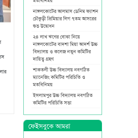
মতবিনিময়
নাঙ্গলকোটের আলমাস ডেনিম ফ্যাশন
চৌকুড়ী প্রিমিয়ার লিগ ৭তম আসরের
শুভ উদ্বোধন
২৪ লাখ ঋণের বোঝা নিয়ে
ল
নাঙ্গলকোটের বাদশা মিয়া আদর্শ উচ্চ
বিদ্যালয় ও কলেজ নতুন কমিটির
েলস
দায়িত্ব গ্রহণ
শাকতলী উচ্চ বিদ্যালয় নবগঠিত
িলার
ম্যানেজিং কমিটির পরিচিতি ও
মতবিনিময়
ইসলামপুর উচ্চ বিদ্যালয় নবগঠিত
কমিটির পরিচিতি সভা
ফেইসবুকে আমরা