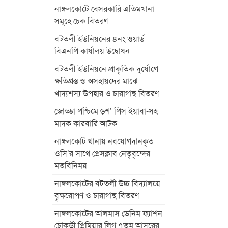
নাঙ্গলকোটে বেসরকারি এতিমখানা
সমূহে চেক বিতরণ
বটতলী ইউনিয়নের ৪নং ওয়ার্ড
বিএনপি কার্যালয় উদ্বোধন
বটতলী ইউনিয়নে প্রাকৃতিক দুর্যোগে
ক্ষতিগ্রস্ত ও অসহায়দের মাঝে
খাদ্যশস্য উপহার ও চারাগাছ বিতরণ
জোড্ডা পশ্চিমে ৬শ’ পিস ইয়াবা-সহ
মাদক কারবারি আটক
নাঙ্গলকোট থানায় নবযোগদানকৃত
ওসি’র সাথে প্রেসক্লাব নেতৃবৃন্দের
মতবিনিময়
নাঙ্গলকোটের বটতলী উচ্চ বিদ্যালয়ে
বৃক্ষরোপণ ও চারাগাছ বিতরণ
নাঙ্গলকোটের আলমাস ডেনিম ফ্যাশন
চৌকুড়ী প্রিমিয়ার লিগ ৭তম আসরের