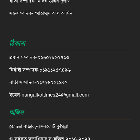
বার্তা সম্পাদক- মাঈন উদ্দিন দুলাল
সহ-সম্পাদক- মোহাম্মদ আল আমিন
ঠিকানা
প্রধান সম্পাদক-০১৬০১৯২০৭১৩
নির্বাহী সম্পাদক-০১৯১১২৫৭৪৯৬
বার্তা সম্পাদক-০১৭১৬০২১১৪৫
ইমেল-nangalkottimes24@gmail.com
অফিস
জোড্ডা বাজার,নাঙ্গলকোট,কুমিল্লা।
© সর্বস্বত্ব স্বত্বাধিকার সংরক্ষিত ২০১৪-২০২৪।