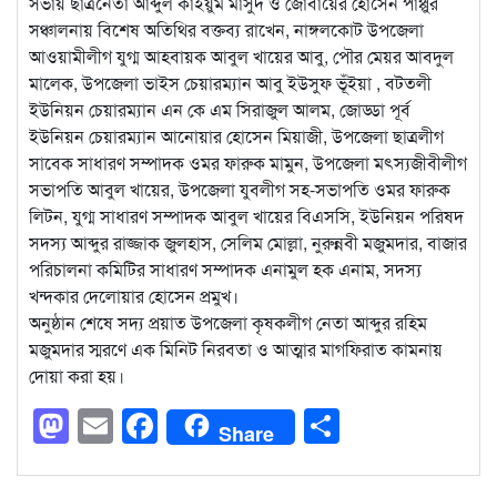
সভায় ছাত্রনেতা আব্দুল কাইয়ুম মাসুদ ও জোবায়ের হোসেন পাপ্পুর
সঞ্চালনায় বিশেষ অতিথির বক্তব্য রাখেন, নাঙ্গলকোট উপজেলা
আওয়ামীলীগ যুগ্ম আহবায়ক আবুল খায়ের আবু, পৌর মেয়র আবদুল
মালেক, উপজেলা ভাইস চেয়ারম্যান আবু ইউসুফ ভূঁইয়া , বটতলী
ইউনিয়ন চেয়ারম্যান এন কে এম সিরাজুল আলম, জোড্ডা পূর্ব
ইউনিয়ন চেয়ারম্যান আনোয়ার হোসেন মিয়াজী, উপজেলা ছাত্রলীগ
সাবেক সাধারণ সম্পাদক ওমর ফারুক মামুন, উপজেলা মৎস্যজীবীলীগ
সভাপতি আবুল খায়ের, উপজেলা যুবলীগ সহ-সভাপতি ওমর ফারুক
লিটন, যুগ্ম সাধারণ সম্পাদক আবুল খায়ের বিএসসি, ইউনিয়ন পরিষদ
সদস্য আব্দুর রাজ্জাক জুলহাস, সেলিম মোল্লা, নুরুন্নবী মজুমদার, বাজার
পরিচালনা কমিটির সাধারণ সম্পাদক এনামুল হক এনাম, সদস্য
খন্দকার দেলোয়ার হোসেন প্রমুখ।
অনুষ্ঠান শেষে সদ্য প্রয়াত উপজেলা কৃষকলীগ নেতা আব্দুর রহিম
মজুমদার স্মরণে এক মিনিট নিরবতা ও আত্মার মাগফিরাত কামনায়
দোয়া করা হয়।
Mastodon
Email
Facebook
Share
Share