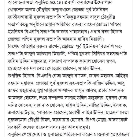
আলোচনা সভা অনুষ্ঠিত হয়েছে। প্রবাসী কল্যাণের উদ্যোগক্তা
খোরশেদ আলম চৌধুরীর তত্ত্বাবধানে জোড্ডা পূর্ব ইউনিয়ন
জাতীয়তাবাদী যুবদল সভাপতি শফিকুর রহমান বাবুল চৌধুরীর
সভাপতিত্বে অনুষ্ঠানে প্রধান অতিথির বক্তব্য রাখেন জোড্ডা পশ্চিম
ইউনিয়ন বিএনপি সভাপতি ডাক্তার শাহজাহান। প্রধান বক্তা ছিলেন
জোড্ডা পশ্চিম যুবদল সভাপতি আহসান হাবিব মিয়াজী।
বিশেষ অতিথির বক্তব্য রাখেন, জোড্ডা পূর্ব ইউনিয়ন বিএনপি সহ-
সভাপতি আব্দুল আউয়াল মিয়াজী, পশ্চিম যুবদল সিনিয়র সহসভাপতি
জসিম উদ্দিন মজুমদার, সাধারণ সম্পাদক কামাল হোসেন স্বপন,
স্বেচ্ছাসেবক দল নেতা সোহরাব হোসেন, সাহাব উদ্দিন,
উপস্থিত ছিলেন, বিএনপি নেতা আব্দুল বাতেন, জাফর মহাজন, অহিদুর
রহমান মহাজন, জোড্ডা পূর্ব যুবদল সহ-সভাপতি নাজিম উদ্দিন, আবু
জাফর মজুমদার, যুগ্ন সাধারণ সম্পাদক মাসুদ আলম, প্রচার সম্পাদক
আমজাদ হোসেন, দপ্তর সম্পাদক সালাহ উদ্দিন মজুমদার, যুবদল নেতা
মনির হোসেন, সাহাদাত হোসেন, মাঈন উদ্দিন, নাছির উদ্দিন, ইসহাক,
এনায়েত উল্লাহ, লোকমান হোসেন, প্রবাসী নাছির উদ্দিন, ছাত্রদল নেতা
নুরুজ্জামান চৌধুরী রিমন, আনোয়ার হোসেন, রিপন মোল্লা, নাঙ্গলকোট
সরকারী কলেজ ছাত্রদল সদস্য নুর আলম প্রমুখ।
অনুষ্ঠান শেষে দোয়া ও মুনাজাত পরিচালনা করেন মাওলানা তোফাজ্জল