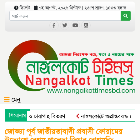
সিলেট
৭ই আগস্ট, ২০২৬ খ্রিস্টাব্দ | ২৩শে শ্রাবণ, ১৪৩৩ বঙ্গাব্দ
মেনু
 বৃক্ষরোপণ ও চারাগাছ বিতরণ
শিরোনাম
নাঙ্গলকোটে অপ্রাপ্তবয়স্ক ছাত
াল এন্ড রুরাল ট্রান্সফরমেশন ফর নিউট্রিশন, এন্টারপ্রেনরশিপ এন্ড র
জোড্ডা পূর্ব জাতীয়তাবাদী প্রবাসী ফোরামের
উদ্যোগে বেগম খালেদা জিয়ার রোগমুক্তি