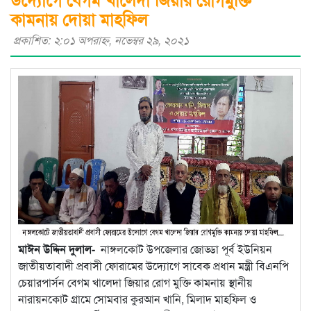
কামনায় দোয়া মাহফিল
প্রকাশিত: ২:০১ অপরাহ্ণ, নভেম্বর ২৯, ২০২১
মাঈন উদ্দিন দুলাল-
নাঙ্গলকোট উপজেলার জোড্ডা পূর্ব ইউনিয়ন
জাতীয়তাবাদী প্রবাসী ফোরামের উদ্যোগে সাবেক প্রধান মন্ত্রী বিএনপি
চেয়ারপার্সন বেগম খালেদা জিয়ার রোগ মুক্তি কামনায় স্থানীয়
নারায়নকোট গ্রামে সোমবার কুরআন খানি, মিলাদ মাহফিল ও