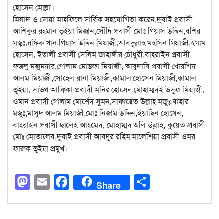
হোসেন মোল্লা।
মিলাদ ও দোয়া মাহফিলে সার্বিক সহযোগিতা করেন,দুবাই প্রবাসী
আশিকুর রহমান ভূইয়া মিজান,সৌদি প্রবাসী মোঃ গিয়াস উদ্দিন,বশির
মজুঃ,রফিক খান,গিয়াস উদ্দিন মিয়াজী,আবদুল্লাহ মহসিন মিয়াজী,ইমাম
হোসেন, ইতালী প্রবাসী সেলিম জাহাঙ্গীর চৌধুরী,বাহরাইন প্রবাসী
ফজলু মজুমদার,গোলাম মোস্তফা মিয়াজী, আবুদাবি প্রবাসী খোরশিদ
আলম মিয়াজী,সোহেল রানা মিয়াজী,কামাল হোসেন মিয়াজী,কামাল
ভূইয়া, সাউথ আফ্রিকা প্রবাসী মনির হোসেন,মোহাম্মদই উসুফ মিয়াজী,
ওমান প্রবাসী গোলাম মোর্শেদ সুমন,সাফায়েত উল্লাহ মজুঃ,বাহার
মজুঃ,মাসুদ আলম মিয়াজী,মোঃ নিজাম উদ্দিন,ইয়াছিন হোসেন,
বাহরাইন প্রবাসী ছালেহ আহমেদ, মোহাম্মদ অলি উল্লাহ, কুয়েত প্রবাসী
মোঃ মোতালেব,দুবাই প্রবাসী আবদুর রহিম,মালেশিয়া প্রবাসী ওমর
ফারুক ভূইয়া প্রমুখ।
Mastodon
Email
Facebook
Share
Share