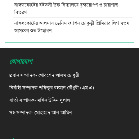
নাঙ্গলকোটের বটতলী উচ্চ বিদ্যালয়ে বৃক্ষরোপণ ও চারাগাছ
বিতরণ
নাঙ্গলকোটের আলমাস ডেনিম ফ্যাশন চৌকুড়ী প্রিমিয়ার লিগ ৭তম
আসরের শুভ উদ্বোধন
যোগাযোগ
প্রধান সম্পাদক- খোরশেদ আলম চৌধুরী
নির্বাহী সম্পাদক-শফিকুর রহমান চৌধুরী (এম এ)
বার্তা সম্পাদক- মাঈন উদ্দিন দুলাল
সহ-সম্পাদক- মোহাম্মদ আল আমিন