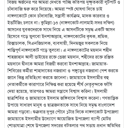
বিজয় অর্জনের পর আমরা দেখতে পাচ্ছি কতিপয় দুষ্কৃতকারী লুটপাট ও
চাঁদাবাজি শুরু করে দিয়েছে। আমরা স্পষ্ট ঘোষণা দিতে চাই
নাঙ্গলকোটে কোন চাঁদাবাজি, সন্ত্রাসী কার্যক্রম, মাদক কারবার ও
ইভটিজিং চলবে না। কুমিল্লা-১০ (নাঙ্গলকোট-লালমাই-সদর দক্ষিণ)
আসনের যুবকদেরকে সাথে নিয়ে এ আসনটিকে সমৃদ্ধ একটি আসন
হিসেবে গড়ে তুলবো ইনশাআল্লাহ, নাঙ্গলকোটের কৃষক, শ্রমিক,
রিক্সাচালক, সিএনজিচালক, ব্যবসায়ী, দিনমজুর সকলকে নিয়ে
শান্তিপূর্ণ নাঙ্গলকোট গড়ে তুলবো। এ নাঙ্গলকোটের ময়দান শহীদ
শাহজাহান আলী ভাইয়ের রক্তে ভেজা ময়দান, শহীদের রক্তে রঞ্জিত
ময়দানে দ্বীনকে আমরা বিজয়ী করবো ইনশাআল্লাহ। জামায়াত-
শিবিরের কর্মীরা শাহাদাতের নজরানা ও পঙ্গুত্বের নজরানা পেশ করতে
জানে কিন্তু প্রতিহিংসা করতে জানেনা। জামায়াতে ইসলামীর বহু
নেতাকর্মীকে কারাগারে নিক্ষিপ্ত করা হয়েছে শীর্ষ নেতৃবৃন্দকে ফাঁসি
দেয়া হয়েছে, তারপরও আমরা সন্ত্রাসে বিশ্বাস করিনা। ইসলামী
ছাত্রশিবির ও জামায়াতে ইসলাম জঙ্গিবাদে বিশ্বাস করেনা। গণতান্ত্রিক
উপায়ে সাধারণ মানুষ ও ছাত্রজনতাকে সাথে নিয়ে সমৃদ্ধ বাংলাদেশ
আমরা গড়বো। শুক্রবার দুপুর পৌনে ১টার দিকে নাঙ্গলকোট উপজেলা
জামায়াতে ইসলামীর উদ্যোগে আয়োজিত উপজেলা ব্যাপী মোটর
শোভাযাত্রা শেষে উপজেলা সদরের বটতলার পথ সভায় প্রধান অতিথির