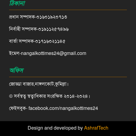
ঠিকানা
প্রধান সম্পাদক-০১৬০১৯২০৭১৩
নির্বাহী সম্পাদক-০১৯১১২৫৭৪৯৬
বার্তা সম্পাদক-০১৭১৬০২১১৪৫
ইমেল-nangalkottimes24@gmail.com
অফিস
জোড্ডা বাজার,নাঙ্গলকোট,কুমিল্লা।
© সর্বস্বত্ব স্বত্বাধিকার সংরক্ষিত ২০১৪-২০২৪।
ফেইসবুক- facebook.com/nangalkottimes24
Design and developed by
AshrafTech