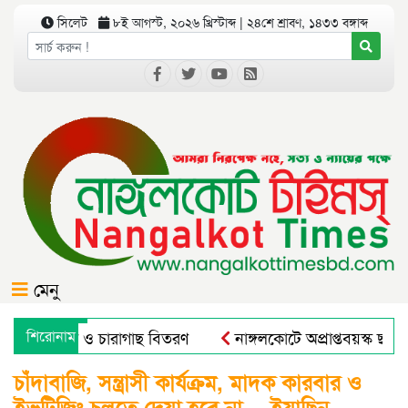
সিলেট
৮ই আগস্ট, ২০২৬ খ্রিস্টাব্দ | ২৪শে শ্রাবণ, ১৪৩৩ বঙ্গাব্দ
মেনু
বৃক্ষরোপণ ও চারাগাছ বিতরণ
শিরোনাম
নাঙ্গলকোটে অপ্রাপ্তবয়স্ক ছাত্
াল এন্ড রুরাল ট্রান্সফরমেশন ফর নিউট্রিশন, এন্টারপ্রেনরশিপ এন্ড রে
চাঁদাবাজি, সন্ত্রাসী কার্যক্রম, মাদক কারবার ও
ইভটিজিং চলতে দেয়া হবে না….ইয়াছিন