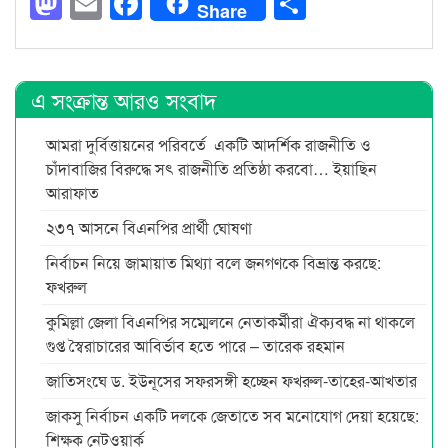
Mastodon
Email
Facebook
Share
Share
এ সংক্রান্ত আরও সংবাদ
আমরা দুর্বিত্তায়নের পরিবর্তে একটি আদর্শিক রাজনীতি ও
চাঁদাবাজির বিরুদ্ধে সৎ রাজনীতি প্রতিষ্ঠা করবো… ইয়াছিন
আরাফাত
২৩৭ আসনে বিএনপির প্রার্থী ঘোষণা
নির্বাচন নিয়ে জামায়াত মিথ্যা বলে জনগণকে বিভ্রান্ত করছে:
ফখরুল
কুমিল্লা জেলা বিএনপির সম্মেলনে নেতাকর্মীরা ঐক্যবদ্ধ না থাকলে
গুপ্ত স্বৈরাচারের আবির্ভাব হতে পারে – তারেক রহমান
জাতিসংঘে ড. ইউনূসের সফরসঙ্গী হচ্ছেন ফখরুল-তাহের-আখতার
জাকসু নির্বাচন একটি দলকে জেতাতে সব মনোযোগ দেয়া হয়েছে:
শিক্ষক নেটওয়ার্ক