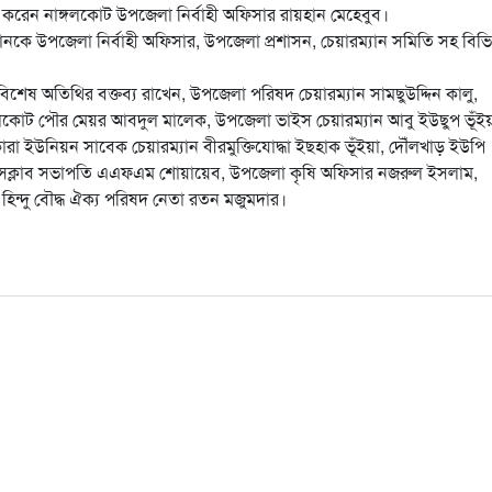
করেন নাঙ্গলকোট উপজেলা নির্বাহী অফিসার রায়হান মেহেবুব।
হমানকে উপজেলা নির্বাহী অফিসার, উপজেলা প্রশাসন, চেয়ারম্যান সমিতি সহ বিভিন
শেষ অতিথির বক্তব্য রাখেন, উপজেলা পরিষদ চেয়ারম্যান সামছুউদ্দিন কালু,
াঙ্গলকোট পৌর মেয়র আবদুল মালেক, উপজেলা ভাইস চেয়ারম্যান আবু ইউছুপ ভূঁইয়
ারা ইউনিয়ন সাবেক চেয়ারম্যান বীরমুক্তিযোদ্ধা ইছহাক ভূঁইয়া, দৌঁলখাড় ইউপি
প্রেসক্লাব সভাপতি এএফএম শোয়ায়েব, উপজেলা কৃষি অফিসার নজরুল ইসলাম,
হিন্দু বৌদ্ধ ঐক্য পরিষদ নেতা রতন মজুমদার।
are