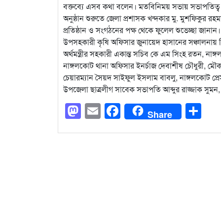
বক্তব্যে এসব কথা বলেন। মতবিনিময় সভায় সভাপতিত্ব 
অনুষ্ঠান শুরুতে জেলা প্রশাসক খন্দকার মু. মুশফিকুর র
প্রতিষ্ঠান ও সংগঠনের পক্ষ থেকে ফুলেল শুভেচ্ছা জানান।
উপসহকারী কৃষি অফিসার জুনায়েদ হাসানের সঞ্চালনায় বি
অর্থমন্ত্রীর সহকারী একান্ত সচিব কে এম সিংহ রতন, ন
নাঙ্গলকোট থানা অফিসার ইনর্চাজ দেবাশীষ চৌধুরী, মৌক
চেয়ারম্যান সৈয়দ সাইফুল ইসলাম বাবলু, নাঙ্গলকোট 
উপজেলা ছাত্রলীগ সাবেক সভাপতি আব্দুর রাজ্জাক সুমন, 
Mastodon
Email
Facebook
Sh
Share