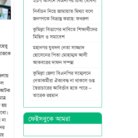
২৩৭ আসনে বিএনপির প্রার্থী ঘোষণা
নির্বাচন নিয়ে জামায়াত মিথ্যা বলে
জনগণকে বিভ্রান্ত করছে: ফখরুল
কুমিল্লা বিভাগের দাবিতে শিক্ষার্থীদের
মিছিল ও সমাবেশ
হেতু
মহানগর যুবদল নেতা সাজ্জাদ
সমাজকে
হোসেনের পিতা মোহাম্মদ আলী
আকবরের দাফন সম্পন্ন
কুমিল্লা জেলা বিএনপির সম্মেলনে
জেলায়
নেতাকর্মীরা ঐক্যবদ্ধ না থাকলে গুপ্ত
কল
স্বৈরাচারের আবির্ভাব হতে পারে –
জ আটক
তারেক রহমান
ত্র
জ হয়
রবো।
ফেইসবুকে আমরা
 না
নের
ির