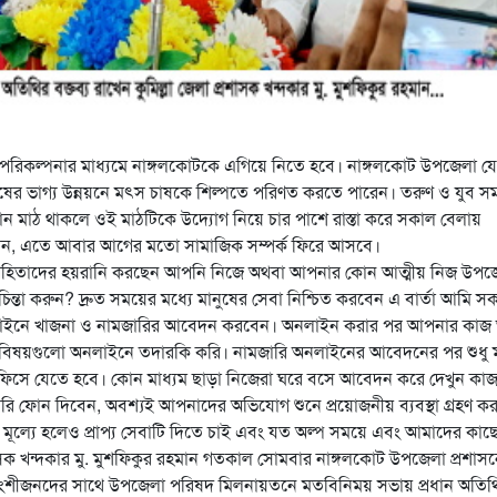
বিত পরিকল্পনার মাধ্যমে নাঙ্গলকোটকে এগিয়ে নিতে হবে। নাঙ্গলকোট উপজেলা যে
ের ভাগ্য উন্নয়নে মৎস চাষকে শিল্পতে পরিণত করতে পারেন। তরুণ ও যুব 
কোন মাঠ থাকলে ওই মাঠটিকে উদ্যোগ নিয়ে চার পাশে রাস্তা করে সকাল বেলায়
ারেন, এতে আবার আগের মতো সামাজিক সম্পর্ক ফিরে আসবে।
া গ্রহিতাদের হয়রানি করছেন আপনি নিজে অথবা আপনার কোন আত্মীয় নিজ উপ
া করুন? দ্রুত সময়ের মধ্যে মানুষের সেবা নিশ্চিত করবেন এ বার্তা আমি স
 অনলাইনে খাজনা ও নামজারির আবেদন করবেন। অনলাইন করার পর আপনার কা
ত বিষয়গুলো অনলাইনে তদারকি করি। নামজারি অনলাইনের আবেদনের পর শুধু মা
অফিসে যেতে হবে। কোন মাধ্যম ছাড়া নিজেরা ঘরে বসে আবেদন করে দেখুন কা
 ফোন দিবেন, অবশ্যই আপনাদের অভিযোগ শুনে প্রয়োজনীয় ব্যবস্থা গ্রহণ ক
্যে হলেও প্রাপ্য সেবাটি দিতে চাই এবং যত অল্প সময়ে এবং আমাদের কাছে
সক খন্দকার মু. মুশফিকুর রহমান গতকাল সোমবার নাঙ্গলকোট উপজেলা প্রশাস
ও অংশীজনদের সাথে উপজেলা পরিষদ মিলনায়তনে মতবিনিময় সভায় প্রধান অতিথ