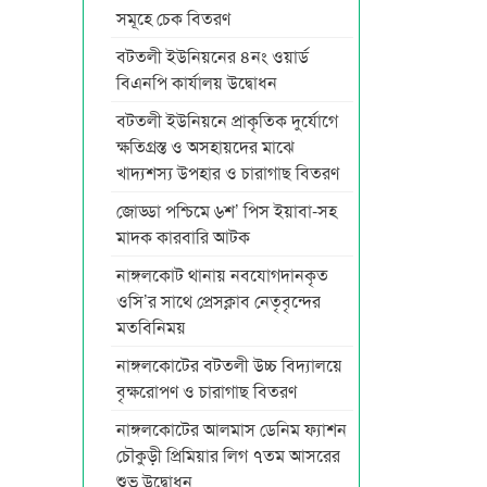
সমূহে চেক বিতরণ
বটতলী ইউনিয়নের ৪নং ওয়ার্ড
বিএনপি কার্যালয় উদ্বোধন
বটতলী ইউনিয়নে প্রাকৃতিক দুর্যোগে
ক্ষতিগ্রস্ত ও অসহায়দের মাঝে
খাদ্যশস্য উপহার ও চারাগাছ বিতরণ
জোড্ডা পশ্চিমে ৬শ’ পিস ইয়াবা-সহ
মাদক কারবারি আটক
নাঙ্গলকোট থানায় নবযোগদানকৃত
ওসি’র সাথে প্রেসক্লাব নেতৃবৃন্দের
মতবিনিময়
নাঙ্গলকোটের বটতলী উচ্চ বিদ্যালয়ে
বৃক্ষরোপণ ও চারাগাছ বিতরণ
নাঙ্গলকোটের আলমাস ডেনিম ফ্যাশন
চৌকুড়ী প্রিমিয়ার লিগ ৭তম আসরের
শুভ উদ্বোধন