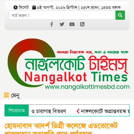
সিলেট
৯ই আগস্ট, ২০২৬ খ্রিস্টাব্দ | ২৫শে শ্রাবণ, ১৪৩৩ বঙ্গাব্দ
মেনু
ে বৃক্ষরোপণ ও চারাগাছ বিতরণ
শিরোনাম
নাঙ্গলকোটে অপ্রাপ্তবয়স্ক ছা
হোমনাবাদ আদর্শ ডিগ্রী কলেজে এডভোকেট
শাহজাহান সভাপতি পদে পূর্ণবহাল