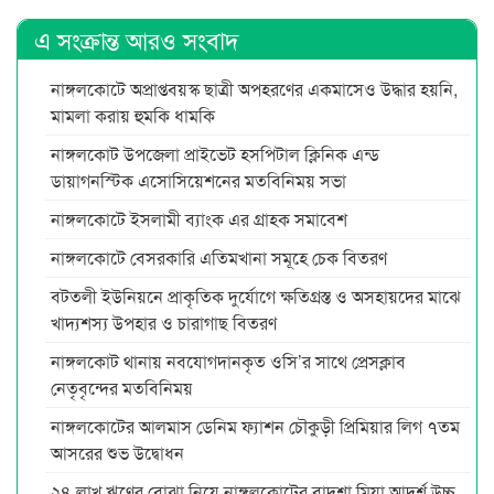
এ সংক্রান্ত আরও সংবাদ
নাঙ্গলকোটে অপ্রাপ্তবয়স্ক ছাত্রী অপহরণের একমাসেও উদ্ধার হয়নি,
মামলা করায় হুমকি ধামকি
নাঙ্গলকোট উপজেলা প্রাইভেট হসপিটাল ক্লিনিক এন্ড
ডায়াগনস্টিক এসোসিয়েশনের মতবিনিময় সভা
নাঙ্গলকোটে ইসলামী ব্যাংক এর গ্রাহক সমাবেশ
নাঙ্গলকোটে বেসরকারি এতিমখানা সমূহে চেক বিতরণ
বটতলী ইউনিয়নে প্রাকৃতিক দুর্যোগে ক্ষতিগ্রস্ত ও অসহায়দের মাঝে
খাদ্যশস্য উপহার ও চারাগাছ বিতরণ
নাঙ্গলকোট থানায় নবযোগদানকৃত ওসি’র সাথে প্রেসক্লাব
নেতৃবৃন্দের মতবিনিময়
নাঙ্গলকোটের আলমাস ডেনিম ফ্যাশন চৌকুড়ী প্রিমিয়ার লিগ ৭তম
আসরের শুভ উদ্বোধন
২৪ লাখ ঋণের বোঝা নিয়ে নাঙ্গলকোটের বাদশা মিয়া আদর্শ উচ্চ