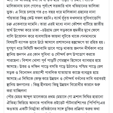
মালিকানায চলে গেলেও পূর্বাংশ সরকারি খাস খতিয়ানের তালিকা
ভুক্ত। এ নিয়ে চলছে গত ৫০ বছর ধরে মালিকানা গ্রহনের নানা
পাঁয়তারা কিন্তু কেউ সফল হয়নি॥ ব্যার্থ র্দুবৃত্ত দখলদার সুবিধাভোগি
চক্র একেবারে দমেনি। তারা এরই মধ্যে নানা কৌশল খাটিয়ে জাতীয়
স্বার্থ উপেক্ষা করে ঢাকা –চট্টগ্রাম রেল সড়ককে হুমকীর মুখে ফেলে
বালি উত্তোলন করে ব্যবসায়িক ফায়দা লুটতে থাকে।গনমাধ্যমে
বিষয়টি ব্যাপক ভাবে উঠে আসলে প্রশাসনের হস্তক্ষেপে তা রহিত হয়।
যুগযুগ ধরে দিঘিটি অনাবাদি ভাবে পড়ে থাকায় জনগন দীর্ঘকাল ধরে
স্থানিয় জনগন এর কোন সুবিধা ও সৌন্দর্য রুপ উপভোগ করতে
পারছেনা। বিশাল খোলা পূর্ব পাড়টি গোরস্থান হিসেবে ব্যাবহার হয়ে
আসছে। উত্তর ও দক্ষিন পাড়ে বসতি গড়ে উঠলেও পশ্চিম পাড়ে রেল
সড়ক ও বিনোদন প্রত্যাশী পাবলিক যাতায়াত কাজে ব্যবহ্রত হয়ে
আসছে।এ দিঘিকে কেন্দ্র করে উন্নয়ন ও সৌন্দর্য বর্ধনের দাবি বরাবরই
স্থানিয় জনগনের । কিন্তু হীনমন্য কিছু উন্নয়ন বিরোধীর কারনে শুরু
করা যাচ্ছিলনা
পৌর মেয়র আব্দুল মালেকরে প্রথম মেয়াদে গো ত্রশাল দিঘির হারানো
ঐতিহ্য ফিরিয়ে আনতে পাবলিক প্রইভেট র্পাটনারশিপের (পিপিপি)এর
অওতায় একটি নির্ম্মাতা প্রতিষ্ঠানের সঙ্গে চুক্তির প্রক্রিযা শুরুর কথা