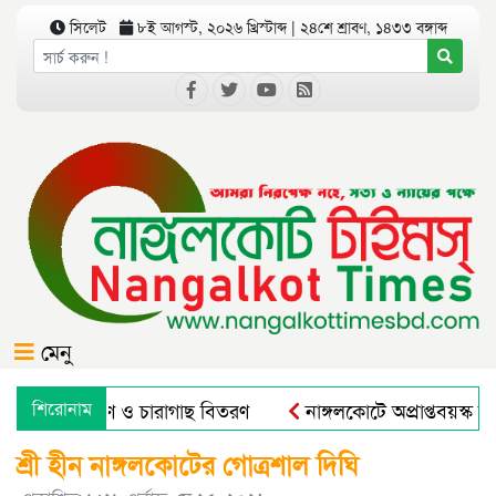
সিলেট
৮ই আগস্ট, ২০২৬ খ্রিস্টাব্দ | ২৪শে শ্রাবণ, ১৪৩৩ বঙ্গাব্দ
মেনু
গে বৃক্ষরোপণ ও চারাগাছ বিতরণ
শিরোনাম
নাঙ্গলকোটে অপ্রাপ্তবয়স্ক ছ
শ্রী হীন নাঙ্গলকোটের গোত্রশাল দিঘি