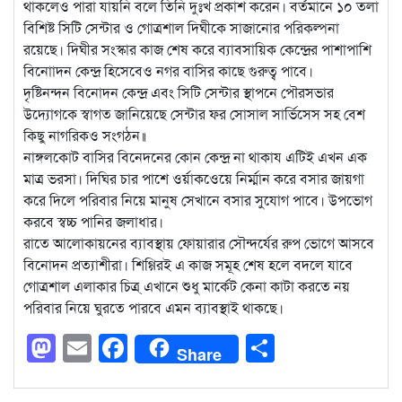
থাকলেও পারা যায়নি বলে তিনি দুঃখ প্রকাশ করেন। বর্তমানে ১০ তলা
বিশিষ্ট সিটি সেন্টার ও গোত্রশাল দিঘীকে সাজানোর পরিকল্পনা
রয়েছে। দিঘীর সংস্কার কাজ শেষ করে ব্যাবসায়িক কেন্দ্রের পাশাপাশি
বিনোাদন কেন্দ্র হিসেবেও নগর বাসির কাছে গুরুত্ব পাবে।
দৃষ্টিনন্দন বিনোদন কেন্দ্র এবং সিটি সেন্টার স্থাপনে পৌরসভার
উদ্যোগকে স্বাগত জানিয়েছে সেন্টার ফর সোসাল সার্ভিসেস সহ বেশ
কিছু নাগরিকও সংগঠন॥
নাঙ্গলকোট বাসির বিনেদনের কোন কেন্দ্র না থাকায এটিই এখন এক
মাত্র ভরসা। দিঘির চার পাশে ওর্য়াকওেয়ে নির্ম্মান করে বসার জায়গা
করে দিলে পরিবার নিয়ে মানুষ সেখানে বসার সুযোগ পাবে। উপভোগ
করবে স্বচ্চ পানির জলাধার।
রাতে আলোকায়নের ব্যাবস্থায় ফোয়ারার সৌন্দর্যের রুপ ভোগে আসবে
বিনোদন প্রত্যাশীরা। শিগ্গিরই এ কাজ সমূহ শেষ হলে বদলে যাবে
গোত্রশাল এলাকার চিত্র্ এখানে শুধু মার্কেট কেনা কাটা করতে নয়
পরিবার নিয়ে ঘুরতে পারবে এমন ব্যাবস্থাই থাকছে।
Mastodon
Email
Facebook
Share
Share