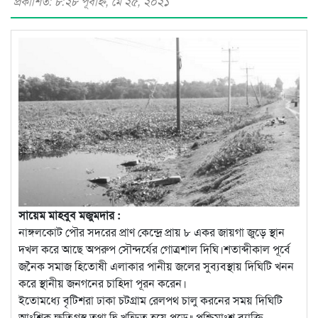
প্রকাশিত: ৮:২৮ পূর্বাহ্ণ, মে ২৫, ২০২১
সায়েম মাহবুব মজুমদার :
নাঙ্গলকোট পৌর সদরের প্রাণ কেন্দ্রে প্রায় ৮ একর জায়গা জুড়ে স্থান
দখল করে আছে অপরুপ সৌন্দর্যের গোত্রশাল দিঘি।শতাব্দীকাল পূর্বে
জনৈক সমাজ হিতোষী এলাকার পানীয় জলের সুব্যবস্থায় দিঘিটি খনন
করে স্থানীয় জনগনের চাহিদা পূরন করেন।
ইতোমধ্যে বৃটিশরা ঢাকা চট্গ্রাম রেলপথ চালু করনের সময় দিঘিটি
আংশিক ক্ষতিগ্রস্থ তথা দ্বি খন্ডিত হয়ে পড়ে॥ পশ্চিমাংশ ব্যাক্তি