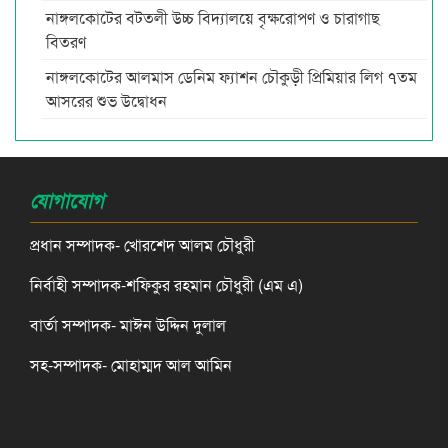
নাঙ্গলকোটের বটতলী উচ্চ বিদ্যালয়ে বৃক্ষরোপণ ও চারাগাছ
বিতরণ
নাঙ্গলকোটের আলমাস ডেনিম ফ্যাশন চৌকুড়ী প্রিমিয়ার লিগ ৭তম
আসরের শুভ উদ্বোধন
যোগাযোগ
প্রধান সম্পাদক- খোরশেদ আলম চৌধুরী
নির্বাহী সম্পাদক-শফিকুর রহমান চৌধুরী (এম এ)
বার্তা সম্পাদক- মাঈন উদ্দিন দুলাল
সহ-সম্পাদক- মোহাম্মদ আল আমিন