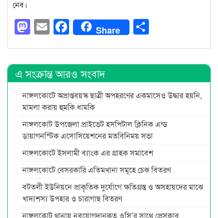
নেব।
Mastodon
Email
Facebook
Share
Share
এ সংক্রান্ত আরও সংবাদ
নাঙ্গলকোটে অপ্রাপ্তবয়স্ক ছাত্রী অপহরণের একমাসেও উদ্ধার হয়নি,
মামলা করায় হুমকি ধামকি
নাঙ্গলকোট উপজেলা প্রাইভেট হসপিটাল ক্লিনিক এন্ড
ডায়াগনস্টিক এসোসিয়েশনের মতবিনিময় সভা
নাঙ্গলকোটে ইসলামী ব্যাংক এর গ্রাহক সমাবেশ
নাঙ্গলকোটে বেসরকারি এতিমখানা সমূহে চেক বিতরণ
বটতলী ইউনিয়নে প্রাকৃতিক দুর্যোগে ক্ষতিগ্রস্ত ও অসহায়দের মাঝে
খাদ্যশস্য উপহার ও চারাগাছ বিতরণ
নাঙ্গলকোট থানায় নবযোগদানকৃত ওসি’র সাথে প্রেসক্লাব