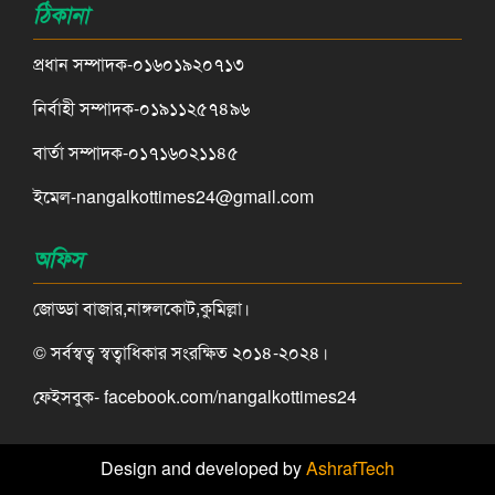
ঠিকানা
প্রধান সম্পাদক-০১৬০১৯২০৭১৩
নির্বাহী সম্পাদক-০১৯১১২৫৭৪৯৬
বার্তা সম্পাদক-০১৭১৬০২১১৪৫
ইমেল-nangalkottimes24@gmail.com
অফিস
জোড্ডা বাজার,নাঙ্গলকোট,কুমিল্লা।
© সর্বস্বত্ব স্বত্বাধিকার সংরক্ষিত ২০১৪-২০২৪।
ফেইসবুক- facebook.com/nangalkottimes24
Design and developed by
AshrafTech