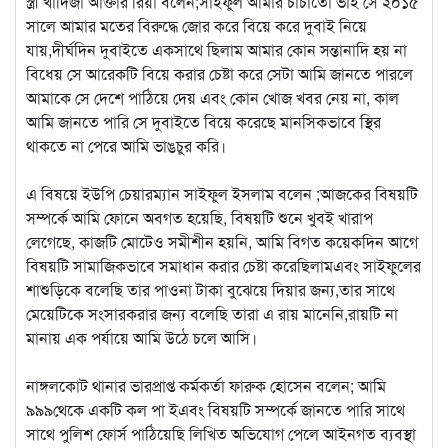
স্ত্রী খাদিজা আক্তার রিয়া বলেন;সাইফুল আমার চাচাতো ভাই সে ২০১৫
সালে আমার মতের বিরুদ্ধে জোর করে বিয়ে করে দুবাই নিয়ে
যায়,দীর্ঘদিন দুবাইতে একসাথে ছিলাম আমার কোন সন্তানাদি হয় না
বিধেয় সে আরেকটি বিয়ে করার চেষ্টা করে সেটা আমি জানতে পারলে
আমাকে সে দেশে পাঠিয়ে দেয় এবং কোন খোজ খবর নেয় না, কাল
আমি জানতে পারি সে দুবাইতে বিয়ে করেছে মানসিকভাবে স্থির
থাকতে না পেরে আমি ভাঙচুর করি।
এ বিষয়ে ইউপি চেয়ারম্যান সাইফুল ইসলাম বলেন ;আজকের বিষয়টি
সম্পর্কে আমি ফোনে অবগত হয়েছি, বিষয়টি শুনে খুবই খারাপ
লেগেছে, কাজটি মোটেও সমীশীন হয়নি, আমি বিগত কয়েকদিন আগে
বিষয়টি সামাজিকভাবে সমাধান করার চেষ্টা করেছিলামএবং সাইফুলের
শাশুড়িকে বলেছি তার পাওনা টাকা বুঝেয়ে দিয়ার জন্য,তার সাথে
মেয়েটিকে সংসারকরার জন্য বলেছি তারা এ রায় মানেনি,রায়টি না
মানায় এক পর্যায়ে আমি উঠে চলে আসি।
নাঙ্গলকোট থানার ভারপ্রাপ্ত কর্মকর্তা ফারুক হোসেন বলেন; আমি
৯৯৯থেকে একটি কল পা ইএবং বিষয়টি সম্পর্কে জানতে পারি সাথে
সাথে পুলিশ ফোর্স পাঠিয়েছি লিখিত অভিযোগ পেলে আইনগত ব্যবস্থা