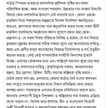
লাউড স্পিকার ব্যবহারে প্রশাসনিক জটিলতা সৃষ্টির তৎপরতা
পরিলক্ষিত হচ্ছে। অথচ সাধারণ শব্দদূষণ, উচ্চস্বরে গান-বাজনা ইত্যাদি
বিষয়ে কোন প্রশাসনিক উদ্যোগ নেই বললেই চলে। কেবল ওয়াজ-
মাহফিল নিয়ে শব্দদূষণের অজুহাতে বিশেষ নির্দেশনা অনভিপ্রেত।
অতএব, জনগণকে কল্যাণের পথে অনুপ্রাণিত করার লক্ষ্যে সকল দ্বীনী
মাহফিল যথানিয়মে অনুষ্ঠানের অবাধ সুযোগ প্রদান করা হোক।
প্রস্তাবনা-৫: যে সকল বিষয় শরিয়তে নিষিদ্ধ ও হারাম, সে সব বিষয়ে
কুরআন-সুন্নাহর আলোকে সঠিক বক্তব্য তুলে ধরা আলেমদের দায়িত্ব।
অথচ এক শ্রেণীর মানুষ আলেমদের বিরুদ্ধে বিষোদগার ও দায়ি়ত্বহীন
আচরণ করছে। কেউ কেউ সাম্প্রদায়িক সম্প্রীতি বিনাশের উস্কানি
দিচ্ছে। এসবের খোঁজখবর রাখা এবং শান্তিপূর্ণ সমাধান খুঁজে বের করা
সরকার ও প্রশাসনের দায়িত্ব। উস্কানিমূলক বক্তব্য, অবমাননাকর
মন্তব্য, উগ্র স্লোগান, মিছিল- মিটিং সমাজে অস্থিরতা বৃদ্ধি করবে।
বৈঠক থেকে বলা হয়, ওলামায়ে কেরাম কঠোর ধৈর্য সংযম অবলম্বন
করা সত্ত্বেও সাধারণ মানুষের মধ্যে বিরূপ প্রতিক্রিয়া দেখা দেয়ার
আশঙ্কা প্রবল। সরকারকে এসবের উপযুক্ত প্রতিবিধান করতে হবে।
অন্যথায় দেশব্যাপী উদ্ভুত বিশৃঙ্খলা ও অস্থিরতার দায় সরকার এড়িয়ে
যেতে পারবে না। বিশেষ করে ইসলাম, দ্বীন ও বাংলাদেশ বিরোধী
দেশী বিদেশী ষড়যন্ত্র ও অনাকাঙিক্ষত হস্তক্ষেপ রোধ করা সরকারের