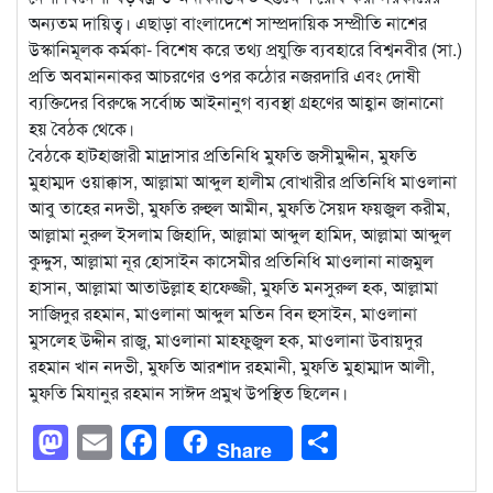
অন্যতম দায়িত্ব। এছাড়া বাংলাদেশে সাম্প্রদায়িক সম্প্রীতি নাশের
উস্কানিমূলক কর্মকা- বিশেষ করে তথ্য প্রযুক্তি ব্যবহারে বিশ্বনবীর (সা.)
প্রতি অবমাননাকর আচরণের ওপর কঠোর নজরদারি এবং দোষী
ব্যক্তিদের বিরুদ্ধে সর্বোচ্চ আইনানুগ ব্যবস্থা গ্রহণের আহ্বান জানানো
হয় বৈঠক থেকে।
বৈঠকে হাটহাজারী মাদ্রাসার প্রতিনিধি মুফতি জসীমুদ্দীন, মুফতি
মুহাম্মদ ওয়াক্কাস, আল্লামা আব্দুল হালীম বোখারীর প্রতিনিধি মাওলানা
আবু তাহের নদভী, মুফতি রুহুল আমীন, মুফতি সৈয়দ ফয়জুল করীম,
আল্লামা নুরুল ইসলাম জিহাদি, আল্লামা আব্দুল হামিদ, আল্লামা আব্দুল
কুদ্দুস, আল্লামা নূর হোসাইন কাসেমীর প্রতিনিধি মাওলানা নাজমুল
হাসান, আল্লামা আতাউল্লাহ হাফেজ্জী, মুফতি মনসুরুল হক, আল্লামা
সাজিদুর রহমান, মাওলানা আব্দুল মতিন বিন হুসাইন, মাওলানা
মুসলেহ উদ্দীন রাজু, মাওলানা মাহফুজুল হক, মাওলানা উবায়দুর
রহমান খান নদভী, মুফতি আরশাদ রহমানী, মুফতি মুহাম্মাদ আলী,
মুফতি মিযানুর রহমান সাঈদ প্রমুখ উপস্থিত ছিলেন।
Mastodon
Email
Facebook
Share
Share