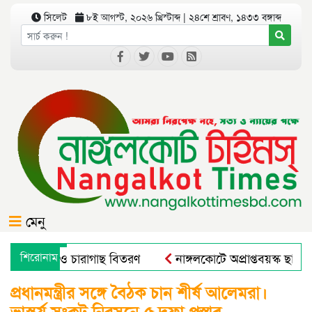
সিলেট
৮ই আগস্ট, ২০২৬ খ্রিস্টাব্দ | ২৪শে শ্রাবণ, ১৪৩৩ বঙ্গাব্দ
মেনু
বৃক্ষরোপণ ও চারাগাছ বিতরণ
শিরোনাম
নাঙ্গলকোটে অপ্রাপ্তবয়স্ক ছাত্
ল এন্ড রুরাল ট্রান্সফরমেশন ফর নিউট্রিশন, এন্টারপ্রেনরশিপ এন্ড রে
প্রধানমন্ত্রীর সঙ্গে বৈঠক চান শীর্ষ আলেমরা।
ভাস্কর্য সংকট নিরসনে ৫ দফা প্রস্তাব