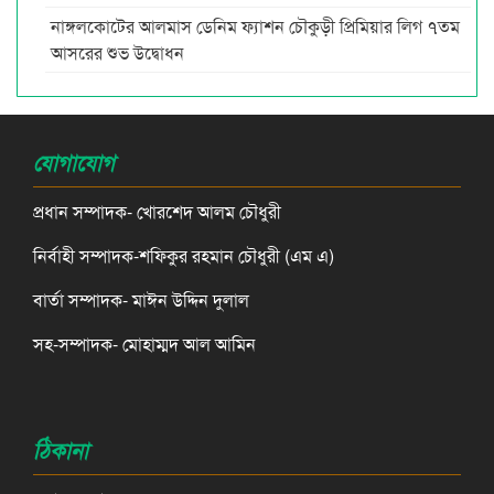
নাঙ্গলকোটের আলমাস ডেনিম ফ্যাশন চৌকুড়ী প্রিমিয়ার লিগ ৭তম
আসরের শুভ উদ্বোধন
যোগাযোগ
প্রধান সম্পাদক- খোরশেদ আলম চৌধুরী
নির্বাহী সম্পাদক-শফিকুর রহমান চৌধুরী (এম এ)
বার্তা সম্পাদক- মাঈন উদ্দিন দুলাল
সহ-সম্পাদক- মোহাম্মদ আল আমিন
ঠিকানা