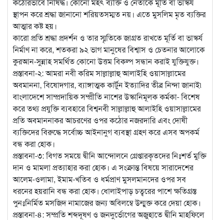
কঠোরভাবে নিষিদ্ধ। কোনো মহৎ ব্যক্তি ও নেতাকে মূর্তি বা ভাস্কর্য
স্থাপন করে শ্রদ্ধা জানানো শরিয়তসম্মত নয়। এতে মুসলিম মৃত ব্যক্তির
আত্মার কষ্ট হয়।
কারো প্রতি শ্রদ্ধা প্রদর্শন ও তার স্মৃতিকে জাগ্রত রাখতে মূর্তি বা ভাস্কর্য
নির্মাণ না করে, শতকরা ৯২ ভাগ মানুষের বিশ্বাস ও চেতনার আলোকে
কুরআন-সুন্নাহ সমর্থিত কোনো উত্তম বিকল্প সন্ধান করাই যুক্তিযুক্ত।
প্রস্তাবনা-২: আমরা নবী করিম সাল্লাল্লাহু আলাইহি ওয়াসাল্লামের
অবমাননা, বিষোদগার, ব্যাঙ্গাত্মক কার্টুন ইত্যাদির তীব্র নিন্দা জানাই৷
বাংলাদেশে সাম্প্রদায়িক সম্প্রীতি নাশের উস্কানিমূলক কর্মকা- বিশেষ
করে তথ্য প্রযুক্তি ব্যবহারে বিশ্বনবী সাল্লাল্লাহু আলাইহি ওয়াসাল্লামের
প্রতি অবমাননাকর আচরণের ওপর কঠোর নজরদারি এবং দোষী
ব্যক্তিদের বিরুদ্ধে সর্বোচ্চ আইনানুগ ব্যবস্থা গ্রহণ করে এসব অপকর্ম
বন্ধ করা হোক।
প্রস্তাবনা-৩: বিগত সময়ে দ্বীনি আন্দোলনে গ্রেপ্তারকৃতদের নিঃশর্ত মুক্তি
দান ও মামলা প্রত্যাহার করা হোক। এ সংক্রান্ত বিষয়ে সারাদেশের
আলেম-ওলামা, ইমাম-খতিব ও ধর্মপ্রাণ মুসলমানদের ওপর সব
ধরনের হয়রানি বন্ধ করা হোক। ধোলাইপাড় চত্বরের পাশে ক্ষতিগ্রস্ত
পুনঃনির্মিত মসজিদ নামাজের জন্য অবিলম্বে উন্মুক্ত করে দেয়া হোক।
প্রস্তাবনা-৪: সম্প্রতি শব্দদূষণ ও জনদুর্ভোগের অজুহাতে দ্বীনি মাহফিলে