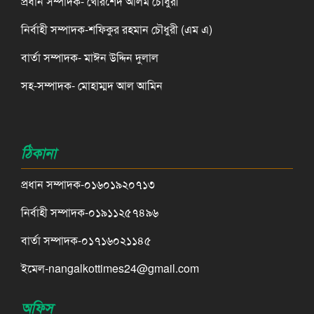
প্রধান সম্পাদক- খোরশেদ আলম চৌধুরী
নির্বাহী সম্পাদক-শফিকুর রহমান চৌধুরী (এম এ)
বার্তা সম্পাদক- মাঈন উদ্দিন দুলাল
সহ-সম্পাদক- মোহাম্মদ আল আমিন
ঠিকানা
প্রধান সম্পাদক-০১৬০১৯২০৭১৩
নির্বাহী সম্পাদক-০১৯১১২৫৭৪৯৬
বার্তা সম্পাদক-০১৭১৬০২১১৪৫
ইমেল-nangalkottimes24@gmail.com
অফিস