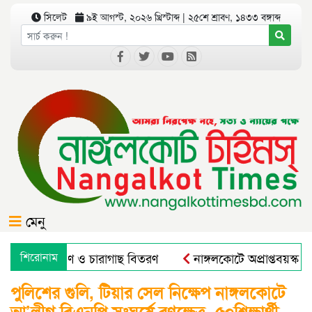
সিলেট
৯ই আগস্ট, ২০২৬ খ্রিস্টাব্দ | ২৫শে শ্রাবণ, ১৪৩৩ বঙ্গাব্দ
মেনু
গে বৃক্ষরোপণ ও চারাগাছ বিতরণ
শিরোনাম
নাঙ্গলকোটে অপ্রাপ্তবয়স্ক ছ
পুলিশের গুলি, টিয়ার সেল নিক্ষেপ নাঙ্গলকোটে
আ’লীগ বিএনপি সংঘর্ষে রণক্ষেত্র, ৫০শিক্ষার্থী