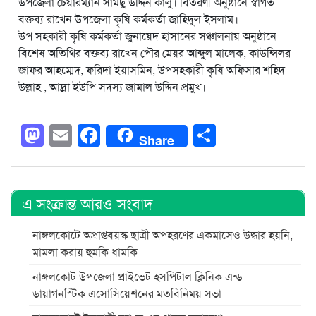
উপজেলা চেয়ারম্যান সামছু উদ্দিন কালু। বিতরণী অনুষ্ঠানে স্বাগত
বক্তব্য রাখেন উপজেলা কৃষি কর্মকর্তা জাহিদুল ইসলাম।
উপ সহকারী কৃষি কর্মকর্তা জুনায়েদ হাসানের সঞ্চালনায় অনুষ্ঠানে
বিশেষ অতিথির বক্তব্য রাখেন পৌর মেয়র আব্দুল মালেক, কাউন্সিলর
জাফর আহম্মেদ, ফরিদা ইয়াসমিন, উপসহকারী কৃষি অফিসার শহিদ
উল্লাহ , আদ্রা ইউপি সদস্য জামাল উদ্দিন প্রমুখ।
Mastodon
Email
Facebook
Share
Share
এ সংক্রান্ত আরও সংবাদ
নাঙ্গলকোটে অপ্রাপ্তবয়স্ক ছাত্রী অপহরণের একমাসেও উদ্ধার হয়নি,
মামলা করায় হুমকি ধামকি
নাঙ্গলকোট উপজেলা প্রাইভেট হসপিটাল ক্লিনিক এন্ড
ডায়াগনস্টিক এসোসিয়েশনের মতবিনিময় সভা