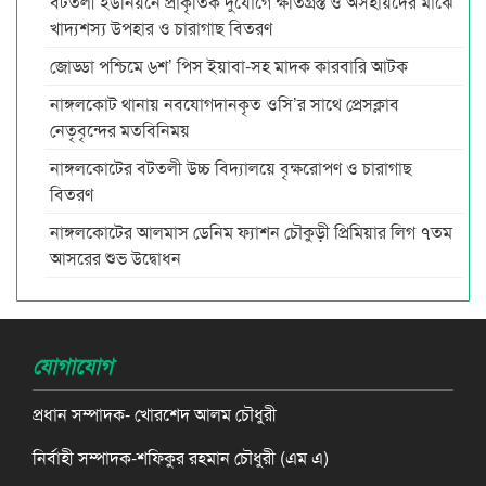
বটতলী ইউনিয়নে প্রাকৃতিক দুর্যোগে ক্ষতিগ্রস্ত ও অসহায়দের মাঝে
খাদ্যশস্য উপহার ও চারাগাছ বিতরণ
জোড্ডা পশ্চিমে ৬শ’ পিস ইয়াবা-সহ মাদক কারবারি আটক
নাঙ্গলকোট থানায় নবযোগদানকৃত ওসি’র সাথে প্রেসক্লাব
নেতৃবৃন্দের মতবিনিময়
নাঙ্গলকোটের বটতলী উচ্চ বিদ্যালয়ে বৃক্ষরোপণ ও চারাগাছ
বিতরণ
নাঙ্গলকোটের আলমাস ডেনিম ফ্যাশন চৌকুড়ী প্রিমিয়ার লিগ ৭তম
আসরের শুভ উদ্বোধন
যোগাযোগ
প্রধান সম্পাদক- খোরশেদ আলম চৌধুরী
নির্বাহী সম্পাদক-শফিকুর রহমান চৌধুরী (এম এ)