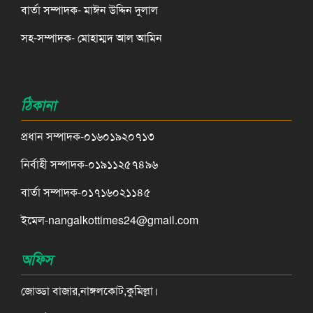
বার্তা সম্পাদক- মাঈন উদ্দিন দুলাল
সহ-সম্পাদক- মোহাম্মদ আল আমিন
ঠিকানা
প্রধান সম্পাদক-০১৬০১৯২০৭১৩
নির্বাহী সম্পাদক-০১৯১১২৫৭৪৯৬
বার্তা সম্পাদক-০১৭১৬০২১১৪৫
ইমেল-nangalkottimes24@gmail.com
অফিস
জোড্ডা বাজার,নাঙ্গলকোট,কুমিল্লা।